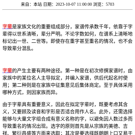
来自：本站
日期：2023-10-07 11:00:00
浏览：5703
字辈
是家族文化的重要组成部分，家谱传承数千年，依靠于字
辈得以世系清晰，辈分严明。不论字数如何，在谱系上清晰地
标记出一世、二世等。即使存在重字甚至重名的情况，也不会
导致辈分混乱。
字辈
的产生主要有两种途径。第一种是在初次修撰家谱时，由
家族中的某位名人主导拟定，并编入家谱，供后代起名时使
用；第二种则是在家族中征集意见后集体商定。至于具体采用
哪种方式，则因家族而异。
由于字辈具有重要意义，因此在拟定字辈时，既要考虑其含
义，又要顾及读音和字形是否适合用作人名。此外，还需选择
能够与大量文字组合成有意义名称的字，以避免因人数过多而
导致重名的情况出现。选字的原则首先是从宗族的美德、吉
祥、繁衍昌盛等方面来选取；其次是要选择既朗朗上口又易于