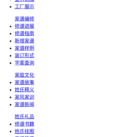
工厂展示
家谱编修
修谱进展
修谱指南
新增家谱
家谱样例
装订形式
字辈查询
家庭文化
家谱故事
姓氏释义
家风家训
家谱新闻
姓氏礼品
修谱书籍
姓氏挂图