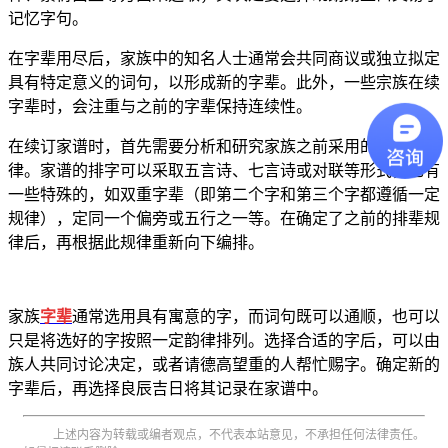
记忆字句。
在字辈用尽后，家族中的知名人士通常会共同商议或独立拟定
具有特定意义的词句，以形成新的字辈。此外，一些宗族在续
字辈时，会注重与之前的字辈保持连续性。
在续订家谱时，首先需要分析和研究家族之前采用的排字规
律。家谱的排字可以采取五言诗、七言诗或对联等形式，也有
一些特殊的，如双重字辈（即第二个字和第三个字都遵循一定
规律），定同一个偏旁或五行之一等。在确定了之前的排辈规
律后，再根据此规律重新向下编排。
家族
字辈
通常选用具有寓意的字，而词句既可以通顺，也可以
只是将选好的字按照一定韵律排列。选择合适的字后，可以由
族人共同讨论决定，或者请德高望重的人帮忙赐字。确定新的
字辈后，再选择良辰吉日将其记录在家谱中。
上述内容为转载或编者观点，不代表本站意见，不承担任何法律责任。