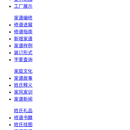
工厂展示
家谱编修
修谱进展
修谱指南
新增家谱
家谱样例
装订形式
字辈查询
家庭文化
家谱故事
姓氏释义
家风家训
家谱新闻
姓氏礼品
修谱书籍
姓氏挂图