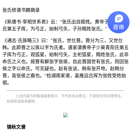
张
氏修谱书籍
摘录
《新唐书·宰相世系表》云："张氏出自姬姓。黄帝子少昊青阳
氏第五子挥，为弓正，始制弓矢，子孙赐姓张氏。"
《通志·氏族略三》曰："张氏，世仕晋。晋分为三，又世仕
韩。此即晋之公族以字为氏者。谱家谓黄帝子少昊青阳氏第五
子挥为弓正，观弧星，始制弓矢，主祀弧星，赐姓张氏，此非
命氏之义也。按晋有解张字张侯，自此晋国世有张氏，则因张
侯之字以命氏，可无疑也。赵有张谈，韩有张开地，赵韩分
晋，皆张侯之裔也。"检湖南家谱，盖推远古挥为张姓受姓始
祖。
上述内容为转载或编者观点，不代表本站意见，不承担任何法律责任。
如侵权请联系删除。
锦秋文谱