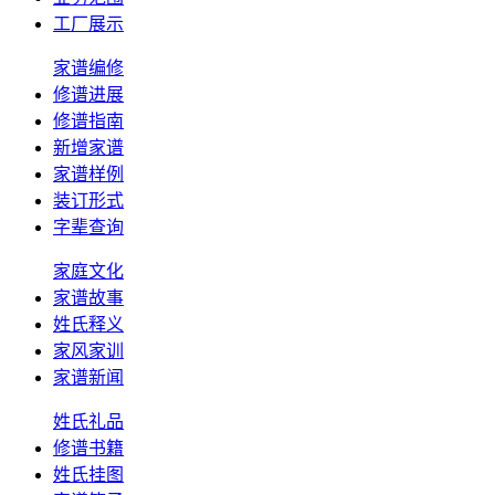
工厂展示
家谱编修
修谱进展
修谱指南
新增家谱
家谱样例
装订形式
字辈查询
家庭文化
家谱故事
姓氏释义
家风家训
家谱新闻
姓氏礼品
修谱书籍
姓氏挂图