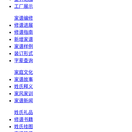
工厂展示
家谱编修
修谱进展
修谱指南
新增家谱
家谱样例
装订形式
字辈查询
家庭文化
家谱故事
姓氏释义
家风家训
家谱新闻
姓氏礼品
修谱书籍
姓氏挂图