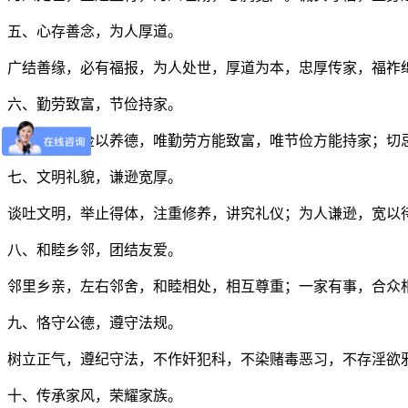
五、心存善念，为人厚道。
广结善缘，必有福报，为人处世，厚道为本，忠厚传家，福祚
六、勤劳致富，节俭持家。
勤以修身，俭以养德，唯勤劳方能致富，唯节俭方能持家；切
七、文明礼貌，谦逊宽厚。
谈吐文明，举止得体，注重修养，讲究礼仪；为人谦逊，宽以
八、和睦乡邻，团结友爱。
邻里乡亲，左右邻舍，和睦相处，相互尊重；一家有事，合众
九、恪守公德，遵守法规。
树立正气，遵纪守法，不作奸犯科，不染赌毒恶习，不存淫欲
十、传承家风，荣耀家族。