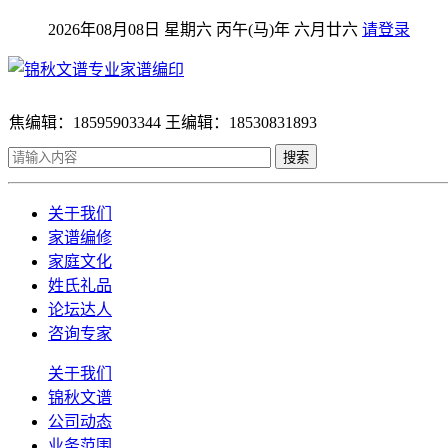
2026年08月08日 星期六 丙午(马)年 六月廿六
请登录
焦编辑：18595903344 王编辑：18530831893
搜索
关于我们
家谱编修
家庭文化
姓氏礼品
论坛达人
咨询专家
关于我们
锦秋文谱
公司动态
业务范围