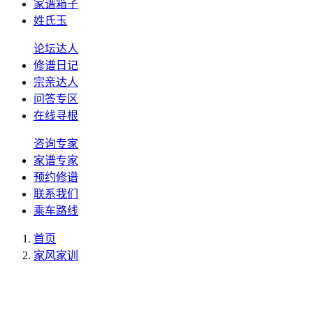
家谱箱子
姓氏玉
论坛达人
修谱日记
宗亲达人
问答专区
在线寻根
咨询专家
家谱专家
预约修谱
联系我们
乘车路线
首页
家风家训