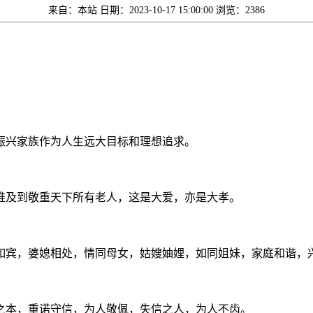
来自：本站
日期：2023-10-17 15:00:00
浏览：2386
振兴家族作为人生远大目标和理想追求。
推及到敬重天下所有老人，这是大爱，亦是大孝。
如宾，婆媳相处，情同母女，姑嫂妯娌，如同姐妹，家庭和谐，
之本，重诺守信，为人敬佩，失信之人，为人不齿。