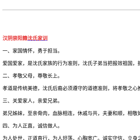
汉阴崇阳籍
沈氏
家训
一、家国情怀，勇于担当。
爱国爱家，是沈氏家族的行为准则，沈氏子弟当把报效祖国，
二、孝敬父母，尊敬长上。
孝道是传统美德，沈氏后裔必须遵守的道德准则，将孝敬之心
三、关爱家人，亲爱兄弟。
弟兄姊妹，至亲骨肉，血脉相连，休戚与共，夫妻和顺，相敬
四、为人正直，诚信做人。
为人处世，正道直行，为人坦荡，心胸宽广。诚实守信，立身