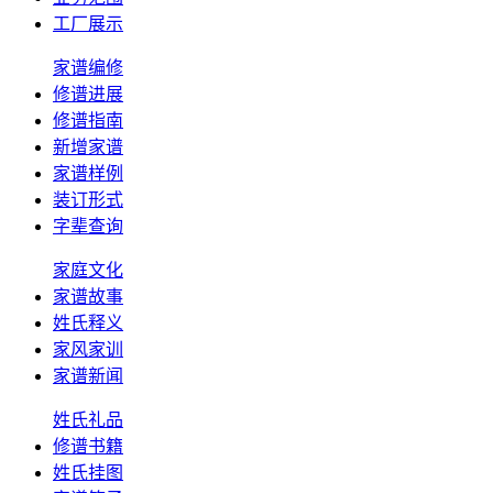
工厂展示
家谱编修
修谱进展
修谱指南
新增家谱
家谱样例
装订形式
字辈查询
家庭文化
家谱故事
姓氏释义
家风家训
家谱新闻
姓氏礼品
修谱书籍
姓氏挂图