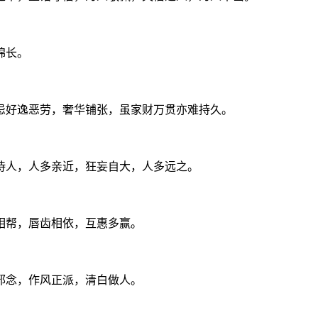
绵长。
忌好逸恶劳，奢华铺张，虽家财万贯亦难持久。
待人，人多亲近，狂妄自大，人多远之。
相帮，唇齿相依，互惠多赢。
邪念，作风正派，清白做人。