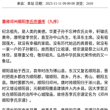
来自：本站
日期：2023-11-11 09:00:00
浏览：2410
重修邓州顺阳
李氏
宗谱序
（九序）
纪念祖先，是人类的美德。华夏子孙不忘神农氏炎帝，轩辕氏
黄帝，唐明皇李世民，直至孙中山先生，毛泽东主席。没有祖
国强大，就没有幸福的家庭。没有历代始远的高曾祖，就没有
一家一户的子孙繁衍。故而我们立祖谱，修宗谱是祭之以礼的
体现，是尊重父母，敬仰祖先，弘扬中华民族光荣传统的又一
象征。
顺阳县始于西汉，哀帝时改为博山县，东汉又复名顺阳县，晋
时把南乡郡改为顺阳郡，辖顺阳、南乡、丹水、秀山、朝阳五
县。隋时罢郡为州，顺阳归邓州。唐时将顺阳归于淅川县。宋
时又增设顺阳县；元朝顺阳撒县建镇并入内乡县。因大李营正
处在顺阳县的治所中心城隍庙，故将吾李氏宗谱定名为《邓州
顺阳李氏宗谱》。