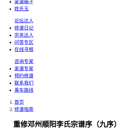
家谱箱子
姓氏玉
论坛达人
修谱日记
宗亲达人
问答专区
在线寻根
咨询专家
家谱专家
预约修谱
联系我们
乘车路线
首页
修谱指南
重修邓州顺阳李氏宗谱序（九序）