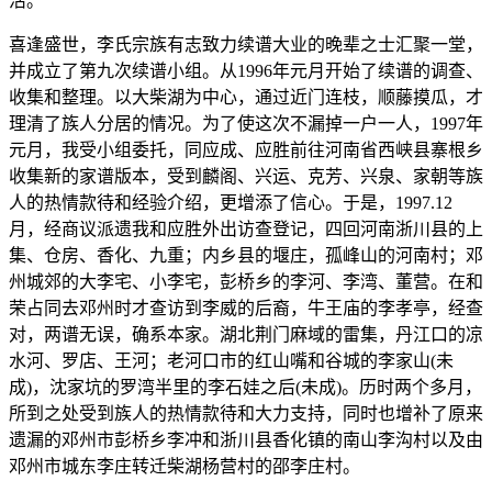
活。
喜逢盛世，李氏宗族有志致力续谱大业的晚辈之士汇聚一堂，
并成立了第九次续谱小组。从1996年元月开始了续谱的调查、
收集和整理。以大柴湖为中心，通过近门连枝，顺藤摸瓜，才
理清了族人分居的情况。为了使这次不漏掉一户一人，1997年
元月，我受小组委托，同应成、应胜前往河南省西峡县寨根乡
收集新的家谱版本，受到麟阁、兴运、克芳、兴泉、家朝等族
人的热情款待和经验介绍，更增添了信心。于是，1997.12
月，经商议派遗我和应胜外出访查登记，四回河南浙川县的上
集、仓房、香化、九重；内乡县的堰庄，孤峰山的河南村；邓
州城郊的大李宅、小李宅，彭桥乡的李河、李湾、董营。在和
荣占同去邓州时才查访到李威的后裔，牛王庙的李孝亭，经查
对，两谱无误，确系本家。湖北荆门麻域的雷集，丹江口的凉
水河、罗店、王河；老河口市的红山嘴和谷城的李家山(未
成)，沈家坑的罗湾半里的李石娃之后(未成)。历时两个多月，
所到之处受到族人的热情款待和大力支持，同时也增补了原来
遗漏的邓州市彭桥乡李冲和浙川县香化镇的南山李沟村以及由
邓州市城东李庄转迁柴湖杨营村的邵李庄村。