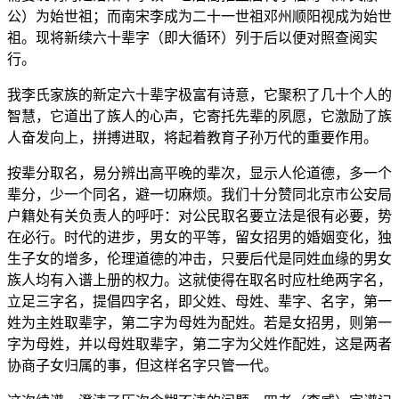
公）为始世祖；而南宋李成为二十一世祖邓州顺阳视成为始世
祖。现将新续六十辈字（即大循环）列于后以便对照查阅实
行。
我李氏家族的新定六十辈字极富有诗意，它聚积了几十个人的
智慧，它道出了族人的心声，它寄托先辈的夙愿，它激励了族
人奋发向上，拼搏进取，将起着教育子孙万代的重要作用。
按辈分取名，易分辨出高平晚的辈次，显示人伦道德，多一个
辈分，少一个同名，避一切麻烦。我们十分赞同北京市公安局
户籍处有关负责人的呼吁：对公民取名要立法是很有必要，势
在必行。时代的进步，男女的平等，留女招男的婚姻变化，独
生子女的增多，伦理道德的冲击，只要后代是同姓血缘的男女
族人均有入谱上册的权力。这就使得在取名时应杜绝两字名，
立足三字名，提倡四字名，即父姓、母姓、辈字、名字，第一
姓为主姓取辈字，第二字为母姓为配姓。若是女招男，则第一
字为母姓，并以母姓取辈字，第二字为父姓作配姓，这是两者
协商子女归属的事，但这样名字只管一代。