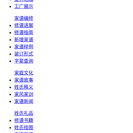
工厂展示
家谱编修
修谱进展
修谱指南
新增家谱
家谱样例
装订形式
字辈查询
家庭文化
家谱故事
姓氏释义
家风家训
家谱新闻
姓氏礼品
修谱书籍
姓氏挂图