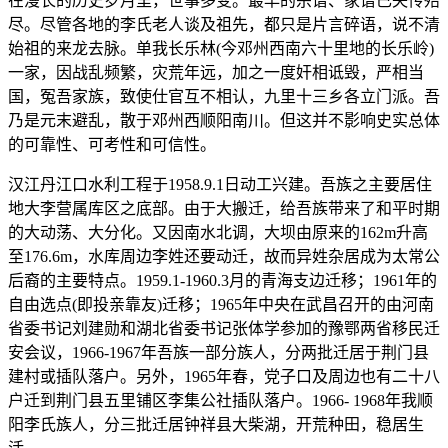
在漫长的历史岁月里，世事多变。最早的宗谱、家谱已失传殆
尽。尽管各地的李氏老人谈及祖先，都只是片言碎语，说不清
始祖的来龙去脉。单我长乐林(今邓州西南六十里地的长乐岭)
一家，因战乱频繁，灾荒年远，加之一度奸相诋毁，严相当
国，冤吾家族，致使仕官互不相认，九里十三乡各立门派。吾
乃是元末避乱，散于邓州西顺阳南川。但这并不影响史实总体
的可靠性、可考性和可信性。
汉江丹江口水利工程于1958.9.1日动工兴建。吾族之主要居住
地大李营属库区之底部。由于大搬迁，给吾族带来了和平时期
的大动荡、大分化。又因南水北调，大坝由原来的162m升高
至176.6m，水库周边李姓还要动迁，故而异姓杂居成为太常公
后裔的主要特点。1959.1-1960.3月的青海支边迁移；1961年的
自由选点(即投亲靠友)迁移；1965年中央在武昌召开的由河南
省委书记刘建勋和湖北省委书记张体学参加的豫鄂两省移民迁
安会议，1966-1967年吾族一部分族人，分两批迁居于荆门县
建村或插队落户。另外，1965年春，党子口及周边也有二十八
户迁到荆门县五里铺区李集公社插队落户。1966- 1968年我顺
阳李氏族人，分三批迁居钟祥县大柴湖，开荒种田，稳居生