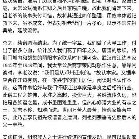
这次续谱，澄清了历次含糊不清的问题。四老（李威）家谱记
载，太常公斌确系仁卿之后且家喻户晓，故此我们肯定下来。
祖老爷的轶事失传可惜，故将其通过简单整理，用故事体裁记
叙下来，虽不成文，但表对祖老爷们一片孝心，以示不忘先祖
典故，延续流传。
总之，续谱圆满结束。为了统一字辈，我们做了大量工作，付
出了很多心血，统计族人我们花了四年之久，唐谱的版续，将
荆门城内和胡集的丽阳本家联系时有据可查。武汉市江边李家
1945年至1949年间，我太常公后裔李荣同驾船作生意，靠岸闲
谈时，李老汉说：“我们是从邓州迁来的。”故认本家。又据李
应合在江边有病，在一家姓李的家里居住，闲谈时也认作本
家。这两件事恰好与我们怀疑江边李家是李良之后相符待查。
此谱工程之雄伟，水准之高超，投资巨大，名姓流传久远，恐
怕是各族谱之最，成书虽困难重重，但热心修谱大业的有志之
士，矢志不移，知难而进。世间万苦人最苦，情恋家族苦中
乐。此乃吾李氏祖先续谱者之遗训，列祖列宗垂青史照后人的
又一丰碑。
实践证明，组织族人之士进行续谱的宣传发动，是可以调动家