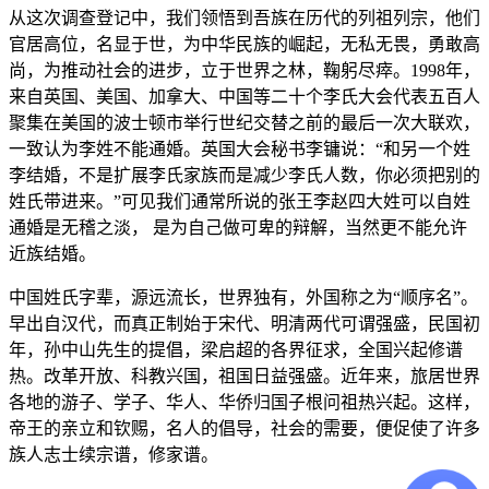
从这次调查登记中，我们领悟到吾族在历代的列祖列宗，他们
官居高位，名显于世，为中华民族的崛起，无私无畏，勇敢高
尚，为推动社会的进步，立于世界之林，鞠躬尽瘁。1998年，
来自英国、美国、加拿大、中国等二十个李氏大会代表五百人
聚集在美国的波士顿市举行世纪交替之前的最后一次大联欢，
一致认为李姓不能通婚。英国大会秘书李镛说：“和另一个姓
李结婚，不是扩展李氏家族而是减少李氏人数，你必须把别的
姓氏带进来。”可见我们通常所说的张王李赵四大姓可以自姓
通婚是无稽之淡， 是为自己做可卑的辩解，当然更不能允许
近族结婚。
中国姓氏字辈，源远流长，世界独有，外国称之为“顺序名”。
早出自汉代，而真正制始于宋代、明清两代可谓强盛，民国初
年，孙中山先生的提倡，梁启超的各界征求，全国兴起修谱
热。改革开放、科教兴国，祖国日益强盛。近年来，旅居世界
各地的游子、学子、华人、华侨归国子根问祖热兴起。这样，
帝王的亲立和钦赐，名人的倡导，社会的需要，便促使了许多
族人志士续宗谱，修家谱。