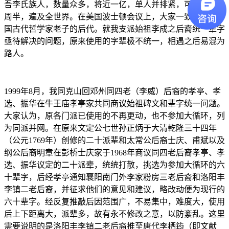
吾李氏族人，数量众多，将近一亿，单人并排紧，可绕地球一
周半，遍及全世界。在美国波士顿会议上，大家一致认为是中
国古代哲学家老子的后代。就我支派始祖李成之后裔统一辈字
亟待解决的问题，原来使用的字辈极不统一，相遇之后易混为
路人。
1999年8月，我同克山回邓州同四老（李威）后裔的孝亭、孝
选、振华在牛王庙孝亭家共同商议始祖碑文和辈字统一问题。
大家认为，原各门派已使用的不再更动，也不参加大循环，列
为同派并网。在原来文定公七世孙正炳于大清乾隆三十四年
（公元1769年）创修的二十派辈和太常公后裔士庆、甫斌以及
纲公后裔明章在彭桥士庆家于1968年商议同四老后裔孝亭、孝
选、振华议定的二十派辈，统统打散，挑选为参加大循环的六
十辈字，后经孝亭通知襄阳南门外李家粉房三老后裔和洛阳丰
李镇二老后裔，并征求他们的意见和建议，略改动便为现行的
六十辈字。经反复推敲后因范围广，不易集中，难度大，使用
后上下距离大，派辈多，故有永不修改之意，以防紊乱。这里
需要说明的是洛阳丰李镇二老后裔推至唐代李栖筠（即文献