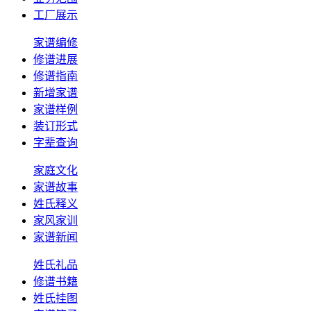
工厂展示
家谱编修
修谱进展
修谱指南
新增家谱
家谱样例
装订形式
字辈查询
家庭文化
家谱故事
姓氏释义
家风家训
家谱新闻
姓氏礼品
修谱书籍
姓氏挂图