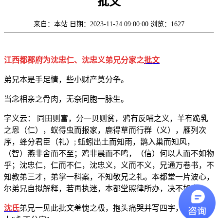
批文
来自：本站
日期：2023-11-24 09:00:00
浏览：1627
江西都郡府为沈忠仁、沈忠义弟兄分家之
批文
弟兄本是手足情，些小财产莫分争。
当念相亲之骨肉，无奈同胞一脉生。
字义云： 同田则富，分一贝则贫，鸦有反哺之义，羊有跪乳
之恩（仁），蚁得虫而报家，鹿得草而行群（义），雁列次
序，蜂分君臣（礼）; 蚯蚓出土而知雨，鹊入巢而知风，
（智）燕非舍而不至；鸡非晨而不鸣，（信）何以人而不如物
乎；沈忠仁，仁而不仁，沈忠义，义而不义，兄通万卷书，不
知教弟三才，弟掌一科案，不知敬兄之礼。本都堂一片波心，
尔弟兄自拟解释，若再执迷，本都堂照律所办，决不如宽！
沈氏
弟兄一见此批文羞愧之极，抱头痛哭并写四字，贴于堂