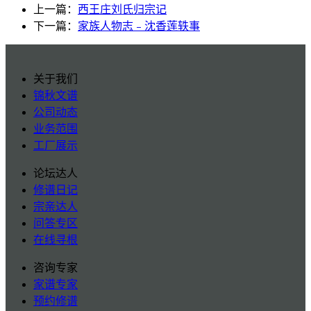
上一篇：
西王庄刘氏归宗记
下一篇：
家族人物志﹣沈香莲轶事
关于我们
锦秋文谱
公司动态
业务范围
工厂展示
论坛达人
修谱日记
宗亲达人
问答专区
在线寻根
咨询专家
家谱专家
预约修谱