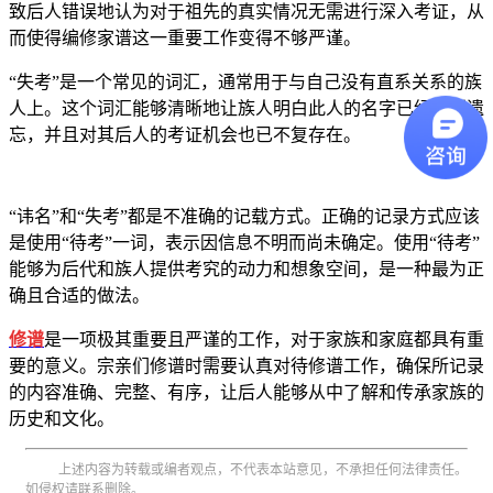
致后人错误地认为对于祖先的真实情况无需进行深入考证，从
而使得编修家谱这一重要工作变得不够严谨。
“失考”是一个常见的词汇，通常用于与自己没有直系关系的族
人上。这个词汇能够清晰地让族人明白此人的名字已经遭到遗
忘，并且对其后人的考证机会也已不复存在。
“讳名”和“失考”都是不准确的记载方式。正确的记录方式应该
是使用“待考”一词，表示因信息不明而尚未确定。使用“待考”
能够为后代和族人提供考究的动力和想象空间，是一种最为正
确且合适的做法。
修谱
是一项极其重要且严谨的工作，对于家族和家庭都具有重
要的意义。宗亲们修谱时需要认真对待修谱工作，确保所记录
的内容准确、完整、有序，让后人能够从中了解和传承家族的
历史和文化。
上述内容为转载或编者观点，不代表本站意见，不承担任何法律责任。
如侵权请联系删除。