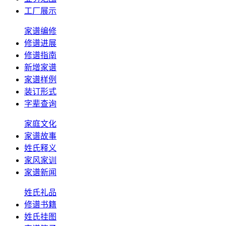
工厂展示
家谱编修
修谱进展
修谱指南
新增家谱
家谱样例
装订形式
字辈查询
家庭文化
家谱故事
姓氏释义
家风家训
家谱新闻
姓氏礼品
修谱书籍
姓氏挂图