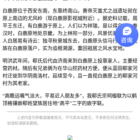
白鹿原位于西安东南，东靠终南山。黄帝灭蚩尤之战遗址就在
原上南边的尤风岭（现白鹿原影视城附近）。据史料记载，周
平王东迁，有白鹿游于原上，人们以为祥瑞，是以得名焉。秦
汉时，白鹿原地处京畿，为上林宛一部分，风景优美。唐朝诗
人白居易有诗云：独寻秋景城东去，白鹿原头信马行。郗姓氏
族在白鹿原落户，实为追根溯源，重回祖居之风水宝地。
明洪武年间，郗氏后代由济南来到白鹿原上投靠家人，主要经
营药材。随后有兄弟俩为在华山挖药材方便，便从蓝田郗家河
村迁徙到华阴南洛村，延续至今，且一直视白鹿原上的郗家河
村为其老家。
“高瞻远嘱气派大，平易近人朋友多”，我郗氏宗祠楹联为以鹤
顶格镶嵌郗姓望族居住地“高平”二字的嵌字联。
上述内容为转载或编者观点，不代表本站意见，不承担任何法律责任。
如侵权请联系删除。