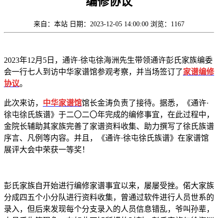
编修协议
来自：本站
日期：2023-12-05 14:00:00
浏览：1167
2023年12月5日，通许·徐屯徐海洲先生带领通许彭氏家族编委
会一行七人到访中华家谱馆参观考察，并当场签订了
家谱编修
协议
。
此次来访，
中华家谱馆
馆长金涛负责了接待。据悉，《通许·
徐屯徐氏族谱》于二〇二〇年完成的编修事宜，在此过程中，
金院长辅助其家族完善了家谱资料收集、助力撰写了徐氏族谱
序言、凡例等内容。并且，《通许·徐屯徐氏族谱》在家谱馆
展评大会中荣获一等奖！
彭氏家族自开始进行编修家谱事宜以来，屡屡受挫。偌大家族
分成四五个小分队进行资料收集，曾通过软件进行人员世系的
录入，但后来发现每个分支录入的人员信息错乱，爷叫孙辈，