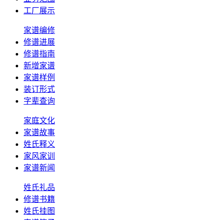
工厂展示
家谱编修
修谱进展
修谱指南
新增家谱
家谱样例
装订形式
字辈查询
家庭文化
家谱故事
姓氏释义
家风家训
家谱新闻
姓氏礼品
修谱书籍
姓氏挂图