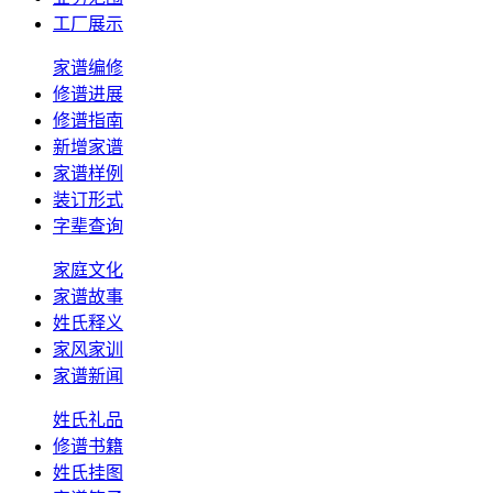
工厂展示
家谱编修
修谱进展
修谱指南
新增家谱
家谱样例
装订形式
字辈查询
家庭文化
家谱故事
姓氏释义
家风家训
家谱新闻
姓氏礼品
修谱书籍
姓氏挂图