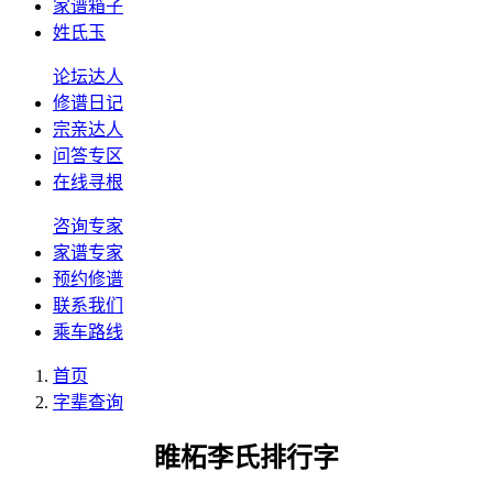
家谱箱子
姓氏玉
论坛达人
修谱日记
宗亲达人
问答专区
在线寻根
咨询专家
家谱专家
预约修谱
联系我们
乘车路线
首页
字辈查询
睢柘李氏排行字