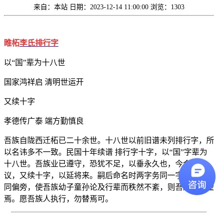
来自：本站
日期：2023-12-14 11:00:00
浏览：1303
睢柘
李氏
排行字
以“国”辈为十八世
国家鸿祥启 清明世运开
又续十字
孝德传广泰 端方勤慎良
吾族自陇西迁柘已二十余世。十八世以前旧谱未列排行字，所
以名讳多不一致。民国十年续谱 排行字十字，以“国”字辈为
十八世。吾族业已遵守，恐犹不足，以垂永久也，今合族公
议，又续十字，以延将来。嗣后命名时两字务同一字，一字务
同偏旁，使吾族幼子童孙论及行辈而秩然不紊，则吾族有厚望
焉。愿吾族人执行，勿替焉可。