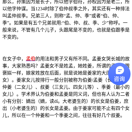
那么，孙策因为是长子，所以他字伯符，孙权因为是老二，所
以他字仲谋。当1234时除了伯仲叔季之外，其实还有一种排法
叫孟仲叔季。兄弟三人，则称“孟、仲、季”或者“伯、仲、
季”。如果是有五个兄弟就用:“伯、仲、叔、季、少”称呼。一
般来说，不管有几个儿子，头跟尾是不变的，也就是伯跟季是
不变的。
在女子中，
孟伯
的用法和男子又有所不同。孟姜女哭长城的故
事，大家熟悉吗？孟姜女不是姓孟，她姓姜，所谓的孟姜女跟
褒姒一样，娘家姓放在后面，就是说她是姜家的大闺女（长
女）。姜家女儿按排行一般分别被称为伯姜/孟姜（长女）、
仲姜（二女儿）、叔姜（三女儿、四女儿等）、季姜（最小的
女儿）。学术界认为伯姜和孟姜是同义词，但也有人认为二者
小有分别：嫡出（嫡，读dí。大老婆生的）的长女是伯姜，庶
出（小老婆生的）的长女是孟姜。由于姜家可能不止有四个女
儿，所以在一个仲姜和一个季姜之间，往往有好几个叔姜。