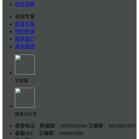
在线寻根
咨询专家
家谱专家
预约修谱
联系我们
乘车路线
手机版
微信公众号
客服电话：焦编辑：18595903344 王编辑：18530831893
客服QQ： 王编辑：1648365989