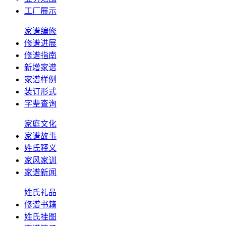
工厂展示
家谱编修
修谱进展
修谱指南
新增家谱
家谱样例
装订形式
字辈查询
家庭文化
家谱故事
姓氏释义
家风家训
家谱新闻
姓氏礼品
修谱书籍
姓氏挂图