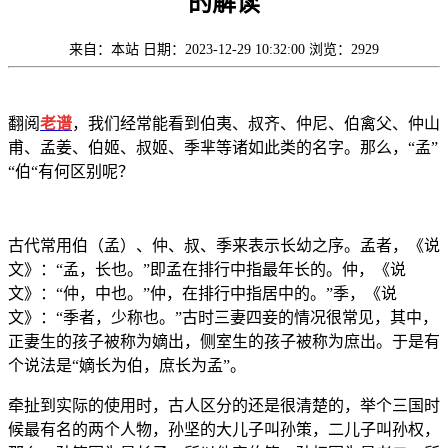
的解读
来自：本站
日期：2023-12-29 10:32:00
浏览：2929
翻阅
老谱
，我们经常能看到伯夷、叔齐、仲尼、伯禽父、仲山
甫、孟姜、伯姬、叔姬、季芈等诸如此类的名字。那么，“孟”
“伯“有何区别呢？
古代常用伯（孟）、仲、叔、季来表示长幼之序。孟者，《说
文》：“孟，长也。”即孟在排行中指最年长的。仲，《说
文》：“仲，中也。”仲，在排行中指居中的。”季，《说
文》：“季者，少称也。”古时三妻四妾的情况很常见，其中，
正妻生的孩子被称为嫡出，侧室生的孩子被称为庶出。于是有
个说法是“嫡长为伯，庶长为孟”。
牵扯到实际的使用时，古人区分的还是很清楚的，举个三国时
候最有名的两个人物，孙坚的大儿子叫孙策，二儿子叫孙权，