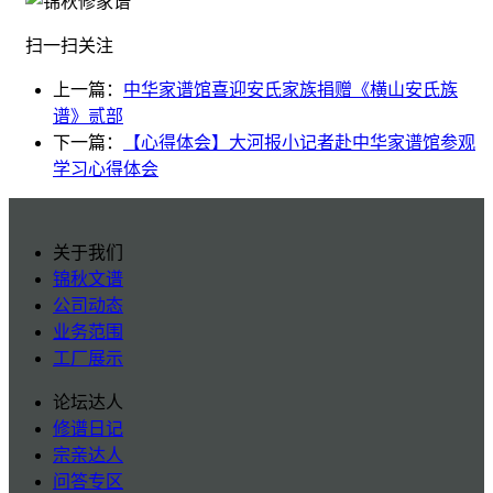
扫一扫关注
上一篇：
中华家谱馆喜迎安氏家族捐赠《横山安氏族
谱》贰部
下一篇：
【心得体会】大河报小记者赴中华家谱馆参观
学习心得体会
关于我们
锦秋文谱
公司动态
业务范围
工厂展示
论坛达人
修谱日记
宗亲达人
问答专区