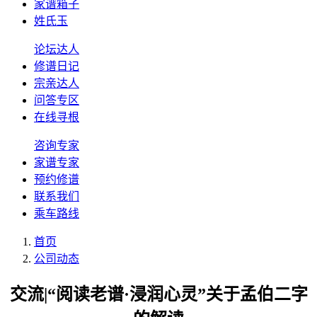
家谱箱子
姓氏玉
论坛达人
修谱日记
宗亲达人
问答专区
在线寻根
咨询专家
家谱专家
预约修谱
联系我们
乘车路线
首页
公司动态
交流|“阅读老谱·浸润心灵”关于孟伯二字