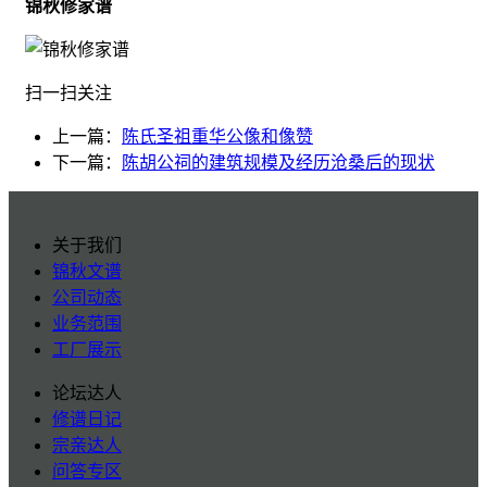
锦秋修家谱
扫一扫关注
上一篇：
陈氏圣祖重华公像和像赞
下一篇：
陈胡公祠的建筑规模及经历沧桑后的现状
关于我们
锦秋文谱
公司动态
业务范围
工厂展示
论坛达人
修谱日记
宗亲达人
问答专区