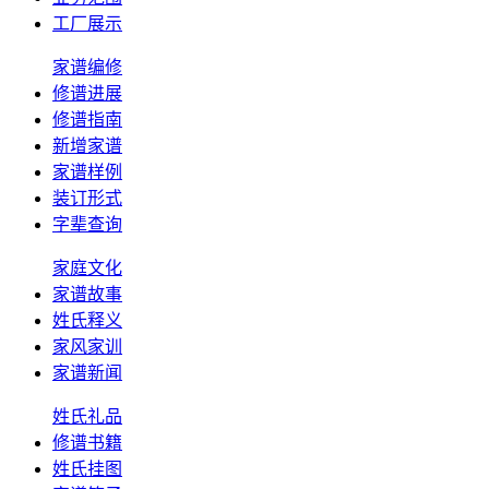
工厂展示
家谱编修
修谱进展
修谱指南
新增家谱
家谱样例
装订形式
字辈查询
家庭文化
家谱故事
姓氏释义
家风家训
家谱新闻
姓氏礼品
修谱书籍
姓氏挂图