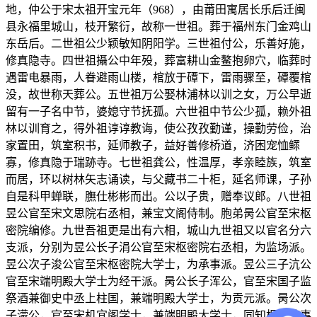
地，仲公于宋太祖开宝元年（968），由莆田寓居长乐后迁闽
县永福里城山，枝开繁衍，故称一世祖。葬于福州东门金鸡山
东岳后。二世祖公少颖敏知阴阳学。三世祖付公，乐善好施，
修真隐寺。四世祖攝公中年殁，葬富耕山金鳌抱卵穴，临葬时
遇雷电暴雨，人眷避雨山楼，棺放于磹下，雷雨骤至，磹覆棺
没，故世称天葬公。五世祖万公娶林浦林以训之女，万公早逝
留有一子名中节，婆媳守节抚孤。六世祖中节公少孤，赖外祖
林以训育之，得外祖谆谆教诲，使公孜孜勤谨，操勤劳俭，治
家置田，筑室积书，延师教子，益好善修桥道，济困宠恤鳏
寡，修真隐于瑞跡寺。七世祖龚公，性温厚，孝亲睦族，筑室
而居，环以树林矢志诵读，与父藏书二十柜，延名师课，子孙
自是科甲蝉联，膴仕彬彬而出。公以子贵，赠奉议郎。八世祖
昱公官至宋文思院右丞相，兼宝文阁侍制。胞弟昺公官至宋枢
密院编修。九世吾祖更是出有六相，城山九世祖又以官名分六
支派，分别为昱公长子涓公官至宋枢密院右丞相，为监场派。
昱公次子浚公官至宋枢密院大学士，为承事派。昱公三子沆公
官至宋端明殿大学士为经干派。昺公长子浑公，官至宋国子监
祭酒兼御史中丞上柱国，兼端明殿大学士，为贡元派。昺公次
子濛公，官至宋机宜阁学士，兼端明殿大学士，同知枢密院事