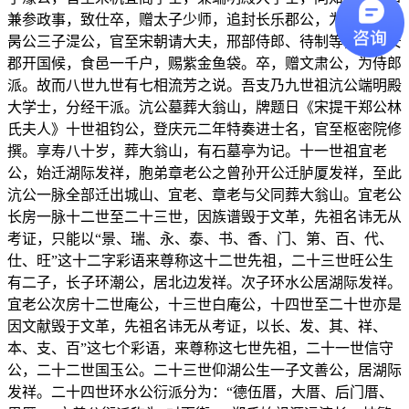
兼参政事，致仕卒，赠太子少师，追封长乐郡公，为机宜派，
昺公三子湜公，官至宋朝请大夫，邢部侍郎、待制等，封同安
郡开国候，食邑一千户，赐紫金鱼袋。卒，赠文肃公，为侍郎
派。故而八世九世有七相流芳之说。吾支乃九世祖沆公端明殿
大学士，分经干派。沆公墓葬大翁山，牌题日《宋提干郑公林
氏夫人》十世祖钧公，登庆元二年特奏进士名，官至枢密院修
撰。享寿八十岁，葬大翁山，有石墓亭为记。十一世祖宜老
公，始迁湖际发祥，胞弟章老公之曾孙开公迁胪厦发祥，至此
沆公一脉全部迁出城山、宜老、章老与父同葬大翁山。宜老公
长房一脉十二世至二十三世，因族谱毁于文革，先祖名讳无从
考证，只能以“景、瑞、永、泰、书、香、门、第、百、代、
仕、旺”这十二字彩语来尊称这十二世先祖，二十三世旺公生
有二子，长子环潮公，居北边发祥。次子环水公居湖际发祥。
宜老公次房十二世庵公，十三世白庵公，十四世至二十世亦是
因文献毁于文革，先祖名讳无从考证，以长、发、其、祥、
本、支、百”这七个彩语，来尊称这七世先祖，二十一世信守
公，二十二世国玉公。二十三世仰湖公生一子文善公，居湖际
发祥。二十四世环水公衍派分为：“德伍厝，大厝、后门厝、