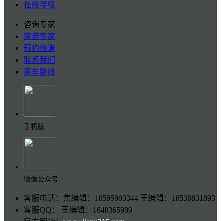
在线寻根
咨询专家
家谱专家
预约修谱
联系我们
乘车路线
手机版
微信公众号
客服电话：焦编辑：18595903344 王编辑：18530831893
客服QQ： 王编辑：1648365989