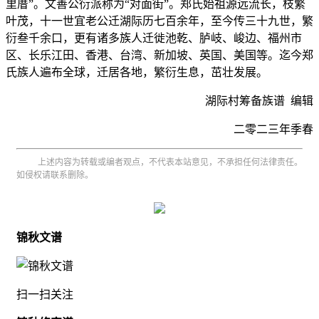
里厝”。文善公衍派称为“对面街”。郑氏始祖源远流长，枝繁
叶茂，十一世宜老公迁湖际历七百余年，至今传三十九世，繁
衍叁千余口，更有诸多族人迁徙池乾、胪岐、峻边、福州市
区、长乐江田、香港、台湾、新加坡、英国、美国等。迄今郑
氏族人遍布全球，迁居各地，繁衍生息，茁壮发展。
湖际村筹备族谱 编辑
二零二三年季春
上述内容为转载或编者观点，不代表本站意见，不承担任何法律责任。
如侵权请联系删除。
锦秋文谱
扫一扫关注