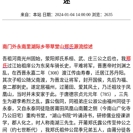
述
来自：本站
日期：2024-01-04 14:00:00
浏览：2635
南门外永南里湖际乡带草堂山
郑氏
源流综述
吾祖河南光州固始，荥阳郑氏系桓、武、庄三公之后也，我
郑
氏
过江始祖庠公为东吴车骑长史，平难将军，晋惠帝时刘渊之
乱，在西晋永嘉二年（308）渡江传由寿春，迁居江苏丹阳。
其次子昭公随父南渡，为晋龙让将军，封开国侯，先后为福、
泉二郡刺史。遂定居福州，过莆田、爱其风土，乃迁祖坟于凤
凰山，当时并未安家于此。于唐德宗贞元元年（785），三先
生为避李希烈之乱，露公偕同，同祖弟庄公淑公由福州同徒于
永泰，又自永泰同徒隐居莆田凤凰山南麓之侧（今南山广化寺
乃公旧宅）重构书堂，“湖山书院”吟诵诗书，研修儒业授课讲
学，郡人化之，时人称南湖三先生。开莆郑氏露公传至仲公之
间（约七世断代），我郑氏祖仲公昆季兄弟五人，由莆分徒各