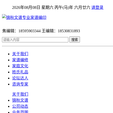
2026年08月08日 星期六 丙午(马)年 六月廿六
请登录
焦编辑：18595903344 王编辑：18530831893
搜索
关于我们
家谱编修
家庭文化
姓氏礼品
论坛达人
咨询专家
关于我们
锦秋文谱
公司动态
业务范围