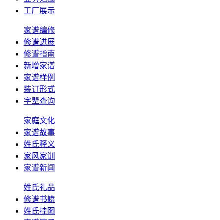
工厂展示
家谱编修
修谱进展
修谱指南
新增家谱
家谱样例
装订形式
字辈查询
家庭文化
家谱故事
姓氏释义
家风家训
家谱新闻
姓氏礼品
修谱书籍
姓氏挂图