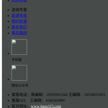
在线寻根
咨询专家
家谱专家
预约修谱
联系我们
乘车路线
手机版
微信公众号
客服电话：焦编辑：18595903344 王编辑：18530831893
客服QQ： 王编辑：1648365989
官方网址：
www.jiapu315.com