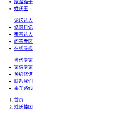
家谱箱子
姓氏玉
论坛达人
修谱日记
宗亲达人
问答专区
在线寻根
咨询专家
家谱专家
预约修谱
联系我们
乘车路线
首页
姓氏挂图