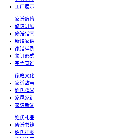
工厂展示
家谱编修
修谱进展
修谱指南
新增家谱
家谱样例
装订形式
字辈查询
家庭文化
家谱故事
姓氏释义
家风家训
家谱新闻
姓氏礼品
修谱书籍
姓氏挂图