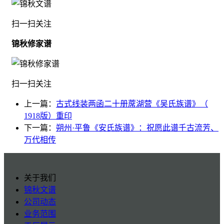
扫一扫关注
锦秋修家谱
扫一扫关注
上一篇：
古式线装两函二十册蓆湖营《吴氏族谱》（
1918版）重印
下一篇：
朔州·平鲁《安氏族谱》：祝愿此谱千古流芳、
万代相传
关于我们
锦秋文谱
公司动态
业务范围