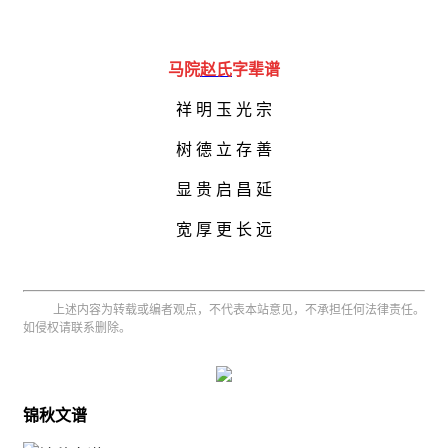
马院
赵氏
字辈谱
祥
明
玉
光
宗
树
德
立
存
 善
显
贵
启
昌
延
宽
厚
更
长
远
上述内容为转载或编者观点，不代表本站意见，不承担任何法律责任。
如侵权请联系删除。
锦秋文谱