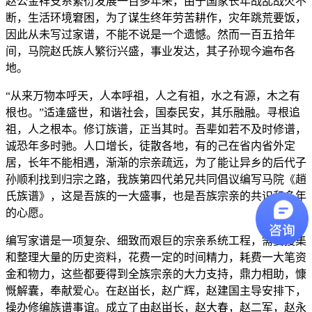
赵公金祥支系繁衍发展一百多年来，由于国家长年战乱战火不
断，生活环境窘困，为了谋生终年劳苦耕作，灾年跳荒要饭，
因此从未写过家谱，不能不说是一个遗憾。然而一百五拾年
间，马院赵氏族人繁衍兴盛，事业发达，其子孙现今遍布各
地。
“从来万物本呼天，人本呼祖，人之有祖，水之有源，木之有
根也。”适逢盛世，和谐社会，国泰民安，其乐融融。寻根追
祖，人之根本。修订族谱，正当其时。吾辈如若不及时修谱，
诚恐年多时驰。人口增长，徒散各地，有的己在省内省外定
居，长年不能相遇，渐渐的宗亲疏远，为了能让异乡的后代子
孙顺利找到归宗之路，我族第四代弟兄共同倡议编写马院《趙
氏族谱》，这是吾族的一大盛事，也是吾族宗亲的共识和多年
的心愿。
编写家谱是一项复杂、细致而艰巨的宗亲系统工程，需要搜集
和整理大量的历史资料，花费一定的时间精力，耗费一大笔资
金和物力，这些都要得到全族宗亲的大力支持，鼎力相助，慷
慨解囊，奉献爱心。在赵畄长，赵广辉，赵建国主导安排下，
操办修编族谱事谊。成立了由赵畄长，赵大春，赵二军，赵永