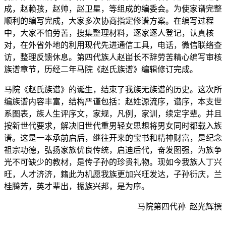
成，赵赖孩，赵帅，赵卫星，等组成的编委会。为使家谱完整
顺利的编写完成，大家多次协商指定修谱方案。在编写过程
中，大家不怕劳苦，搜集整理材料，逐家逐人登记，认真核
对，在外省外地的利用现代先进通信工具，电话，微信联络查
访，整理反馈休息。第四代族人赵畄长不辞劳苦精心编写审核
族谱章节，历经二年马院《赵氏族谱》编辑修订完成。
马院《赵氏族谱》的诞生，结束了我族无族谱的历史。这次所
编族谱内容丰富，结构严谨包括：赵姓源流序，谱序，本支世
系图表，族人生评序文，家规，凡例，家训，续定字辈。并且
按新世代要求，解决旧世代重男轻女思想将男女同时都载入族
谱。这是一本承前启后，继往开来的宝书和精神财富，是纪念
祖宗功德，弘扬家族优良传统，启迪后代，奋发图强，为族争
光不可缺少的教材，是传子孙的珍贵礼物。现如今我族人丁兴
旺，人才济济，籍此为机愿我族更加兴旺发达，子孙衍庆，兰
桂腾芳，英才辈出，振族兴邦，是为序。
马院第四代孙 赵光辉撰