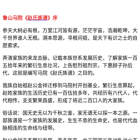
鲁山马院《
赵氏族谱
》序
参天大树必有根，万里江河皆有源，茫茫宇宙，浩瀚乾坤，大
千世界谁人无根。溯本思源，寻根问祖，是天下有识之士的自
愿索求。
弄清家族的来龙去脉，记载本族世系发展历史，了解家族一百
五拾年来的繁衍生息壮况，上告慰烈祖烈宗，下惠顾子孙后
代，这就是编写马院《赵氏族谱》之目的。
我族自始祖赵公金祥迁移到马院村开创基业，繁衍生息算起，
赵姓家族的生活历史已有一百伍拾多年，共经历有六代人，代
代相传，支支繁荣昌盛，形成了将近二百口人的大家族。
俗话说：国无史无以为千秋之鉴，家无谱无以探一本之源。一
部族谱是一个家族的发展史，生生不息的生命史，也是代代血
脉相连的生命线与纽带。