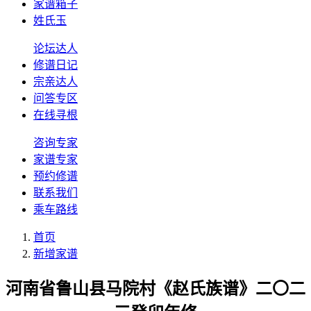
家谱箱子
姓氏玉
论坛达人
修谱日记
宗亲达人
问答专区
在线寻根
咨询专家
家谱专家
预约修谱
联系我们
乘车路线
首页
新增家谱
河南省鲁山县马院村《赵氏族谱》二〇二