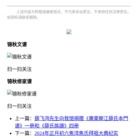
上述内容为转载或编者观点，不代表本站意见，不承担任何法律责任。
如侵权请联系删除。
锦秋文谱
扫一扫关注
锦秋修家谱
扫一扫关注
上一篇：
薛飞鸿先生向我馆捐赠《廣東龍江薛氏本門
谱》一册和《薛氏族譜》四册
下一篇：
2024年正月初六焦湾焦氏拜祖大典纪实