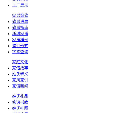
工厂展示
家谱编修
修谱进展
修谱指南
新增家谱
家谱样例
装订形式
字辈查询
家庭文化
家谱故事
姓氏释义
家风家训
家谱新闻
姓氏礼品
修谱书籍
姓氏挂图