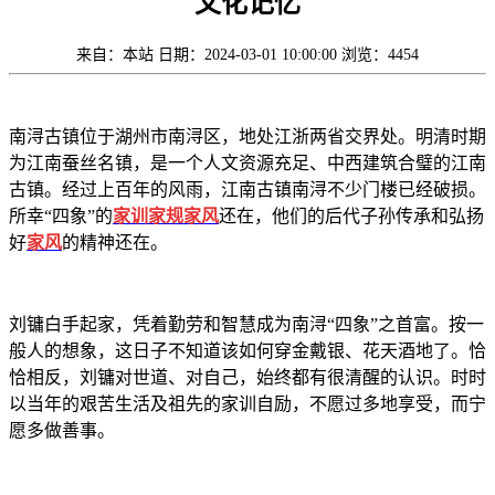
文化记忆
来自：本站
日期：2024-03-01 10:00:00
浏览：4454
南浔古镇位于湖州市南浔区，地处江浙两省交界处。明清时期
为江南蚕丝名镇，是一个人文资源充足、中西建筑合璧的江南
古镇。经过上百年的风雨，江南古镇南浔不少门楼已经破损。
所幸“四象”的
家训家规家风
还在，他们的后代子孙传承和弘扬
好
家风
的精神还在。
刘镛白手起家，凭着勤劳和智慧成为南浔“四象”之首富。按一
般人的想象，这日子不知道该如何穿金戴银、花天酒地了。恰
恰相反，刘镛对世道、对自己，始终都有很清醒的认识。时时
以当年的艰苦生活及祖先的家训自励，不愿过多地享受，而宁
愿多做善事。