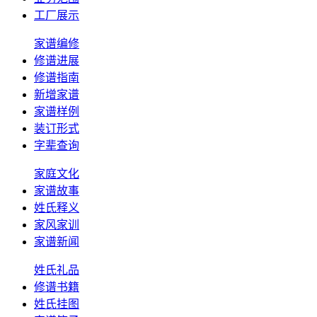
工厂展示
家谱编修
修谱进展
修谱指南
新增家谱
家谱样例
装订形式
字辈查询
家庭文化
家谱故事
姓氏释义
家风家训
家谱新闻
姓氏礼品
修谱书籍
姓氏挂图