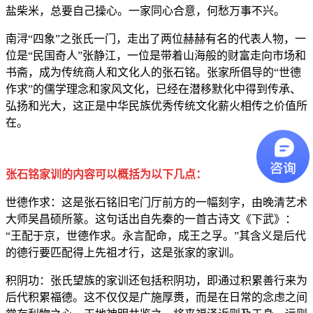
盐柴米，总要自己操心。一家同心合意，何愁万事不兴。
南浔“四象”之张氏一门，走出了两位赫赫有名的代表人物，一
位是“民国奇人”张静江，一位是带着山海般的财富走向市场和
书斋，成为传统商人和文化人的张石铭。张家所倡导的“世德
作求”的儒学理念和家风文化，已经在潜移默化中得到传承、
弘扬和光大，这正是中华民族优秀传统文化薪火相传之价值所
在。
张石铭家训的内容可以概括为以下几点：
世德作求：这是张石铭旧宅门厅前方的一幅刻字，由晚清艺术
大师吴昌硕所篆。这句话出自先秦的一首古诗文《下武》：
“王配于京，世德作求。永言配命，成王之孚。”其含义是后代
的德行要匹配得上先祖才行，这是张家的家训。
积阴功：张氏望族的家训还包括积阴功，即通过积累善行来为
后代积累福德。这不仅仅是广施厚赉，而是在日常的念虑之间