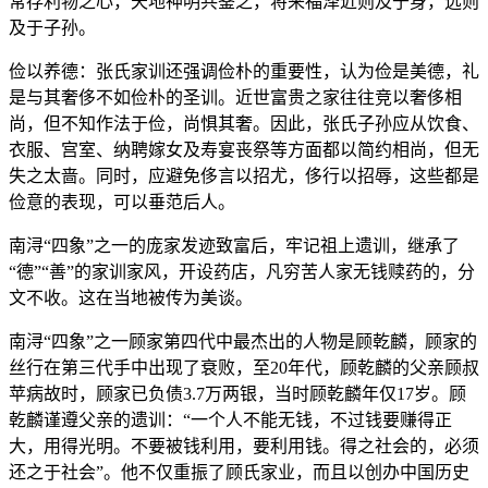
常存利物之心，天地神明共鉴之，将来福泽近则及于身，远则
及于子孙。
俭以养德：张氏家训还强调俭朴的重要性，认为俭是美德，礼
是与其奢侈不如俭朴的圣训。近世富贵之家往往竞以奢侈相
尚，但不知作法于俭，尚惧其奢。因此，张氏子孙应从饮食、
衣服、宫室、纳聘嫁女及寿宴丧祭等方面都以简约相尚，但无
失之太啬。同时，应避免侈言以招尤，侈行以招辱，这些都是
俭意的表现，可以垂范后人。
南浔“四象”之一的庞家发迹致富后，牢记祖上遗训，继承了
“德”“善”的家训家风，开设药店，凡穷苦人家无钱赎药的，分
文不收。这在当地被传为美谈。
南浔“四象”之一顾家第四代中最杰出的人物是顾乾麟，顾家的
丝行在第三代手中出现了衰败，至20年代，顾乾麟的父亲顾叔
苹病故时，顾家已负债3.7万两银，当时顾乾麟年仅17岁。顾
乾麟谨遵父亲的遗训：“一个人不能无钱，不过钱要赚得正
大，用得光明。不要被钱利用，要利用钱。得之社会的，必须
还之于社会”。他不仅重振了顾氏家业，而且以创办中国历史