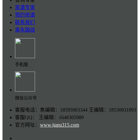
家谱专家
预约修谱
联系我们
乘车路线
手机版
微信公众号
客服电话：焦编辑：18595903344 王编辑：18530831893
客服QQ： 王编辑：1648365989
官方网址：
www.jiapu315.com