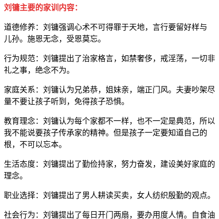
刘镛主要的家训内容：
道德修养：刘镛强调心术不可得罪于天地，言行要留好样与
儿孙。施恩无念，受恩莫忘。
行为规范：刘镛提出了治家格言，如禁奢侈，戒淫荡，一切非
礼之事，绝念不为。
家庭关系：刘镛认为兄弟恭，姐妹亲，端正门风。夫妻吵架尽
量不要让孩子听到，免得孩子恐惧。
教育理念：刘镛认为每个家都不一样，也不一定是典范，所以
我不能说要孩子传承家的精神。但是孩子一定要知道自己的
根，不可以忘本。
生活态度：刘镛提出了勤俭持家，努力奋发，建设美好家庭的
理念。
职业选择：刘镛提出了男人耕读买卖，女人纺织殷勤的观点。
社会行为：刘镛提出了每日开门两扇，要办用度人情。自食油