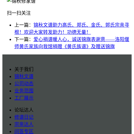
扫一扫关注
上一篇：
锦秋文谱助力高氏、郑氏、金氏、郭氏宗亲寻
根！欢迎大家转发助力！功德无量！
下一篇：
爱心捐谱暖人心，诚送锦旗表谢意——洛阳偃
师黄氏家族向我馆捐赠《黄氏族谱》及赠送锦旗
关于我们
锦秋文谱
公司动态
业务范围
工厂展示
论坛达人
修谱日记
宗亲达人
问答专区