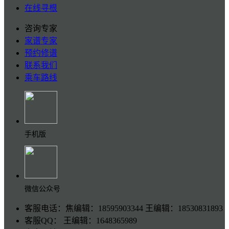
在线寻根
咨询专家
家谱专家
预约修谱
联系我们
乘车路线
手机版
微信公众号
客服电话：焦编辑：18595903344 王编辑：18530831893
客服QQ： 王编辑：1648365989