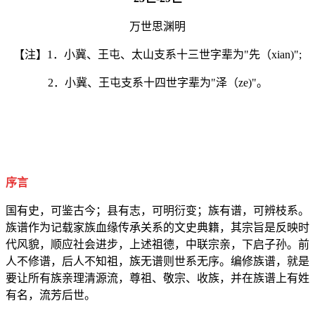
万世思渊明
【注】1．小冀、王屯、太山支系十三世字辈为"先（xian)";
2．小冀、王屯支系十四世字辈为"泽（ze)"。
序言
国有史，可鉴古今；县有志，可明衍变；族有谱，可辨枝系。
族谱作为记载家族血缘传承关系的文史典籍，其宗旨是反映时
代风貌，顺应社会进步，上述祖德，中联宗亲，下启子孙。前
人不修谱，后人不知祖，族无谱则世系无序。编修族谱，就是
要让所有族亲理清源流，尊祖、敬宗、收族，并在族谱上有姓
有名，流芳后世。