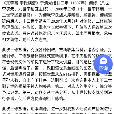
《东李寨·李氏族谱》于清光绪廿三年（1897年）创修（八世
李德元、九世李绍庭主修）、2000年二修（十一世李怀瑞、十
二世李述淼纂修）。为使我李氏族人序昭穆、顺祖祢，使族谱
延绵后人，十三世李祖春于2020年10月分别对创修、二修族谱
整理重印。在族长、耄老李长献率领下，几位族人倡议第三次
续修族谱。旨在通过修谱昭示李氏后人，望木而思根本，承先
祖之懿德，励后人之志气。
此次三修族谱，克服各种困难，重新收集资料，考查引证，打
破创修、二修族谱体例格式重新编排，在不失祖传的格序而又
符合现代文体的前提下进行了较大调整，目的是让今人看得
懂、后世明得了。第一，改旧谱世系丝线图为图表，用图表形
式对世系进行录谱，按照世辈从左向右排列，再根据每一世辈
子孙人数，自上向下排序，达到可以一次查询到本人上下三世
到五世的祖辈子孙人物关系。第二，对族人的生卒年、简介等
予以记录。第三，对各支系世系分开，从十世起按支脉分别进
行录谱，使后世方便查询祖上脉络。
此次三修族谱，追本溯源，进一步对我族人迁徙流布情况进行