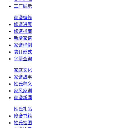
工厂展示
家谱编修
修谱进展
修谱指南
新增家谱
家谱样例
装订形式
字辈查询
家庭文化
家谱故事
姓氏释义
家风家训
家谱新闻
姓氏礼品
修谱书籍
姓氏挂图