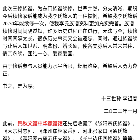
此次三修族谱，为东门族谱续修，世辈井然，分支清晰。期盼
今后续修家谱能成为我李氏族人的一种惯例，希望我李氏族谱
20-30年能续修一次，使我李氏族谱资料更加充实完善。族谱
续修时间间隔过短，许多历史进程正在进行，无法写全；续修
时间间隔太长，很多历史事实又会被遗忘。同时，通过族谱续
写让后人知世系、明辈份、辨长幼，使各支脉后人常来常往、
情亲永续，团结一心、爱家爱国。
由于修谱参与人员能力水平所限，纰漏难免，希望后人勇力斧
正。
书之，是为序。
十三世孙 李祖春
二O二三年十月
此前，
锦秋文谱中华家谱馆
还先后收藏了《滕阳宗氏族谱》、
《大宗村志》、《邓州焦林家乘》、河北张家口《通氏族
谱》、《濮阳蒙古裔苏氏支谱》、《长宁边氏四修谱》等等。