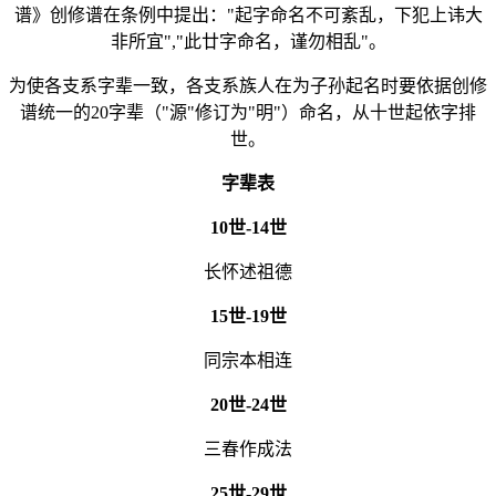
谱》创修谱在条例中提出："起字
命名不可紊乱，下犯上讳大
非所宜","此廿字命名，谨勿相乱"。
为使各支系字辈一致，各支系族人在为子孙起名时要依据创修
谱统一的20字辈（"源"修订为"明"）命名，从十世起依字排
世。
字辈表
10世-14世
长怀述祖德
15世-19世
同宗本相连
20世-24世
三春作成法
25世-29世