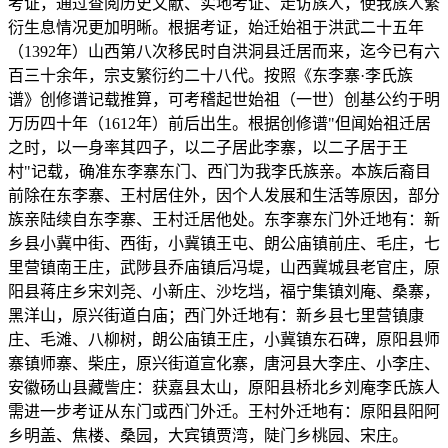
考证，通过查阅历史文献、实地考证、走访族人，使我族人繁
衍生息情况更加明晰。根据考证，始迁始祖于洪武二十五年
（1392年）山西第八次移民时自洪洞县迁居而来，迄今已有六
百三十余年，宗支繁衍约二十八代。按照《东李寨·李氏族
谱》创修谱记载推算，可考稽起世始祖（一世）创基公约于明
万历四十年（1612年）前后出生。根据创修谱"但闻始祖迁居
之时，以一身率其四子，以二子居此李寨，以二子居于王
村"记载，确准东李寨东门、西门为我李氏族亲。本族后裔目
前除在东李寨、王村居住外，因个人发展和生活等原因，部分
族亲陆续自东李寨、王村迁居他处。东李寨东门外迁地有：新
乡县小冀中街、西街，小冀镇王屯、朗公庙镇前庄、毛庄，七
里营镇南王庄，武陟县乔庙镇后冯堤，山西冀城县老官庄，原
阳县蒋庄乡宋刘尧、小新庄、沙圪垱，福宁集镇刘庵、桑寨，
黑洋山，原兴街道白庙；西门外迁地有：新乡县七里营镇康
庄、毛滩、八柳树，朗公庙镇王庄，小冀镇东石碑，原阳县师
寨镇师寨、柴庄，原兴街道宣化寨，唐河县大李庄、小李庄、
安徽砀山县藏訾庄：获嘉县太山，原阳县桥北乡刘庵李氏族人
需进一步考证从东门或西门外迁。王村外迁地有：原阳县阳阿
乡明盖、焦楼、桑园，大宾镇贾湾，陡门乡桃园、宋庄。