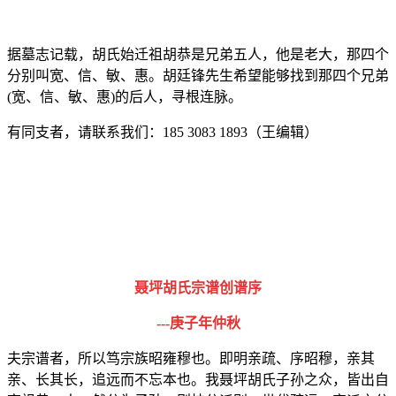
据墓志记载，胡氏始迁祖胡恭是兄弟五人，他是老大，那四个
分别叫宽、信、敏、惠。胡廷锋先生希望能够找到那四个兄弟
(宽、信、敏、惠)的后人，寻根连脉。
有同支者，请联系我们：185 3083 1893（王编辑）
聂坪胡氏宗谱创谱序
---庚子年仲秋
夫宗谱者，所以笃宗族昭雍穆也。即明亲疏、序昭穆，亲其
亲、长其长，追远而不忘本也。我聂坪胡氏子孙之众，皆出自