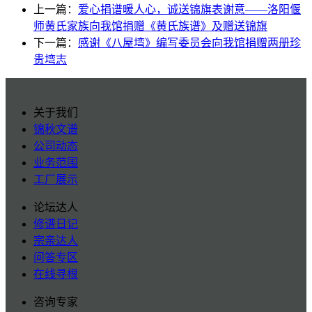
上一篇：
爱心捐谱暖人心，诚送锦旗表谢意——洛阳偃
师黄氏家族向我馆捐赠《黄氏族谱》及赠送锦旗
下一篇：
感谢《八屋塆》编写委员会向我馆捐赠两册珍
贵塆志
关于我们
锦秋文谱
公司动态
业务范围
工厂展示
论坛达人
修谱日记
宗亲达人
问答专区
在线寻根
咨询专家