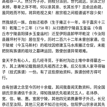
高祖恭一人。然分为子孙，则枝分派别，世代疏远，宗派之分
未辨，尊卑之序不明，何以亲其亲、长其长乎？且俞远俞疏，
虽同姓而不知，将异姓视之矣！故宗祖之间祖谱诚不容少矣！
然我胡氏一族，自始迁祖恭（生于雍正十一年，卒于嘉庆十三
年）乾隆二十三年（1758 年）从归德府宁陵县玉皇庙（今商
丘市宁陵县阳驿乡玉皇庙村）迁至伊阳县卸甲坪乾淀（今汝阳
县聂坪村干沟）居住至今，历时二百六十二年未曾创家谱。位
于陡坡（今玉马新村）的祖坟因修建玉马水库搬迁仓促，未能
把刻有族谱的祖坟之墓碑运回，致使创谱异常艰难。
皇天不负有心人，后几经寻觅，于新村沟边土堆中幸得墓志一
方，其上清晰记载我胡氏先祖西迁之事。后又在族人家寻得轴
子（挂式族谱）一份。有了这些原始资料，族谱创修方得可
行。
自有创谱之念至今历时十余载，其间我查阅无数资料，同全国
胡氏宗亲通信千余次，得知我胡氏先祖弟兄五人，名讳恭、
宽、信、敏、惠。宽居宁陵，其他四兄弟携妻带子外迁。长兄
恭迁至汝阳，其他三兄弟不知迁往何处。信阳罗山宗亲说其先