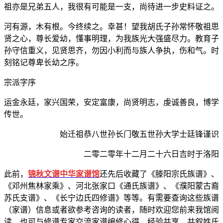
祖亦是兄弟五人，我很有可能是一支，尚待进一步史料证之。
河有源，木有根。今终续之。幸甚！望我胡氏子孙常怀敬祖思
贤之心，尊长爱幼，懂事明理，为我族光大强盛尽力。教育子
孙守信重义，见贤思齐，勿因小利而与族人争执，伤和气。时
刻铭记尊卑长幼之序。
宗派字序
运金永廷，家兴国荣，安定富康，尚贤明志，虔诚善良，博学
传世。
始迁祖恭八世孙长门敬五世孙大学士廷锋谨识
二零二零年十二月二十六日吉时于洛阳
此前，
锦秋文谱中华家谱馆
还先后收藏了《滕阳宗氏族谱》、
《邓州焦林家乘》、河北张家口《通氏族谱》、《濮阳蒙古裔
苏氏支谱》、《长宁边氏四修谱》等等。有需要查询这些族谱
（家谱）信息或者欲参考咨询的读者，随时欢迎您前来我馆阅
读，也可与修谱专家交流家谱编修心得，经验共享，共叙姓氏