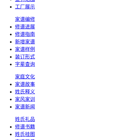
工厂展示
家谱编修
修谱进展
修谱指南
新增家谱
家谱样例
装订形式
字辈查询
家庭文化
家谱故事
姓氏释义
家风家训
家谱新闻
姓氏礼品
修谱书籍
姓氏挂图