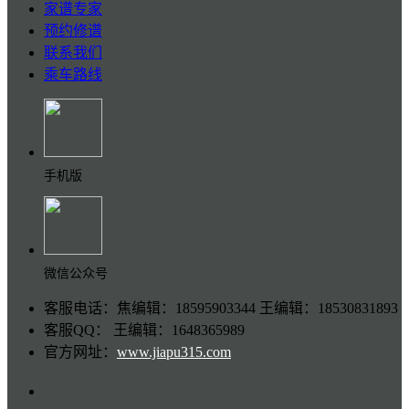
家谱专家
预约修谱
联系我们
乘车路线
手机版
微信公众号
客服电话：焦编辑：18595903344 王编辑：18530831893
客服QQ： 王编辑：1648365989
官方网址：
www.jiapu315.com