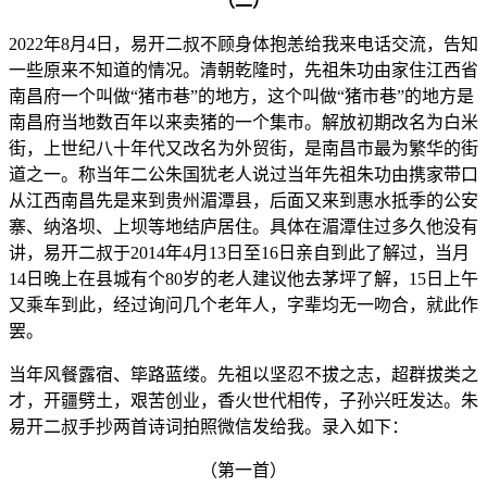
（二）
2022年8月4日，易开二叔不顾身体抱恙给我来电话交流，告知
一些原来不知道的情况。清朝乾隆时，先祖朱功由家住江西省
南昌府一个叫做“猪市巷”的地方，这个叫做“猪市巷”的地方是
南昌府当地数百年以来卖猪的一个集市。解放初期改名为白米
街，上世纪八十年代又改名为外贸街，是南昌市最为繁华的街
道之一。称当年二公朱国犹老人说过当年先祖朱功由携家带口
从江西南昌先是来到贵州湄潭县，后面又来到惠水抵季的公安
寨、纳洛坝、上坝等地结庐居住。具体在湄潭住过多久他没有
讲，易开二叔于2014年4月13日至16日亲自到此了解过，当月
14日晚上在县城有个80岁的老人建议他去茅坪了解，15日上午
又乘车到此，经过询问几个老年人，字辈均无一吻合，就此作
罢。
当年风餐露宿、筚路蓝缕。先祖以坚忍不拔之志，超群拔类之
才，开疆劈土，艰苦创业，香火世代相传，子孙兴旺发达。朱
易开二叔手抄两首诗词拍照微信发给我。录入如下：
（第一首）