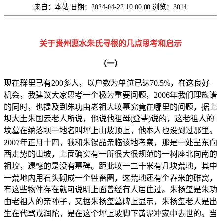
来自：本站
日期：2024-04-22 10:00:00
浏览：3014
关于贵州惠水
朱氏
寻根
的几点思考和启示
（一）
现在群里已有200多人，以户数为单位已达70.5%，在这良好
机会，我建议大家思考一个极为重要问题，2006年我们理族谱
的同时，也提及到朱功由老祖人坟墓究竟在哪里的问题，据上
坝大土朱国云老人所说，他说他祖母(登辈)说的，这老祖人的
坟墓在纳落坝一地名叫坪上山坡顶上，他本人也没到过那里。
2007年正月十四，我和朱锡品亲临该地考察，那是一处呈东向
西走势的山坡，上面确实有一所很大很规范的一树座北向南的
祖坟，遗憾的是没有墓碑。距此坟一二十米有几块荒地，其中
一荒地内用石头砌成一个牲畜圈，这荒地还有个舂米的碓窝，
有这些物件存在就可说明上面曾经有人居住过。朱扬玺是朱功
由老祖人的亲孙子，又据朱扬玺墓碑上显示，朱扬玺老人是出
生在代骂戎润陀，是在这个坪上坡脚下黄泥冲家中去世的。当