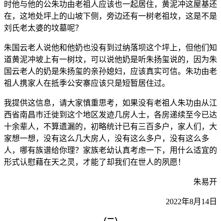
时他与他的公朱功由老祖人应该也一起居住，黄泥冲这屋基还
在，这地处坪上的山坡下侧，旁边还有一树老祖坟，这是不是
刘氏老太婆的坟墓呢？
朱国云老人说他和他奶也没有到过纳落坝这个坪上，但他们知
道黄泥冲坡上有一树坟，可以说他奶是听朱扬玺说的，因为朱
国云老人的奶是朱扬玺的亲孙媳妇，应该真实可信。朱功由老
祖人携家人在抵季公安寨应该只是短暂居住过。
我提供这信息，请大家慎重思考，如果没有老祖人朱功由从江
西省南昌市迁徙到这个地区发迹几房人士，各房递续至今已达
十余辈人，不算遗漏的，初略统计已有三百多户，家人们，大
家想一想，没有这么几大房人，没有这么多户，没有这么多
人，哪有族谱给你理？家族老幼认真考虑一下，用什么适宜的
形式认慰藉在天之灵，才能了却我们在世人的夙愿！
朱易开
2022年8月14日