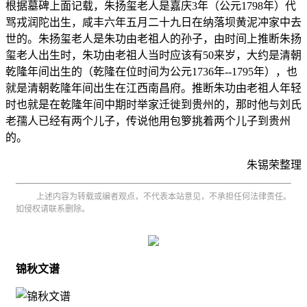
根据墓碑上面记载，朱扬玺老人是嘉庆3年（公元1798年）代
骂戎润陀出生，咸丰六年五月二十九日在纳落坝黄泥冲家中去
世的。朱扬玺老人是朱功由老祖人的孙子，由时间上推断朱扬
玺老人出生时，朱功由老祖人当时应该有50来岁，大约是清朝
乾隆年间出生的（乾隆在位时间为公元1736年--1795年），也
就是清朝乾隆年间出生在江西南昌府。推断朱功由老祖人年轻
时也就是在乾隆年间中期时举家迁徙到贵州的，那时他与刘氏
老孺人已经有两个儿子，传说他用包箩挑着两个儿子到贵州
的。
朱锡荣整理
上述内容为转载或编者观点，不代表本站意见，不承担任何法律责任。
如侵权请联系删除。
锦秋文谱