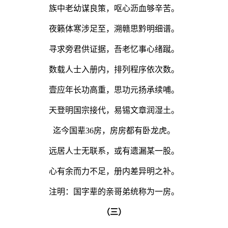
族中老幼谋良策，呕心沥血够辛苦。
夜籁体寒涉足至，溯赣思黔明细谱。
寻求旁君供证据，吾老忆事心绪蹴。
数载人士入册内，排列程序依次数。
壹应年长功高重，思功元扬承续哺。
天登明国宗接代，易锡文章润湿土。
迄今国辈36房，房房都有卧龙虎。
远居人士无联系，或有遗漏某一股。
心有余而力不足，册内差异明之补。
注明：国字辈的亲哥弟统称为一房。
（三）