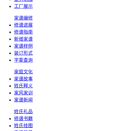
工厂展示
家谱编修
修谱进展
修谱指南
新增家谱
家谱样例
装订形式
字辈查询
家庭文化
家谱故事
姓氏释义
家风家训
家谱新闻
姓氏礼品
修谱书籍
姓氏挂图