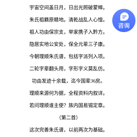
宇宙空间盖日月，日出光照破蒙幛。
朱氏祖籍原赣地。清乾战乱人心惶。
祖人功由保宗支，举家携子入黔方。
隐居实地公安处，保全元辈三子康。
今朝理顺朱氏谱，包括字派列入项。
二轮字辈翻头用，字形字义莫乱仿。
功由发迹十余载，迄今国辈36房。
理顺来源何为据，全程资料内叙详。
若问理顺谁主使？族内国易锡定章。
（第二首）
这次完善朱氏谱，以前两次为基础。