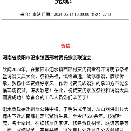
完成！
来自：本站
日期：2024-05-14 10:00:00
浏览：2743
贺信
河南省荥阳市汜水镇西邢村贾氏宗亲联谊会
欣闻2024年，在荥阳市汜水镇西邢村贾氏祠堂召开清明节祭祖
暨请谱庆典大会，祭祀先祖，慎终追远，编修家谱，赓续传
承，弘扬中华贾姓好家风！作为《贾氏族谱》的承印方不能亲
临现场祝贺，深表歉意！在此，祝贺贾氏家族祭祀和请谱大典
圆满成功！筹备会的工作人员您们辛苦了！
汜水贾氏始迁祖贾公讳中权，于明洪武年间，从山西洪洞县大
槐树下迁居南邢村定居繁衍生息，至今已650余年。枝繁叶
茂，名士辈出。在续修贾氏家谱、修建贾氏祠堂、联谊宗亲等
方面，成绩显著，有目共睹。这次邢村外迁贾氏分支参加达