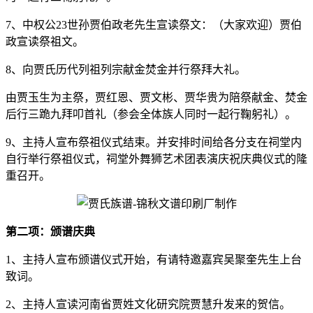
7、中权公23世孙贾伯政老先生宣读祭文：（大家欢迎）贾伯
政宣读祭祖文。
8、向贾氏历代列祖列宗献金焚金并行祭拜大礼。
由贾玉生为主祭，贾红恩、贾文彬、贾华贵为陪祭献金、焚金
后行三跪九拜叩首礼（参会全体族人同时一起行鞠躬礼）。
9、主持人宣布祭祖仪式结束。并安排时间给各分支在祠堂内
自行举行祭祖仪式，祠堂外舞狮艺术团表演庆祝庆典仪式的隆
重召开。
第二项：颁谱庆典
1、主持人宣布颁谱仪式开始，有请特邀嘉宾吴聚奎先生上台
致词。
2、主持人宣读河南省贾姓文化研究院贾慧升发来的贺信。