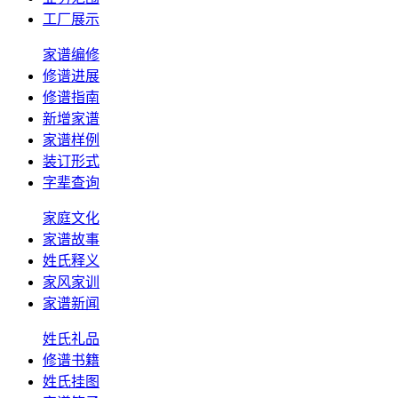
工厂展示
家谱编修
修谱进展
修谱指南
新增家谱
家谱样例
装订形式
字辈查询
家庭文化
家谱故事
姓氏释义
家风家训
家谱新闻
姓氏礼品
修谱书籍
姓氏挂图