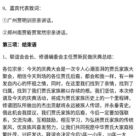
9、嘉宾代表致词：
①广州贾明训宗亲讲话，
②郑州南贾砦贾常然宗亲讲话，
第三项：结束语
1、联谊会会长、修谱编委会主任贾新民做庆典总结：
各位宗亲：今天的庆典大会是一次令人心潮澎湃的贾氏家族大
聚会，相信今天到场的各位贾氏后裔，都会和我一样，有一种
发自内心的怀祖之情，同时，在这里我们找到了亲情，找到了
归属，找到了我们贾氏家族赖以存续的根。我们坚信，本次修
谱及今天的庆典活动，将成为贾氏家族历史上的一个里程碑，
修谱团队所做出的杰出贡献将永远被族人传颂，并永垂青史。
借此机会我提议，我们贾氏家族的后裔，今后一定要加强联
系，交流沟通，互相鼓励，相互学习，为弘扬贾氏家族的传统
家风，优良族风奋发努力，让我们共同祝愿中华贾氏大家庭枝
繁叶茂，兴旺发达。联谊会决定今后5年一小庆，10年一大