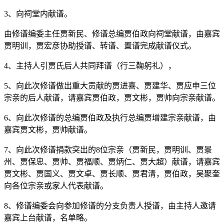
3、向祠堂内献谱。
由修谱编委主任贾新民、修谱总编贾伯政向祠堂献谱，由嘉宾
贾明训，贾宏彦协助授谱、转谱、置谱完成献谱仪式。
4、主持人引贾氏后人共同拜谱（行三鞠躬礼），
5、向此次修谱做出重大贡献的贾进喜、贾建华、贾应申三位
宗亲的后人献谱，请嘉宾贾伯政，贾文彬，贾帅向宗亲献谱。
6、向此次修谱的总编贾伯政及执行总编贾增建宗亲献谱，由
嘉宾贾文彬，贾帅献谱。
7、向此次修谱捐款突出的8位宗亲（贾新民，贾明训、贾景
州、贾保忠、贾帅、贾福顺、贾炳仁、贾大超）献谱，请嘉宾
贾文彬、贾国义、贾文卓、贾长顺、贾君清，贾伯政，吴聚奎
向各位宗亲或家人代表献谱。
8、修谱编委会向参加修谱的分支负责人授谱，由主持人邀请
嘉宾上台献谱，名单略。