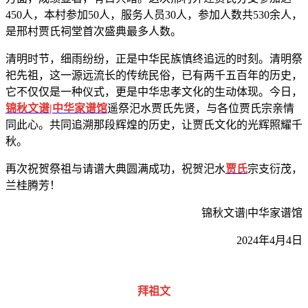
450人，本村参加50人，服务人员30人，参加人数共530余人，
是邢村贾氏祠堂首次盛典最多人数。
清明时节，细雨纷纷，正是中华民族慎终追远的时刻。清明祭
祀先祖，这一源远流长的传统民俗，已有两千五百年的历史，
它不仅仅是一种仪式，更是中华忠孝文化的生动体现。今日，
锦秋文谱|中华家谱馆
遥祭汜水贾氏先贤，与各位贾氏宗亲情
同此心。共同追溯那段辉煌的历史，让贾氏文化的光辉照耀千
秋。
再次祝贺祭祖与请谱大典圆满成功，祝贺
汜
水
贾氏
宗支衍茂，
兰桂腾芳！
锦秋文谱|中华家谱馆
2024年4月4日
拜祖文