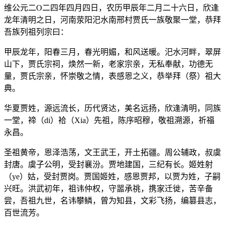
维公元二O二四年四月四日，农历甲辰年二月二十六日，欣逢
龙年清明之日，河南荥阳汜水南邢村贾氏一族敬聚一堂，恭拜
吾族列祖列宗曰：
甲辰龙年，阳春三月，春光明媚，和风送暖。汜水河畔，翠屏
山下，贾氏宗祠，焕然一新，老家宗亲，无私奉献，功德无
量，贾氏宗亲，怀崇敬之情，表感恩之义，恭举拜（祭）祖大
典。
华夏贾姓，源远流长，历代贤达，美名远扬，欣逢清明，同族
一堂，禘（di）袷（Xia）先祖，陈序昭穆，敬祖溯源，祈福
永昌。
圣祖黄帝，恩泽浩荡，文王武王，开土拓疆。周公辅政，叔虞
封唐。虞子公明，受封襄汾。贾地建国，三纪有长。姬姓射
（ye）姑，受封贾岗。贾国姬姓，感恩贾邦，以贾为姓，子嗣
兴旺。洪武初年，祖讳仲权，守噐承祧，携家迁徙，苦辛备
尝，吾祖九世，名讳攀鳞，曾为知县，文彩飞扬，编篡县志，
百世流芳。