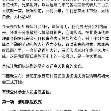
各位长辈，兄弟姐妹，以及远道而来的各地宗亲代表共三百余
人欢聚一堂，盛况空前，此情此景，令我感觉无比神圣，无比
自豪，无比激动！
今天是农历甲辰年2月26日，适值清明，我们贾氏宗亲相约而
来，怀着十分崇敬的心情祭拜祖先，迎请族谱。在此我谨代表
理事会向贾氏宗亲和各位来宾表示热烈的欢迎，对工作组全体
成员辛勤的劳动和族人的鼎力支持，致以崇高的敬意，寒暑两
度风雨万里，一套新谱百年大计，贾氏族谱2024年终于大功告
成。这是我们贾氏家族历史上的一次盛典，是一件大喜事。
首先让我们以热烈的掌声欢迎今天到会的来宾。
下面我宣布：荥阳汜水西邢村贾氏族谱颁谱庆典暨清明祭祖大
会正式开始。
有请全体参会人员各就各位。
第一项：清明祭祖仪式