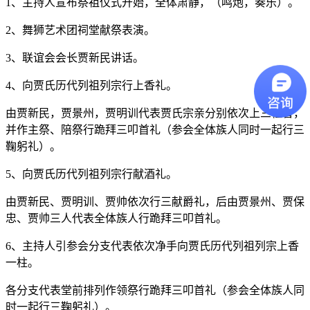
1、主持人宣布祭祖仪式开始，全体肃静，（鸣炮，奏乐）。
2、舞狮艺术团祠堂献祭表演。
3、联谊会会长贾新民讲话。
4、向贾氏历代列祖列宗行上香礼。
由贾新民，贾景州，贾明训代表贾氏宗亲分别依次上三柱香，
并作主祭、陪祭行跪拜三叩首礼（参会全体族人同时一起行三
鞠躬礼）。
5、向贾氏历代列祖列宗行献酒礼。
由贾新民、贾明训、贾帅依次行三献爵礼，后由贾景州、贾保
忠、贾帅三人代表全体族人行跪拜三叩首礼。
6、主持人引参会分支代表依次净手向贾氏历代列祖列宗上香
一柱。
各分支代表堂前排列作领祭行跪拜三叩首礼（参会全体族人同
时一起行三鞠躬礼）。