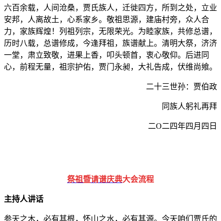
六百余载，人间沧桑，贾氏族人，迁徙四方，所到之处，立业
安邦，人离故土，心系家乡。敬祖思源，建庙村旁，众人合
力，家族辉煌！列祖列宗，无限荣光。为睦家族，共修总谱，
历时八载，总谱修成，今逢拜祖，族谱献上。清明大祭，济济
一堂，肃立致敬，进果上香，叩头顿首，衷心敬仰。后进同
心，前程无量，祖宗护佑，贾门永昶，大礼告成，伏维尚飨。
二十三世孙：贾伯政
同族人躬礼再拜
二O二四年四月四日
祭祖暨请谱庆典
大会流程
主持人讲话
参天之木，必有其根，怀山之水，必有其源。今天咱们贾氏的