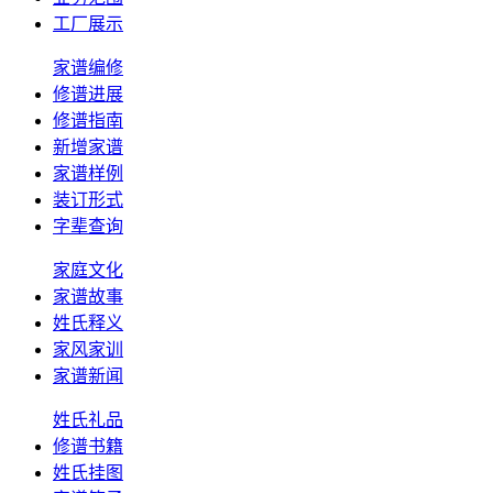
工厂展示
家谱编修
修谱进展
修谱指南
新增家谱
家谱样例
装订形式
字辈查询
家庭文化
家谱故事
姓氏释义
家风家训
家谱新闻
姓氏礼品
修谱书籍
姓氏挂图