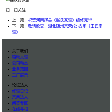
扫一扫关注
上一篇：
祝贺河南辉县《赵氏家谱》编修完毕
下一篇：
敬请欣赏：湖北随州宗荣(公)支系《王氏宗
谱》
关于我们
锦秋文谱
公司动态
业务范围
工厂展示
论坛达人
修谱日记
宗亲达人
问答专区
在线寻根