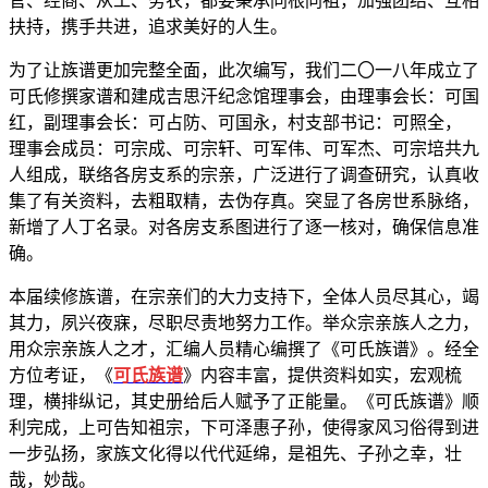
官、经商、从工、务农，都要秉承同根同祖，加强团结、互相
扶持，携手共进，追求美好的人生。
为了让族谱更加完整全面，此次编写，我们二〇一八年成立了
可氏修撰家谱和建成吉思汗纪念馆理事会，由理事会长：可国
红，副理事会长：可占防、可国永，村支部书记：可照全，
理事会成员：可宗成、可宗轩、可军伟、可军杰、可宗培共九
人组成，联络各房支系的宗亲，广泛进行了调查研究，认真收
集了有关资料，去粗取精，去伪存真。突显了各房世系脉络，
新增了人丁名录。对各房支系图进行了逐一核对，确保信息准
确。
本届续修族谱，在宗亲们的大力支持下，全体人员尽其心，竭
其力，夙兴夜寐，尽职尽责地努力工作。举众宗亲族人之力，
用众宗亲族人之才，汇编人员精心编撰了《可氏族谱》。经全
方位考证，《
可氏族谱
》内容丰富，提供资料如实，宏观梳
理，横排纵记，其史册给后人赋予了正能量。《可氏族谱》顺
利完成，上可告知祖宗，下可泽惠子孙，使得家风习俗得到进
一步弘扬，家族文化得以代代延绵，是祖先、子孙之幸，壮
哉，妙哉。