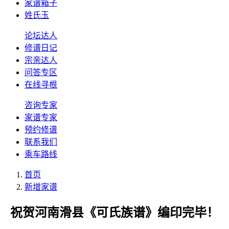
家谱箱子
姓氏玉
论坛达人
修谱日记
宗亲达人
问答专区
在线寻根
咨询专家
家谱专家
预约修谱
联系我们
乘车路线
首页
新增家谱
祝贺河南滑县《可氏族谱》编印完毕！