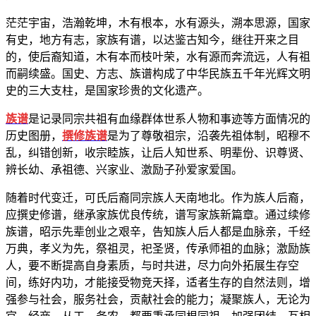
茫茫宇宙，浩瀚乾坤，木有根本，水有源头，溯本思源，国家
有史，地方有志，家族有谱，以达鉴古知今，继往开来之目
的，使后裔知道，木有本而枝叶荣，水有源而奔流远，人有祖
而嗣续盛。国史、方志、族谱构成了中华民族五千年光辉文明
史的三大支柱，是国家珍贵的文化遗产。
族谱
是记录同宗共祖有血缘群体世系人物和事迹等方面情况的
历史图册，
撰修族谱
是为了尊敬祖宗，沿袭先祖体制，昭穆不
乱，纠错创新，收宗睦族，让后人知世系、明辈份、识尊贤、
辨长幼、承祖德、兴家业、激励子孙爱家爱国。
随着时代变迁，可氏后裔同宗族人天南地北。作为族人后裔，
应撰史修谱，继承家族优良传统，谱写家族新篇章。通过续修
族谱，昭示先辈创业之艰辛，告知族人后人都是血脉亲，千经
万典，孝义为先，祭祖灵，祀圣贤，传承师祖的血脉；激励族
人，要不断提高自身素质，与时共进，尽力向外拓展生存空
间，练好内功，才能接受物竞天择，适者生存的自然法则，增
强参与社会，服务社会，贡献社会的能力；凝聚族人，无论为