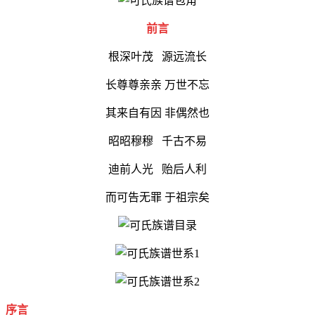
前言
根深叶茂 源远流长
长尊尊亲亲 万世不忘
其来自有因 非偶然也
昭昭穆穆 千古不易
迪前人光 贻后人利
而可告无罪 于祖宗矣
序言