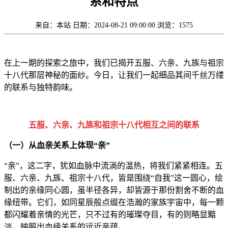
系和特点
来自：本站
日期：2024-08-21 09:00:00
浏览：1575
在上一期的探索之旅中，我们已揭开五服、六亲、九族与祖宗
十八代那层神秘的面纱。今日，让我们一起细品其间千丝万缕
的联系与独特韵味。
五服、六亲、九族和祖宗十八代相互之间的联系
（一）从血亲关系上体现“亲”
“亲”，这二字，犹如血脉中流淌的温热，将我们紧紧相连。五
服、六亲、九族、祖宗十八代，皆是围绕“自我”这一圆心，绘
制出的亲缘同心圆，虽半径各异，却皆源于那份割舍不断的血
缘纽带。它们，如同星辰般点缀在浩瀚的家族宇宙中，每一颗
都闪耀着亲情的光芒，只不过有的璀璨夺目，有的则略显黯
淡，映照出血缘关系的远近亲疏。