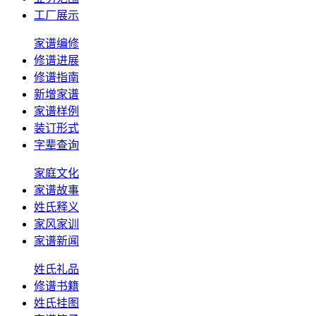
工厂展示
家谱编修
修谱进展
修谱指南
新增家谱
家谱样例
装订形式
字辈查询
家庭文化
家谱故事
姓氏释义
家风家训
家谱新闻
姓氏礼品
修谱书籍
姓氏挂图