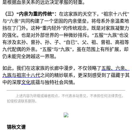
是根据血亲关系的远近决定孝服的轻重。
（三）“内亲为重的传统”：
在这家族的天空下，“祖宗十八代”
与“六亲”共同构建了一个坚固的内亲堡垒，将母系外亲温柔地
挡在了门外。这种“重内轻外”的传统观念，既是对家族凝聚力
的强化，也是对外部世界的一种微妙排斥。“五服”“九族”也没
有涉及玄孙、曾孙、孙、子、“自已”、父、祖、曾祖、高祖等
九代配偶的外亲。“五服”与“九族”，虽在范围上有所扩展，却
仍未能完全跨越这一界限。
如此，我们在这家族的长廊中漫步，不仅领略了
五服、六亲、
九族与祖宗十八代
之间的精妙联系，更深刻感受到了蕴藏于其
中的深厚
文化
底蕴与独特社会风情。
上述内容为转载或编者观点，不代表本站意见，不承担任何法律责任。
如侵权请联系删除。
锦秋文谱