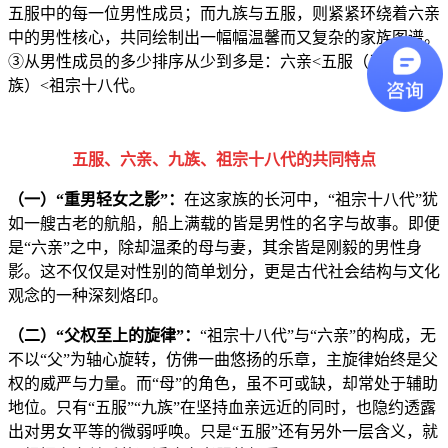
五服中的每一位男性成员；而九族与五服，则紧紧环绕着六亲
中的男性核心，共同绘制出一幅幅温馨而又复杂的家族图谱。
③从男性成员的多少排序从少到多是：六亲<五服（五服=九
族）<祖宗十八代。
五服、六亲、九族、祖宗十八代的共同特点
（一）“重男轻女之影”：
在这家族的长河中，“祖宗十八代”犹
如一艘古老的航船，船上满载的皆是男性的名字与故事。即便
是“六亲”之中，除却温柔的母与妻，其余皆是刚毅的男性身
影。这不仅仅是对性别的简单划分，更是古代社会结构与文化
观念的一种深刻烙印。
（二）“父权至上的旋律”：
“祖宗十八代”与“六亲”的构成，无
不以“父”为轴心旋转，仿佛一曲悠扬的乐章，主旋律始终是父
权的威严与力量。而“母”的角色，虽不可或缺，却常处于辅助
地位。只有“五服”“九族”在坚持血亲远近的同时，也隐约透露
出对男女平等的微弱呼唤。只是“五服”还有另外一层含义，就