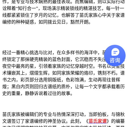
作，是专业与技术娴熟的最佳表现。而焦编辑，则以实际行动
诠释着“知行合一”，现场演示精装锁线的精湛技艺，每一针一
线都紧紧锁住了岁月的记忆，也解答了苗氏家族心中关于家谱
编修的种种疑惑，如同拨云见日，豁然开朗。
经过一番精心挑选与比对，在众多样书的海洋中，苗氏家族最
终锁定了那抹硬壳精装的蓝色封面，它沉稳而不失庄重，宛如
夜空中最亮的星，引领着家族的记忆穿越时空。书名以烫金技
术镶嵌其上，熠熠生辉，如同家族荣耀的烙印，镌刻不朽。谱
书之内，彩页部分选用铜版纸，色彩饱满，生动再现往昔辉
煌；黑白内页则回归古谱纸的质朴，让每一个文字都承载着历
史的重量，静静诉说着过往的故事。
苗氏家族被编辑们的专业与热情深深打动，当即拍板，与锦秋
文谱签订了家谱编修的神圣协议。此刻，《
苗氏家谱
》的编纂