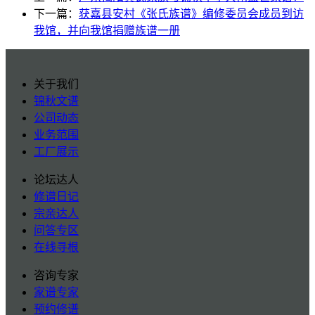
下一篇：
获嘉县安村《张氏族谱》编修委员会成员到访
我馆，并向我馆捐赠族谱一册
关于我们
锦秋文谱
公司动态
业务范围
工厂展示
论坛达人
修谱日记
宗亲达人
问答专区
在线寻根
咨询专家
家谱专家
预约修谱