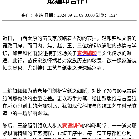
成编印合作！
来自：本站
日期：2024-09-21 09:00:00
浏览：1524
近日，山西太原的苗氏家族踏着古韵的节拍，轻叩锦秋文谱的
雅致门扉，而门内，焦、赵、王、三位编辑以满腔的热情与学
识，如春风化雨般迎接了这场关于
家谱编印
与文化传承的邂
逅。此行，苗氏家族怀揣着对家族历史的敬畏，欲一探家谱装
帧之奥秘，尤对装订工艺与纸张之选深感兴趣。
王编辑细细为苗老师们剖析宣纸之细腻，对比了70与80克古谱
纸间那微妙的重量之差。更以巧手为笔，绘出铜版纸与古谱纸
在彩页印刷上的斑斓对比，犹如现代科技与传统工艺在时光隧
道中的一场华丽邂逅。
随后，王编辑引领众人步入
家谱制作
的神秘殿堂，一一道来那
繁琐而精细的工艺流程，12道工序中，每一道工序都匠心制