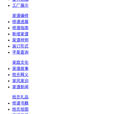
工厂展示
家谱编修
修谱进展
修谱指南
新增家谱
家谱样例
装订形式
字辈查询
家庭文化
家谱故事
姓氏释义
家风家训
家谱新闻
姓氏礼品
修谱书籍
姓氏挂图