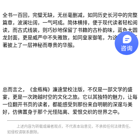
全书一百回，完璧无缺，无丝毫删减，如同历史长河中的完整
篇章，波澜壮阔，一气呵成。简体横排，便于现代读者轻松阅
读，而古式线装，则巧妙地保留了书籍的古朴韵味，蓝色大圆
龙封面，更是威严中不失雅致，如同皇家御笔，为这部传世巨
著披上了一层神秘而尊贵的华服。
总而言之，《金瓶梅》濂遠堂校注版，不仅是一部文学的盛
宴，更是一次跨越时空的文化之旅。它以其独特的魅力，让每
一位翻开书页的读者，都能感受到那份来自明朝的深邃与美
好，仿佛置身于那个光怪陆离、爱恨交织的世界之中。
上述内容为转载或编者观点，不代表本站意见，不承担任何法律责任。
如侵权请联系删除。