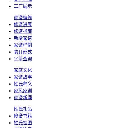
工厂展示
家谱编修
修谱进展
修谱指南
新增家谱
家谱样例
装订形式
字辈查询
家庭文化
家谱故事
姓氏释义
家风家训
家谱新闻
姓氏礼品
修谱书籍
姓氏挂图