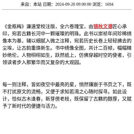
来自：本站
日期：2024-09-20 09:00:00
浏览：1694
《金瓶梅》濂遠堂校注版，全六卷瑰宝，由
锦秋文谱
匠心承
印，宛若古籍长河中一颗璀璨的明珠。此书以崇祯年间珍稀绣
像本为基，辅以细腻入微之注释，宛若历史长卷上轻轻拂去的
尘埃，让古韵重焕新生。书中绣像全图，共计二百帧，幅幅精
妙绝伦，人物栩栩如生，跃然纸上，仿佛穿越时空的使者，引
领读者步入那繁华而又复杂的大观园。
每一则注释，皆如夜空中最亮的星，悄然镶嵌于书页之下，既
不打扰原文的流畅，又便于求知若渴之心随时探寻。如此设
计，恰似古木逢春，新芽傍老枝，既保留了古籍的醇厚，又赋
予了新时代的便捷与活力。