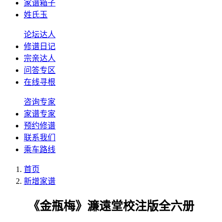
家谱箱子
姓氏玉
论坛达人
修谱日记
宗亲达人
问答专区
在线寻根
咨询专家
家谱专家
预约修谱
联系我们
乘车路线
首页
新增家谱
《金瓶梅》濂遠堂校注版全六册