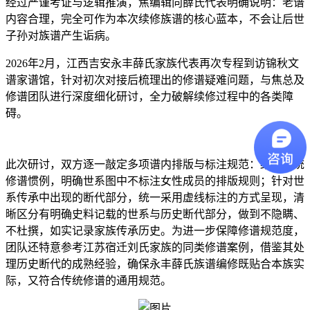
经过严谨考证与逻辑推演，焦编辑向薛氏代表明确说明：老谱
内容合理，完全可作为本次续修族谱的核心蓝本，不会让后世
子孙对族谱产生诟病。
2026年2月，江西吉安永丰薛氏家族代表再次专程到访锦秋文
谱家谱馆，针对初次对接后梳理出的修谱疑难问题，与焦总及
修谱团队进行深度细化研讨，全力破解续修过程中的各类障
碍。
此次研讨，双方逐一敲定多项谱内排版与标注规范：结合传统
修谱惯例，明确世系图中不标注女性成员的排版规则；针对世
系传承中出现的断代部分，统一采用虚线标注的方式呈现，清
晰区分有明确史料记载的世系与历史断代部分，做到不隐瞒、
不杜撰，如实记录家族传承历史。为进一步保障修谱规范度，
团队还特意参考江苏宿迁刘氏家族的同类修谱案例，借鉴其处
理历史断代的成熟经验，确保永丰薛氏族谱编修既贴合本族实
际，又符合传统修谱的通用规范。