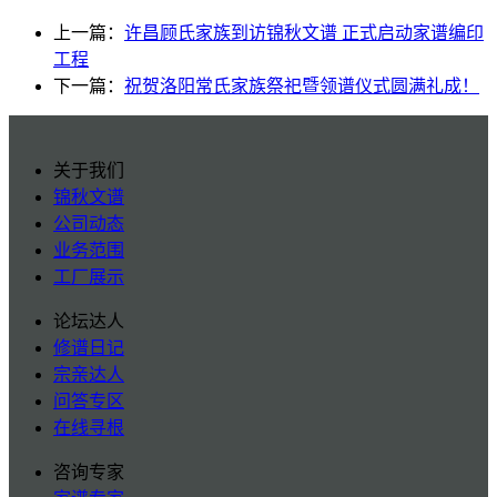
上一篇：
许昌顾氏家族到访锦秋文谱 正式启动家谱编印
工程
下一篇：
祝贺洛阳常氏家族祭祀暨领谱仪式圆满礼成！
关于我们
锦秋文谱
公司动态
业务范围
工厂展示
论坛达人
修谱日记
宗亲达人
问答专区
在线寻根
咨询专家