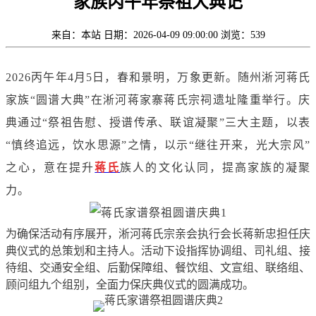
家族丙午年祭祖大典记
来自：本站
日期：2026-04-09 09:00:00
浏览：539
2026丙午年4月5日，春和景明，万象更新。随州淅河蒋氏
家族“圆谱大典”在淅河蒋家寨蒋氏宗祠遗址隆重举行。庆
典通过“祭祖告慰、授谱传承、联谊凝聚”三大主题，以表
“慎终追远，饮水思源”之情，以示“继往开来，光大宗风”
之心，意在提升
蒋氏
族人的文化认同，提高家族的凝聚
力。
为确保活动有序展开，淅河蒋氏宗亲会执行会长蒋新忠担任庆
典仪式的总策划和主持人。活动下设指挥协调组、司礼组、接
待组、交通安全组、后勤保障组、餐饮组、文宣组、联络组、
顾问组九个组别，全面力保庆典仪式的圆满成功。