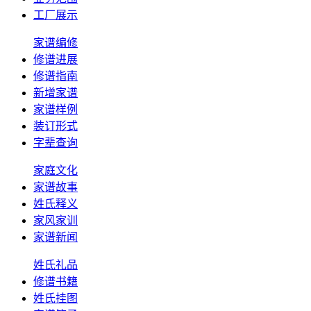
工厂展示
家谱编修
修谱进展
修谱指南
新增家谱
家谱样例
装订形式
字辈查询
家庭文化
家谱故事
姓氏释义
家风家训
家谱新闻
姓氏礼品
修谱书籍
姓氏挂图