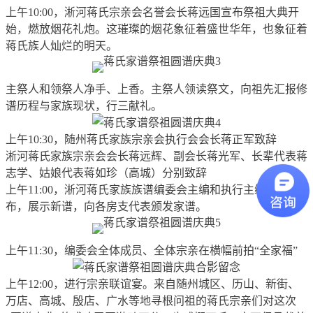
上午10:00，淅河蒋氏宗亲会名誉会长蒋远国宣布祭祖大典开
始，燃放烟花礼炮。这璀璨的烟花象征着盛世华年，也象征着
蒋氏族人灿烂的明天。
主祭人和领祭人净手、上香。主祭人领读祭文，向祖先汇报修
谱历程与家族现状，行三献礼。
上午10:30，随州蒋氏家族宗亲会执行会会长蒋正军致辞
淅河蒋氏家族宗亲会会长蒋远辉、副会长蒋光军、长辈代表蒋
志学、姑娘代表蒋如珍（高城）分别致辞
上午11:00，淅河蒋氏家族族谱编委会主编和执行主编揭开红
布，展示新谱，向各房支代表颁发家谱。
上午11:30，编委会全体成员、全体宗亲在横幅前拍“全家福”
上午12:00，进行宗亲联谊宴。来自随州城区、历山、新街、
万店、高城、殷店、广水等地寻根问祖的蒋氏宗亲们对这次