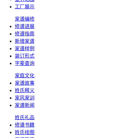
工厂展示
家谱编修
修谱进展
修谱指南
新增家谱
家谱样例
装订形式
字辈查询
家庭文化
家谱故事
姓氏释义
家风家训
家谱新闻
姓氏礼品
修谱书籍
姓氏挂图