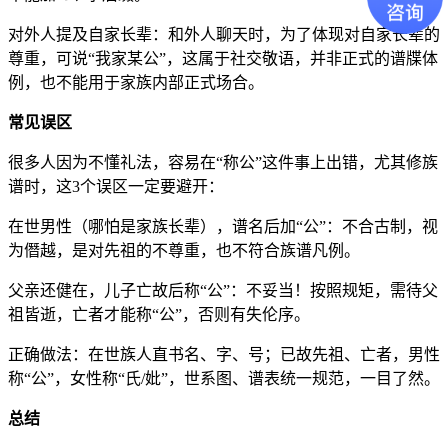
对外人提及自家长辈：和外人聊天时，为了体现对自家长辈的
尊重，可说“我家某公”，这属于社交敬语，并非正式的谱牒体
例，也不能用于家族内部正式场合。
常见误区
很多人因为不懂礼法，容易在“称公”这件事上出错，尤其修族
谱时，这3个误区一定要避开：
在世男性（哪怕是家族长辈），谱名后加“公”：不合古制，视
为僭越，是对先祖的不尊重，也不符合族谱凡例。
父亲还健在，儿子亡故后称“公”：不妥当！按照规矩，需待父
祖皆逝，亡者才能称“公”，否则有失伦序。
正确做法：在世族人直书名、字、号；已故先祖、亡者，男性
称“公”，女性称“氏/妣”，世系图、谱表统一规范，一目了然。
总结