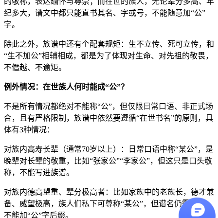
的敬称，表达缅怀与尊崇；而在世的族人，无论辈分多高、年
纪多大，谱文中都只能直书其名、字或号，不能随意加“公”
字。
除此之外，族谱中还有个配套规矩：生不立传、死可立传，和
“生不加公”相辅相成，都是为了体现对生命、对先祖的敬畏，
不僭越、不逾矩。
例外情况：在世族人何时能成“公”？
不是所有情况都绝对不能称“公”，但仅限日常口语、非正式场
合，且有严格限制，族谱中依然要遵循“在世书名”的原则，具
体有3种情况：
对族内高寿长辈（通常70岁以上）：日常口语中称“某公”，是
晚辈对长辈的敬重，比如“张家公”“李家公”，但这只是口头敬
称，不能写进族谱。
对族内德高望重、辈分极高者：比如家族中的老族长，德才兼
备、威望极高，族人们私下可尊称“某公”，但谱名仍需直书，
不能加“公”字后缀。