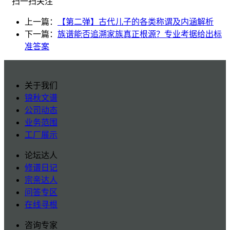
扫一扫关注
上一篇：
【第二弹】古代儿子的各类称谓及内涵解析
下一篇：
族谱能否追溯家族真正根源？专业考据给出标
准答案
关于我们
锦秋文谱
公司动态
业务范围
工厂展示
论坛达人
修谱日记
宗亲达人
问答专区
在线寻根
咨询专家