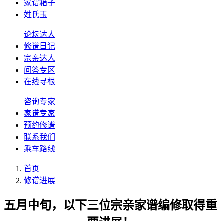
家谱箱子
姓氏玉
论坛达人
修谱日记
宗亲达人
问答专区
在线寻根
咨询专家
家谱专家
预约修谱
联系我们
乘车路线
首页
修谱进展
五月中旬，以下三位宗亲家谱编修取得重