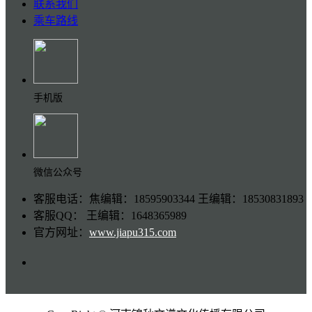
联系我们
乘车路线
手机版
微信公众号
客服电话：焦编辑：18595903344 王编辑：18530831893
客服QQ： 王编辑：1648365989
官方网址：
www.jiapu315.com