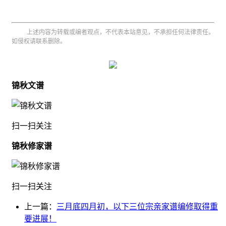
上述内容为转载或编者观点，不代表本站意见，不承担任何法律责任。
如侵权请联系删除。
锦秋文谱
扫一扫关注
锦秋修家谱
扫一扫关注
上一篇：
三月底四月初，以下三位宗亲家谱编修取得重
要进展！