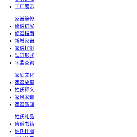
工厂展示
家谱编修
修谱进展
修谱指南
新增家谱
家谱样例
装订形式
字辈查询
家庭文化
家谱故事
姓氏释义
家风家训
家谱新闻
姓氏礼品
修谱书籍
姓氏挂图