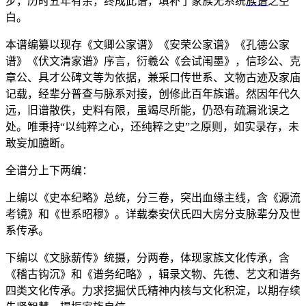
步，历时五年有余，终成此谱，填补了家族无系统
族谱
之空
白。
本谱编纂以现存《文卿公家谱》《安荣公家谱》《孔德公家
谱》《伏文清家谱》序言，衍羲公《会试闱墨》，信珍公、克
章公、具才公碑文等为依据，兼采口传世系、文物古迹及家庙
记载，经辈分普查与脉系对接，创修此百年族谱。然因年代久
远，旧谱散佚，史料有限，虽竭尽所能，仍恐有疏漏讹误之
处。唯秉持“以纯粹之心，还纯粹之史”之原则，如实录存，未
敢妄加臆断。
全谱分上下两编：
上编以《史本纪略》总统，分三卷，突出血缘主线，含《源流
考镜》和《世系昭穆》。详载秦安伏氏四大房分支脉辈分及世
系传承。
下编以《文脉薪传》统摄，分两卷，体现家族文化传承，含
《稽古钩沉》和《谱务纪略》，辑录文物、先德、艺文和谱务
四类文化传承。力求挖掘伏氏精神内核与文化积淀，以期存续