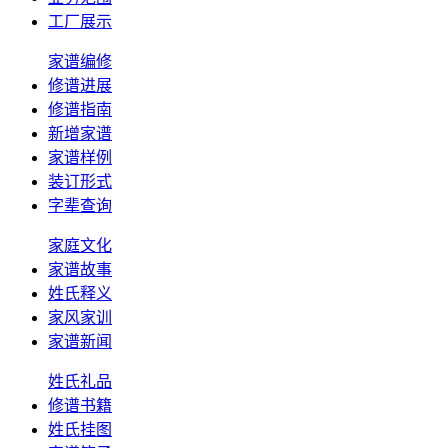
工厂展示
家谱编修
修谱进展
修谱指南
新增家谱
家谱样例
装订形式
字辈查询
家庭文化
家谱故事
姓氏释义
家风家训
家谱新闻
姓氏礼品
修谱书籍
姓氏挂图