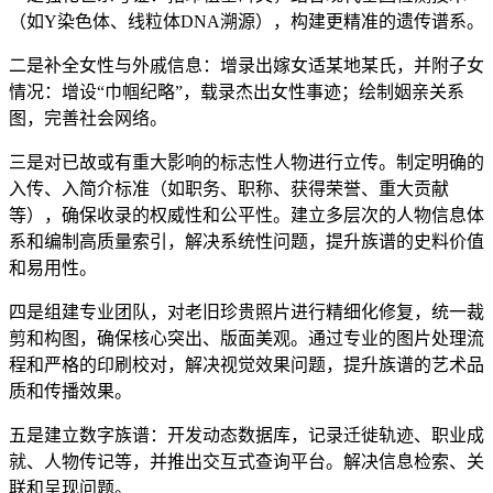
（如Y染色体、线粒体DNA溯源），构建更精准的遗传谱系。
二是补全女性与外戚信息：增录出嫁女适某地某氏，并附子女
情况：增设“巾帼纪略”，载录杰出女性事迹；绘制姻亲关系
图，完善社会网络。
三是对已故或有重大影响的标志性人物进行立传。制定明确的
入传、入简介标准（如职务、职称、获得荣誉、重大贡献
等），确保收录的权威性和公平性。建立多层次的人物信息体
系和编制高质量索引，解决系统性问题，提升族谱的史料价值
和易用性。
四是组建专业团队，对老旧珍贵照片进行精细化修复，统一裁
剪和构图，确保核心突出、版面美观。通过专业的图片处理流
程和严格的印刷校对，解决视觉效果问题，提升族谱的艺术品
质和传播效果。
五是建立数字族谱：开发动态数据库，记录迁徙轨迹、职业成
就、人物传记等，并推出交互式查询平台。解决信息检索、关
联和呈现问题。