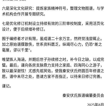
六是深化文化研究：提炼家族精神符号，整理文物图谱，与学
术机构合作开展专题研究。
七是优化修订机制设立持续有效的三阶审校制度，采用活页化
设计，便于后续增补修订。
囿于编修者才识有限，虽成谱二十余万言，然终觉浅尝辄止。
加之原始谱牒散佚，世系资料匮乏，纵竭尽心力，仍恐“差之
毫厘，谬以千里”。
唯望族人海涵，并期后世子孙续修之时，补今日之缺，以成完
璧。最后，谨向各房支脉鼎力支持之家庭、四海同心之游子，
致以最深谢忱！尤感先祖冥佑，使我秦安伏氏终圆百年修谱之
愿。谱中未尽之处，恳请方家不吝指正，以待来日修订完善。
谨记。
秦安伏氏族谱编纂委员会
2025年8月