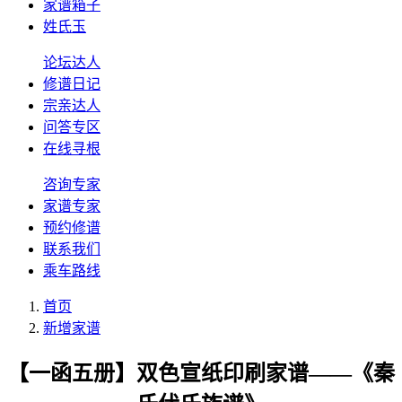
家谱箱子
姓氏玉
论坛达人
修谱日记
宗亲达人
问答专区
在线寻根
咨询专家
家谱专家
预约修谱
联系我们
乘车路线
首页
新增家谱
【一函五册】双色宣纸印刷家谱——《秦