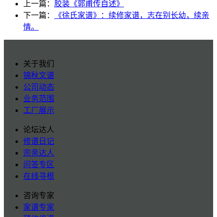
上一篇：
胶装《郭甫传自述》
下一篇：
《徐氏家谱》：续修家谱，志在别长幼，续亲
情。
关于我们
锦秋文谱
公司动态
业务范围
工厂展示
论坛达人
修谱日记
宗亲达人
问答专区
在线寻根
咨询专家
家谱专家