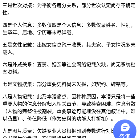
三是世次对接：为平衡各房分关系，部分世次认定尚存不确定
性。
四是个人信息：多数仅四是个人信息：多数仅录姓名、性别，
生卒年、居地、学历等未尽详载。
五是女性记载：出嫁女信息疏于收录，其夫家、子女情况多未
载入。
六是外戚关系：妻舅、姻亲等社会网络记载欠缺，尚无系统档
案资料。
七是文物搜集：部分重要史料尚未发掘，如契约、碑铭等。
八是人物记载：此乃本谱痛点。因种种原因，本谱只是将一些
重要人物的信息分解归入相关章节，导致检索困难、信息分散
（人物的完整性被割裂，重要事迹可能埋没在其他叙述中，难
以凸显）、价值降低（作为史料的功能大打折扣）。
九是图片质量：欠缺专业人员根据印刷参数进行对比性处理，