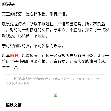
的误导。
真正的修谱，是心怀敬畏、手持严谨。
敬畏先祖传承，所以不欺过往；严谨笔墨记载，所以不负后
世。对待每一处存疑的空白，守本心、不臆断；探寻每一缕家
族线索，尽精微、不疏漏。
宁可空阙以待真，不可妄接而误宗。
以真
修谱
，以敬传家。让每一段家族历史都有据可查，让每一
位后世子孙都能溯源有根、归宗有据，让家族文脉清白传承、
生生不息。
上述内容为转载或编者观点，不代表本站意见，不承担任何法律责任。
如侵权请联系删除。
锦秋文谱