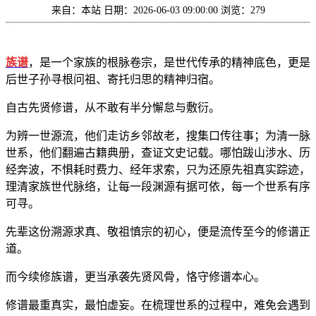
来自：本站
日期：2026-06-03 09:00:00
浏览：279
族谱
，是一个家族的根脉卷宗，是世代传承的精神底色，更是
后世子孙寻根问祖、寄托归思的精神归宿。
自古先贤修谱，从不敢有半分懈怠与敷衍。
为辨一世源流，他们走访乡邻故老，搜集口传往事；为清一脉
世系，他们翻遍古籍典册，查证文史记载。哪怕跋山涉水、历
经奔波，不惧耗时费力、经年求索，只为还原先祖真实踪迹，
理清家族世代脉络，让每一段渊源有据可依，每一个世系有序
可寻。
先辈这份溯源求真、敬祖慎宗的初心，便是流传至今的修谱正
道。
而今续修族谱，更当承袭先贤风骨，恪守修谱本心。
修谱最重真实，最怕虚妄。在梳理世系的过程中，难免会遇到