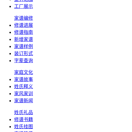
工厂展示
家谱编修
修谱进展
修谱指南
新增家谱
家谱样例
装订形式
字辈查询
家庭文化
家谱故事
姓氏释义
家风家训
家谱新闻
姓氏礼品
修谱书籍
姓氏挂图