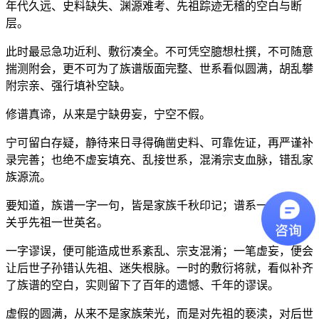
年代久远、史料缺失、渊源难考、先祖踪迹无稽的空白与断
层。
此时最忌急功近利、敷衍凑全。不可凭空臆想杜撰，不可随意
揣测附会，更不可为了族谱版面完整、世系看似圆满，胡乱攀
附宗亲、强行填补空缺。
修谱真谛，从来是宁缺毋妄，宁空不假。
宁可留白存疑，静待来日寻得确凿史料、可靠佐证，再严谨补
录完善；也绝不虚妄填充、乱接世系，混淆宗支血脉，错乱家
族源流。
要知道，族谱一字一句，皆是家族千秋印记；谱系一笔一画，
关乎先祖一世英名。
一字谬误，便可能造成世系紊乱、宗支混淆；一笔虚妄，便会
让后世子孙错认先祖、迷失根脉。一时的敷衍将就，看似补齐
了族谱的空白，实则留下了百年的遗憾、千年的谬误。
虚假的圆满，从来不是家族荣光，而是对先祖的亵渎，对后世