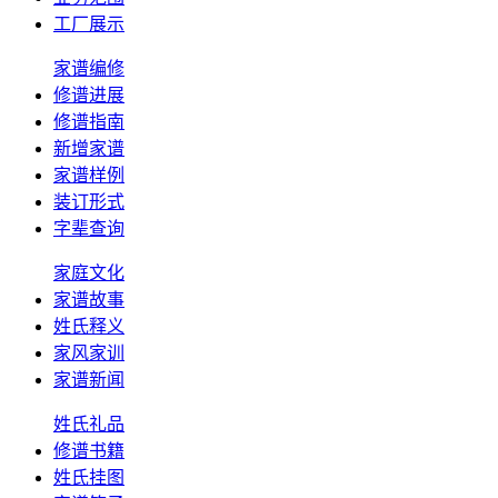
工厂展示
家谱编修
修谱进展
修谱指南
新增家谱
家谱样例
装订形式
字辈查询
家庭文化
家谱故事
姓氏释义
家风家训
家谱新闻
姓氏礼品
修谱书籍
姓氏挂图