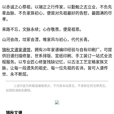
以赤诚之心祭祖，以端正之行传家，以勤勉之志立业，不负先
辈血脉、不负家族初心，便是对先祖最好的告慰，最圆满的尽
孝。
来路不忘，文脉永续；心存敬畏，便是祖恩。
山河会改，坟冢会湮，唯家风与初心，代代长青。
锦秋文谱家谱馆
，拥有20年家谱编印经验与自有印刷厂，可提
供旧谱扫描修复、世系排版、宣纸印刷、手工装订一站式全流
程服务。以专业匠心修复残缺记忆，以古法工艺定格家族文
脉，让每一段遗失的祖史、每一位先祖的名讳，皆可入谱传
世、永不断层。
上述内容为转载或编者观点，不代表本站意见，不承担任何法律责任。
如侵权请联系删除。
锦秋文谱