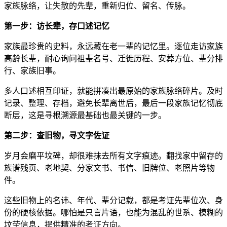
家族脉络，让失散的先辈，重新归位、留名、传脉。
第一步：访长辈，存口述记忆
家族最珍贵的史料，永远藏在老一辈的记忆里。逐位走访家族
高龄长辈，耐心询问祖辈名号、迁徙历程、安葬方位、辈分排
行、家族旧事。
多人口述相互印证，就能拼凑出最原始的家族脉络碎片。及时
记录、整理、存档，避免长辈离世后，最后一段家族记忆彻底
断层，这是寻根溯源最基础也最关键的一步。
第二步：查旧物，寻文字佐证
岁月会磨平坟碑，却很难抹去所有文字痕迹。翻找家中留存的
族谱残页、老地契、分家文书、书信、旧牌位、老照片等物
件。
这些旧物上的名讳、年代、辈分记载，都是考证先辈位次、身
份的硬核依据。哪怕是只言片语，也能为混乱的世系、模糊的
坟茔信息，提供精准的考证方向。