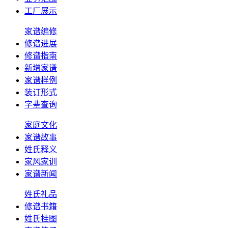
工厂展示
家谱编修
修谱进展
修谱指南
新增家谱
家谱样例
装订形式
字辈查询
家庭文化
家谱故事
姓氏释义
家风家训
家谱新闻
姓氏礼品
修谱书籍
姓氏挂图