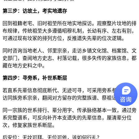
第三步：访故土，考实地遗存
回到祖籍老宅、旧时祖茔所在地实地探访。观察整片坟地的排
布规律，传统祖茔大多遵循昭穆礼制，长幼有序、左右有别，
可通过现有坟冢的排列方位，反推遗失先辈的位次逻辑。
同时咨询当地老人、邻里宗亲，走访乡镇文化馆、档案馆、文
史部门，查阅地方史志、村落记载，很多失传的家族信息，都
藏在地方史料之中。
第四步：寻旁系，补世系断层
若直系先辈信息彻底断代、无迹可寻，可采用旁系参照法。寻
访同族旁系宗亲，翻阅对方留存的完整族谱、祭祖记录。
同一宗族的世系排行、辈分用字、传承脉络基本一致，通过旁
系完整谱系，可反向补齐本支遗失的先辈信息，厘清辈分位
次，修复家族世系断层。
后安位：无坟可拜、无位可依，该如何行礼？