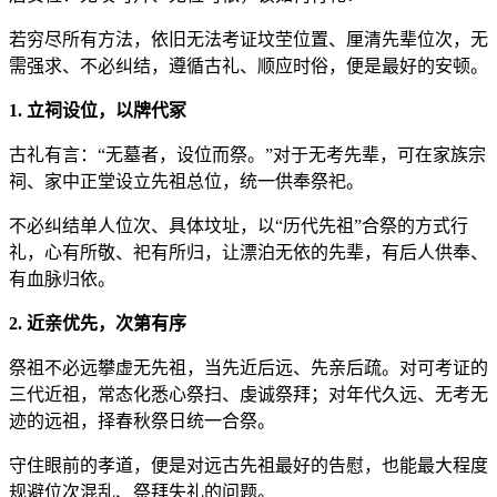
若穷尽所有方法，依旧无法考证坟茔位置、厘清先辈位次，无
需强求、不必纠结，遵循古礼、顺应时俗，便是最好的安顿。
1. 立祠设位，以牌代冢
古礼有言：“无墓者，设位而祭。”对于无考先辈，可在家族宗
祠、家中正堂设立先祖总位，统一供奉祭祀。
不必纠结单人位次、具体坟址，以“历代先祖”合祭的方式行
礼，心有所敬、祀有所归，让漂泊无依的先辈，有后人供奉、
有血脉归依。
2. 近亲优先，次第有序
祭祖不必远攀虚无先祖，当先近后远、先亲后疏。对可考证的
三代近祖，常态化悉心祭扫、虔诚祭拜；对年代久远、无考无
迹的远祖，择春秋祭日统一合祭。
守住眼前的孝道，便是对远古先祖最好的告慰，也能最大程度
规避位次混乱、祭拜失礼的问题。