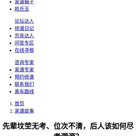
家谱箱子
姓氏玉
论坛达人
修谱日记
宗亲达人
问答专区
在线寻根
咨询专家
家谱专家
预约修谱
联系我们
乘车路线
首页
家谱故事
先辈坟茔无考、位次不清，后人该如何尽