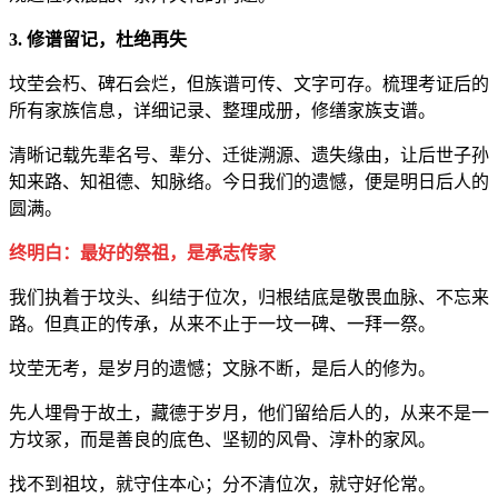
3. 修谱留记，杜绝再失
坟茔会朽、碑石会烂，但族谱可传、文字可存。梳理考证后的
所有家族信息，详细记录、整理成册，修缮家族支谱。
清晰记载先辈名号、辈分、迁徙溯源、遗失缘由，让后世子孙
知来路、知祖德、知脉络。今日我们的遗憾，便是明日后人的
圆满。
终明白：最好的祭祖，是承志传家
我们执着于坟头、纠结于位次，归根结底是敬畏血脉、不忘来
路。但真正的传承，从来不止于一坟一碑、一拜一祭。
坟茔无考，是岁月的遗憾；文脉不断，是后人的修为。
先人埋骨于故土，藏德于岁月，他们留给后人的，从来不是一
方坟冢，而是善良的底色、坚韧的风骨、淳朴的家风。
找不到祖坟，就守住本心；分不清位次，就守好伦常。