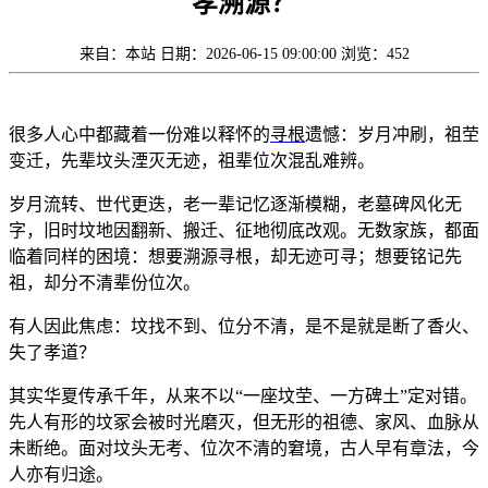
孝溯源？
来自：本站
日期：2026-06-15 09:00:00
浏览：452
很多人心中都藏着一份难以释怀的
寻根
遗憾：岁月冲刷，祖茔
变迁，先辈坟头湮灭无迹，祖辈位次混乱难辨。
岁月流转、世代更迭，老一辈记忆逐渐模糊，老墓碑风化无
字，旧时坟地因翻新、搬迁、征地彻底改观。无数家族，都面
临着同样的困境：想要溯源寻根，却无迹可寻；想要铭记先
祖，却分不清辈份位次。
有人因此焦虑：坟找不到、位分不清，是不是就是断了香火、
失了孝道？
其实华夏传承千年，从来不以“一座坟茔、一方碑土”定对错。
先人有形的坟冢会被时光磨灭，但无形的祖德、家风、血脉从
未断绝。面对坟头无考、位次不清的窘境，古人早有章法，今
人亦有归途。