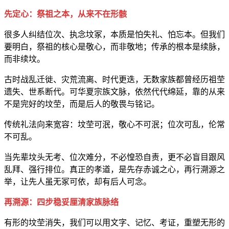
先定心：祭祖之本，从来不在形骸
很多人纠结位次、执念坟冢，本质是怕失礼、怕忘本。但我们
要明白，祭祖的核心是敬心，而非敬地；传承的根本是续脉，
而非续坟。
古时战乱迁徙、灾荒流离、时代更迭，无数家族都曾经历祖茔
遗失、世系断代。可华夏宗族文脉，依然代代绵延，靠的从来
不是完好的坟茔，而是后人的敬畏与铭记。
传统礼法向来宽容：坟茔可泯，敬心不可泯；位次可乱，伦常
不可乱。
当先辈坟头无考、位次难分，不必惶恐自责，更不必盲目跟风
乱拜、强行排位。真正的孝道，是先存赤诚之心，再行溯源之
举，让先人虽无冢可依，却有后人可念。
再溯源：四步稳妥厘清家族脉络
有形的坟茔消失，我们可以用文字、记忆、考证，重塑无形的