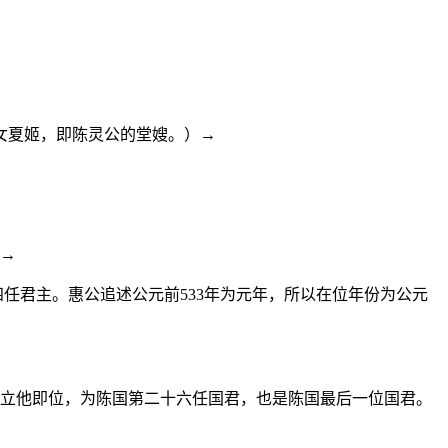
女夏姬，即陈灵公的堂嫂。）→
）→
四任君主。惠公追述公元前533年为元年，所以在位年份为公元
同拥立他即位，为陈国第二十六任国君，也是陈国最后一位国君。