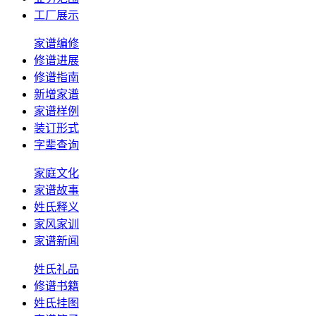
工厂展示
家谱编修
修谱进展
修谱指南
新增家谱
家谱样例
装订形式
字辈查询
家庭文化
家谱故事
姓氏释义
家风家训
家谱新闻
姓氏礼品
修谱书籍
姓氏挂图