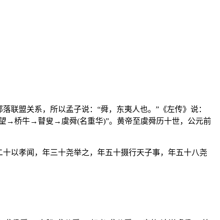
落联盟关系，所以孟子说：“舜，东夷人也。”《左传》说：
望→桥牛→瞽叟→虞舜(名重华)”。黄帝至虞舜历十世，公元前
二十以孝闻，年三十尧举之，年五十摄行天子事，年五十八尧
。