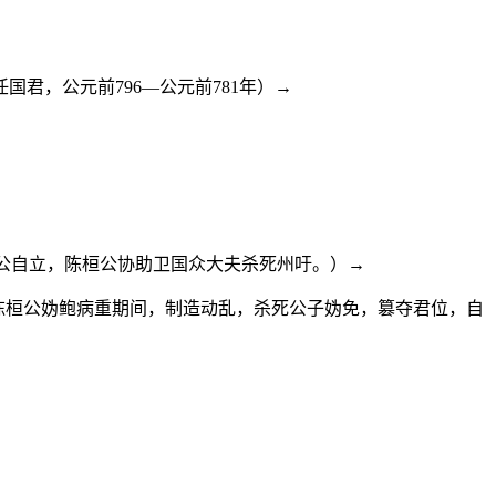
君，公元前796—公元前781年）→
卫桓公自立，陈桓公协助卫国众大夫杀死州吁。）→
兄长陈桓公妫鲍病重期间，制造动乱，杀死公子妫免，篡夺君位，自