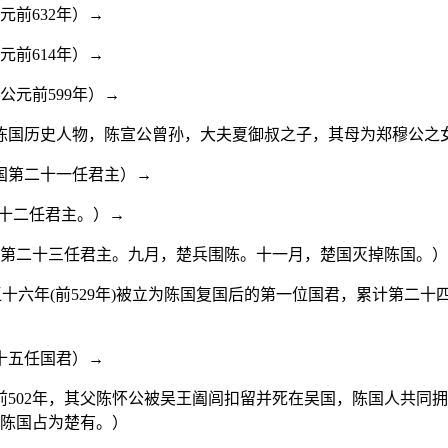
元前632年）→
元前614年）→
公元前599年）→
陈国历史人物，陈宣公曾孙，大夫夏御叔之子，其母为郑穆公之
陈国第二十一任君主）→
二十二任君主。）→
国第二十三任君主。九月，楚兵围陈。十一月，楚国灭掉陈国。
十六年(前529年)被立为陈国复国后的第一位国君，累计第二十
二十五任国君）→
年前502年，其父陈怀公被吴王阖闾扣留并死在吴国，陈国人共
掉陈国占为楚有。）