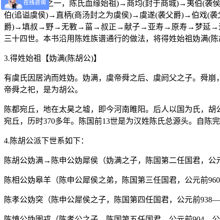
虞舜(为五帝之一，陈氏血缘始祖)→商均(封于商城)→夷伯(袭侯爵
伯(追谥虞侯)→直柄(商汤封之为虞侯)→虞遂(袭父爵)→伯戏(袭父
爵)→填叔→野→无斁→菑→叔正→献子→亚寿→原寿→梦延→遏父(
三十四世。本书沿用陈姓族谱通行的做法，将得姓始祖妫满(陈
3.得姓始祖【妫满(陈胡公)】
有虞氏因居汭而姓妫。妫满，虞帝舜之后、虞阏父之子。舜崩
帝舜之祀，是为胡公。
陈都宛丘，地在太昊之墟，即今河南睢阳。后人以国为氏，胡公满
宛丘，历时370多年。陈国前13世是为汉姓陈氏总源头。自陈
4.陈胡公派下世系如下：
陈胡公妫满→陈申公妫犀侯（妫满之子，陈国第二任国君，公元前
陈相公妫皋羊（陈申公犀侯之弟，陈国第三任国君，公元前960
陈孝公妫突（陈申公犀侯之子，陈国第四任国君，公元前938—
陈慎公妫圉戎（陈孝公之子，陈国第五任国君，公元前904—公