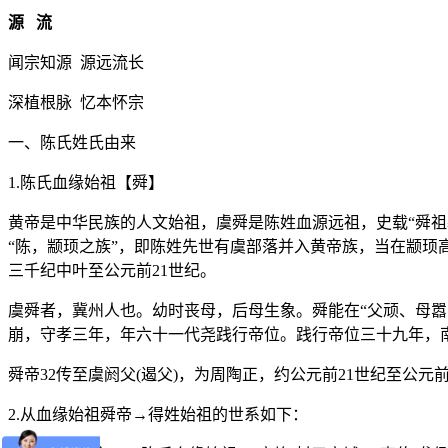
源 流
闻宗知源 源远流长
深植根脉 忆本怀宗
一、陈氏姓氏由来
1.陈氏血缘始祖【舜】
黄帝是中华民族的人文始祖，虞舜是陈姓血源远祖，史载“舜祖
“陈，颛顼之族”，即陈姓先世有虞部落并入黄帝族，当在颛顼
三千纪中叶至公元前21世纪。
虞舜者，冀州人也。幼时丧母，后母生象。舜能在“父顽、母
崩，守孝三年，年六十一代尧践行帝位。践行帝位三十九年，南
舜帝32传至虞阏父(遏父)，为周陶正，约公元前21世纪至公元
2.从血缘始祖舜帝→得姓始祖的世系如下：