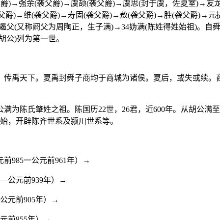
)→强余(袭父爵)→虞颉(袭父爵)→虞思(封于虞，佐夏室)→友龙
爵)→维(袭父爵)→寿固(袭父爵)→敖(袭父爵)→胜(袭父爵)→元捷
又称阏父为周陶正，生子满)→34妫满(陈姓得姓始祖)。自舜帝诞
胡公)列为第一世。
，传禹天下。夏禹封舜子商均于商城为诸侯。夏后，或失或续。
为陈氏肇姓之祖。陈国历22世，26君，近600年。从胡公满至厉
完始，开辟陈齐世系及颍川世系等。
985一公元前961年）→
—公元前939年）→
公元前905年）→
元前855年）→