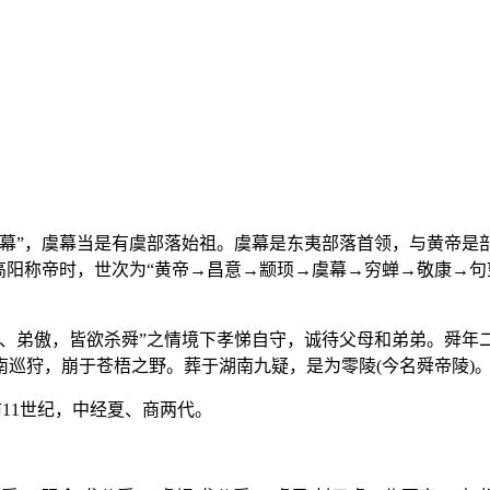
幕”，虞幕当是有虞部落始祖。虞幕是东夷部落首领，与黄帝是部
高阳称帝时，世次为“黄帝→昌意→颛顼→虞幕→穷蝉→敬康→句
嚣、弟傲，皆欲杀舜”之情境下孝悌自守，诚待父母和弟弟。舜年
巡狩，崩于苍梧之野。葬于湖南九疑，是为零陵(今名舜帝陵)
前11世纪，中经夏、商两代。