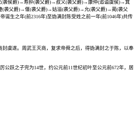
(袭侯爵)→寿肸(袭父爵)→叔义(袭父爵)→康仲(追谥虞侯)→箕
(袭父爵)→偃(袭父爵)→姑溢(袭父爵)→允(袭父爵)→蔺(袭父
生之年(前2316年)至妫满封陈受姓之前一年(前1046年)共传
商封虞遂。周武王灭商，复求帝舜之后，得妫满封之于陈，以奉
公跃之子完为14世，约公元前11世纪初叶至公元前672年，居