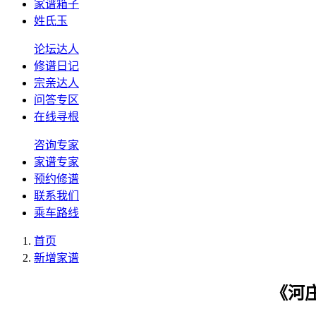
家谱箱子
姓氏玉
论坛达人
修谱日记
宗亲达人
问答专区
在线寻根
咨询专家
家谱专家
预约修谱
联系我们
乘车路线
首页
新增家谱
《河