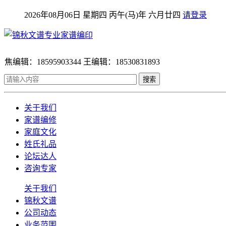
2026年08月06日 星期四 丙午(马)年 六月廿四
请登录
焦编辑：18595903344 王编辑：18530831893
搜索
关于我们
家谱编修
家庭文化
姓氏礼品
论坛达人
咨询专家
关于我们
锦秋文谱
公司动态
业务范围