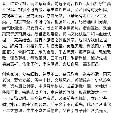
者，继立少祖，而续写新谱。前远不清，仅以﹃历代祖宗﹄高
奉纪念。祖宗不可冒接，尊重珠连世系。至若间有时势所驱，
灾祸卒亡者，虽或无嗣，亦当纪念。（谱记有走亡、少亡之
类。）祖宗神圣，不可侮慢，祖脉如龙脉，尽管隔山川河海，
而气脉连通，只要真切，既会如济水穿黄河，潜而复出，泉涌
趵突于济南府地。故当史观唯物，将﹃文化认祖﹄和﹃血缘认
祖﹄，完美结合。没有入族谱之列祖列宗，也同为我们之祖
先。辞祭曰：列祖列宗，功德无量。灵缊天地，泽及四方。衰
盛复兴，骨脉气正，承先启后，千古流芳。每年祭祖，敦诚敦
敬、谨备尊礼，恭敬圣灵，三叩九拜，敬请尚飨，诚祈先祖，
德启慧祥，佑化子孙，率性明道，含弘自强，福寿恒昌。
创修家谱，复杂细致，包罗不二，杂混取真，迩夷不遗。因无
老谱，蒙索立新，俗掩尘封，文脉风连，郭虢缘古，史轨迹名
留，远亲周公封赐，中运晋地徙从，或谓洪武年间，大槐树下
移民至此，宗脉族以迴流，本在虢郭气脉。故远据潜然于世，
不可妄猜冒附。而今新立家谱，必鉴前失而规矩，立以字辈，
循字排序，同辈字同名异。后辈名字不可重先，此乃合从造化
不二之慧理，生生不息之道德也。又在引导子孙：含弘光大，