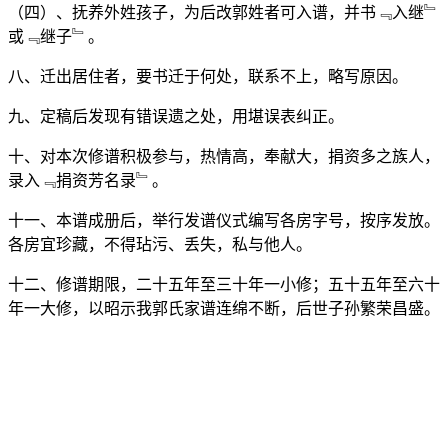
（四）、抚养外姓孩子，为后改郭姓者可入谱，并书﹃入继﹄
或﹃继子﹄。
八、迁出居住者，要书迁于何处，联系不上，略写原因。
九、定稿后发现有错误遗之处，用堪误表纠正。
十、对本次修谱积极参与，热情高，奉献大，捐资多之族人，
录入﹃捐资芳名录﹄。
十一、本谱成册后，举行发谱仪式编写各房字号，按序发放。
各房宜珍藏，不得玷污、丢失，私与他人。
十二、修谱期限，二十五年至三十年一小修；五十五年至六十
年一大修，以昭示我郭氏家谱连绵不断，后世子孙繁荣昌盛。