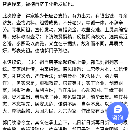
智启後来，福德自济于化新发展也。
此次修谱，得家族少长应合支持，有力出力，有钱出钱，寻亲
访友，查找资料。组委成员，不分老少，精诚一体，不辞辛
劳。寻根问祖，宣传发动。筹措资金，攻坚克难。上觅高编指
导，史料政府查寻；下访隐贤撰稿，反复阅商校文，遍集远近
名谱，参照汲以高雅，义立在于据实，故和而不同，异质共
妍，彰表先祖。德荫郭门子孙也。
本谱续记，（少）祖自唐字辈起续纪上奉，郭氏列祖列宗一
统。其家风世传，由来绵远。德风所旨：﹃忠孝为本，仁信传
家；礼智义勇，严教合法；勤劳俭朴（包含体力、脑力劳
作），务实求是；重视教育，培育英才；实干兴业，创造财
富；回报社会，益利百姓；旨在发展，心系家国。﹄缘于祖
德，贤才辈出，看后来子孙，亦见微知著，韶华云集。望其共
志，不忘祖先，居安思危，谦谦不居，自强不息。以为含宏光
大，厚德载物，为国为民，为宗为家，作出应有贡献。
郭门续谱今立，其义在承上启下，﹃日新日新再日新﹄方为根
本宗旨。故缘远随化，势在进取，郭门子孙，当深察明辨，勿