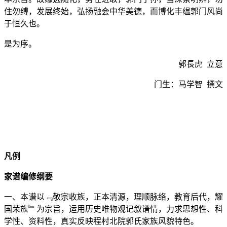
住勿缚，发展终始，弘扬融会中华美德，而博化丰缊郭门风尚
于恒久也。
是为序。
郭長虎 立意
门生：马学智 撰文
凡例
家谱编修纲要
一、本谱以﹃敬宗收族，正本清源，理顺脉络，教育后代，耀
国荣族﹄为宗旨，运用历史唯物观记叙谱情，力求思想性、科
学性、资料性，真实反映程村北院郭氏家族风貌特色。