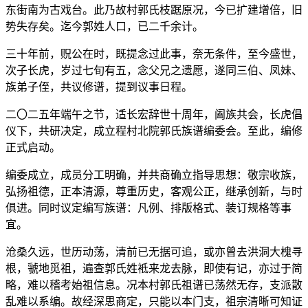
东街南为古戏台。此乃故村郭氏枝踞原况，今已扩建增倍，旧
势失存矣。迄今郭姓人口，已二千余计。
三十年前，贶公在时，既提念过此事，奈无条件，至今盛世，
次子长虎，岁过七旬有五，念父兄之遗愿，遂同三伯、凤妹、
族弟子侄，共议修谱，提到议事日程。
二〇二五年端午之节，适长宏辞世十周年，阖族共会，长虎倡
仪下，共研决定，成立程村北院郭氏族谱编委会。至此，编修
正式启动。
编委成立，成员分工明确，并共商确立指导思想：敬宗收族，
弘扬祖德，正本清源，尊重历史，客观公正，继承创新，与时
俱进。同时议定编写族谱：凡例、排版格式、装订规格等事
宜。
沧桑久远，世历动荡，清前已无据可追，或亦曾去洪洞大槐寻
根，虢地觅祖，遍查郭氏姓袛来龙去脉，即使有记，亦过于简
略，难以稽考始祖信息。况本村郭氏祖谱已荡然无存，支派散
乱难以系编。故经深思商定，只能以本门支，祖宗清晰可知证