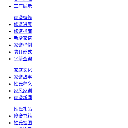
工厂展示
家谱编修
修谱进展
修谱指南
新增家谱
家谱样例
装订形式
字辈查询
家庭文化
家谱故事
姓氏释义
家风家训
家谱新闻
姓氏礼品
修谱书籍
姓氏挂图