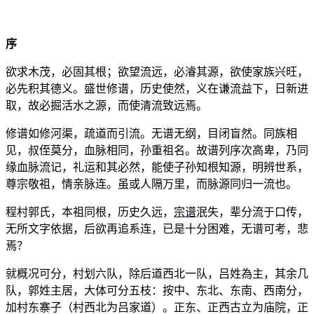
序
欲求木茂，必固其根；欲望流远，必濬其源，欲使家族兴旺，
必先积其德义。盛世修谱，历史使然，义在谦流益下，日新进
取，故必掘活水之源，而使清流致远焉。
修谱如修河渠，疏道而引流。无谱无纲，目闭盲然。同族相
见，叔侄莫分，血脉相同，孙重祖名。故谱列序次高卑，乃同
缘血脉流记，礼运和其必然，能使子孙知根知源，明辨世系，
尊宗敬祖，情亲脉连。虽或人隔万里，而脉源同归一流也。
程村郭氏，本祖同根，历史久远，
宗谱
泯失，辈分流于口传，
无所文字依据，后欲再追系连，已是十分困难，无谱可考，悲
焉？
就概况可分，村划六队，除后道西北一队，吕姓為主，其余几
队，郭姓主居，大体可分五枝：按中、东北、东南、西南分，
加村东寨子（村西北为吕家道）。正东、正西古立为庙院，正