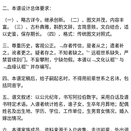
二、本谱设计总体要求：
（一）、略古详今，继承创新。（二）、图文并茂，内容丰
富。（三）、古朴典雅，斟酌文辞，言简意赅，文白结合，适
以史鉴，保存期长。（四）、格式：传统图文对照式。
三、尊重历史，客观公正。﹃存者传信，是者从之；遗者补
之，讹者更之。疑者存之，不知者缺之。﹄远祖世系缺失，严
禁冒续别门。不妄攀附，宁缺勿假。本谱以﹃文化认祖﹄与
﹃血缘认祖﹄并存编写。
四、本谱定稿后，给子嗣起名时，不得用前辈世系之名讳，包
括同音字。
五、谱文叙述：以公元纪年，书写阿拉伯数字。采用白话及谱
书特定术语。入谱者统计姓名，谁子女，生卒年月葬地；配偶
姓名及出生地、学历、学位、工作单位，生男育女情况，婚入
嫁出情况。
六、本谱家族成员，资料来源于入户收集，走访前辈，外出调