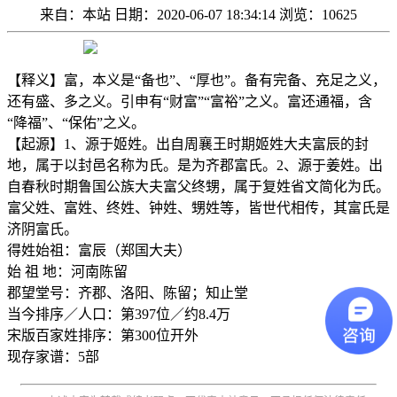
来自：本站
日期：2020-06-07 18:34:14
浏览：10625
【释义】富，本义是“备也”、“厚也”。备有完备、充足之义，
还有盛、多之义。引申有“财富”“富裕”之义。富还通福，含
“降福”、“保佑”之义。
【起源】1、源于姬姓。出自周襄王时期姬姓大夫富辰的封
地，属于以封邑名称为氏。是为齐郡富氏。2、源于姜姓。出
自春秋时期鲁国公族大夫富父终甥，属于复姓省文简化为氏。
富父姓、富姓、终姓、钟姓、甥姓等，皆世代相传，其富氏是
济阴富氏。
得姓始祖：富辰（郑国大夫）
始 祖 地：河南陈留
郡望堂号：齐郡、洛阳、陈留；知止堂
当今排序／人口：第397位／约8.4万
宋版百家姓排序：第300位开外
现存家谱：5部