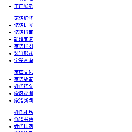
工厂展示
家谱编修
修谱进展
修谱指南
新增家谱
家谱样例
装订形式
字辈查询
家庭文化
家谱故事
姓氏释义
家风家训
家谱新闻
姓氏礼品
修谱书籍
姓氏挂图