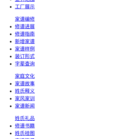
工厂展示
家谱编修
修谱进展
修谱指南
新增家谱
家谱样例
装订形式
字辈查询
家庭文化
家谱故事
姓氏释义
家风家训
家谱新闻
姓氏礼品
修谱书籍
姓氏挂图