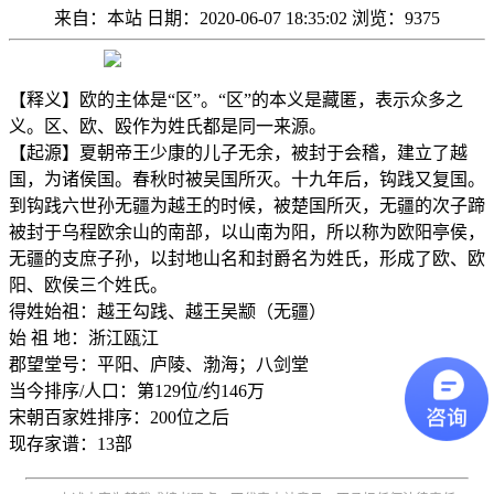
来自：本站
日期：2020-06-07 18:35:02
浏览：9375
【释义】欧的主体是“区”。“区”的本义是藏匿，表示众多之
义。区、欧、殴作为姓氏都是同一来源。
【起源】夏朝帝王少康的儿子无余，被封于会稽，建立了越
国，为诸侯国。春秋时被吴国所灭。十九年后，钩践又复国。
到钩践六世孙无疆为越王的时候，被楚国所灭，无疆的次子蹄
被封于乌程欧余山的南部，以山南为阳，所以称为欧阳亭侯，
无疆的支庶子孙，以封地山名和封爵名为姓氏，形成了欧、欧
阳、欧侯三个姓氏。
得姓始祖：越王勾践、越王吴颛（无疆）
始 祖 地：浙江瓯江
郡望堂号：平阳、庐陵、渤海；八剑堂
当今排序/人口：第129位/约146万
宋朝百家姓排序：200位之后
现存家谱：13部