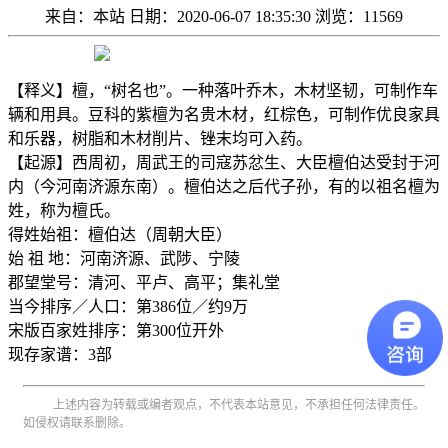
来自：本站
日期：2020-06-07 18:35:30
浏览：11569
【释义】檀，“树名也”。一种落叶乔木，木材坚韧，可制作车
辆和用具。豆科的紫檀为名贵木材，红棕色，可制作优良家具
和乐器，树脂和木材削片、锉末均可入药。
【起源】西周初，周武王的司寇苏忿生、大臣檀伯达受封于河
内（今河南济源东南）。檀伯达之后代子孙，有的以祖名檀为
姓，称为檀氏。
得姓始祖：檀伯达（周朝大臣）
始 祖 地：河南济源、武陟、宁陵
郡望堂号：清河、平卢、高平；集礼堂
当今排序／人口：第386位／约9万
宋版百家姓排序：第300位开外
现存家谱：3部
上述内容为转载或编者观点，不代表本站意见，不承担任何法律责任。
如侵权请联系删除。