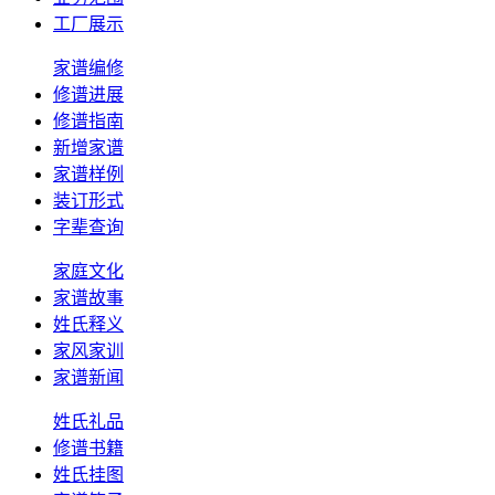
工厂展示
家谱编修
修谱进展
修谱指南
新增家谱
家谱样例
装订形式
字辈查询
家庭文化
家谱故事
姓氏释义
家风家训
家谱新闻
姓氏礼品
修谱书籍
姓氏挂图