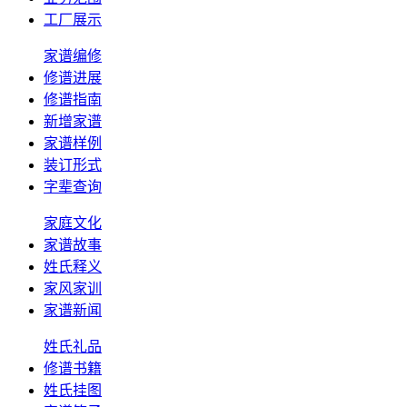
工厂展示
家谱编修
修谱进展
修谱指南
新增家谱
家谱样例
装订形式
字辈查询
家庭文化
家谱故事
姓氏释义
家风家训
家谱新闻
姓氏礼品
修谱书籍
姓氏挂图