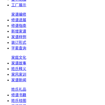
工厂展示
家谱编修
修谱进展
修谱指南
新增家谱
家谱样例
装订形式
字辈查询
家庭文化
家谱故事
姓氏释义
家风家训
家谱新闻
姓氏礼品
修谱书籍
姓氏挂图