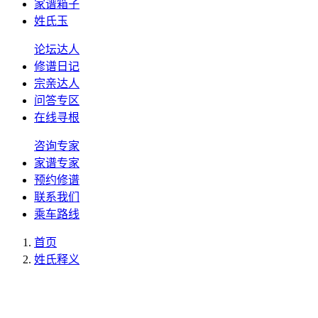
家谱箱子
姓氏玉
论坛达人
修谱日记
宗亲达人
问答专区
在线寻根
咨询专家
家谱专家
预约修谱
联系我们
乘车路线
首页
姓氏释义