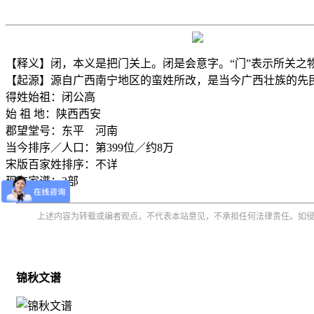
【释义】闭，本义是把门关上。闭是会意字。“门”表示所关之物
【起源】源自广西南宁地区的蛮姓所改，是当今广西壮族的先
得姓始祖：闭公高
始 祖 地：陕西西安
郡望堂号：东平 河南
当今排序／人口：第399位／约8万
宋版百家姓排序：不详
现存家谱：3部
上述内容为转载或编者观点，不代表本站意见，不承担任何法律责任。如
锦秋文谱