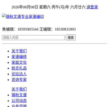
2026年08月08日 星期六 丙午(马)年 六月廿六
请登录
焦编辑：18595903344 王编辑：18530831893
搜索
关于我们
家谱编修
家庭文化
姓氏礼品
论坛达人
咨询专家
关于我们
锦秋文谱
公司动态
业务范围