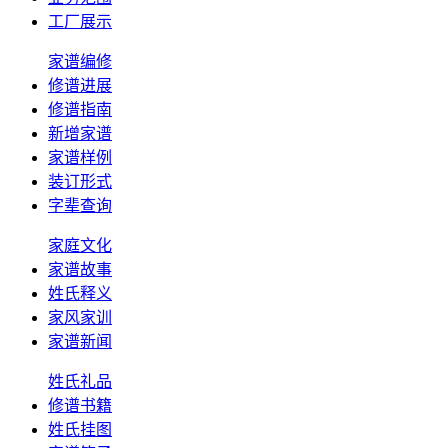
工厂展示
家谱编修
修谱进展
修谱指南
新增家谱
家谱样例
装订形式
字辈查询
家庭文化
家谱故事
姓氏释义
家风家训
家谱新闻
姓氏礼品
修谱书籍
姓氏挂图