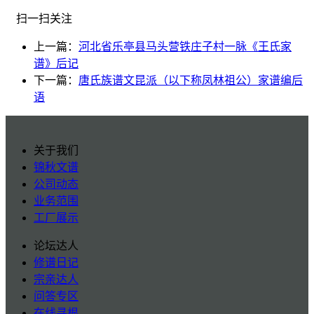
扫一扫关注
上一篇：
河北省乐亭县马头营铁庄子村一脉《王氏家
谱》后记
下一篇：
唐氏族谱文昆派（以下称凤林祖公）家谱编后
语
关于我们
锦秋文谱
公司动态
业务范围
工厂展示
论坛达人
修谱日记
宗亲达人
问答专区
在线寻根