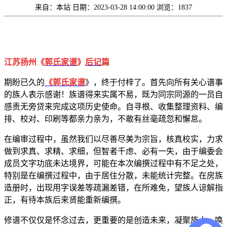
来自：本站
日期：2023-03-28 14:00:00
浏览：1837
江苏扬州《
郭氏家谱
》
后记
篇
期盼已久的
《郭氏家谱
》，终于付梓了。首先向所有关心谱事
的族人表示感谢！族谱得来实属不易，既为同宗同源的一员自
感责无旁贷来完成这项历史使命。自寻根、收集整理资料、编
排、校对、印刷等都亲力亲为，不敢有丝毫疏忽和懈怠。
在编审过程中，虽然我们以尽善尽美为宗旨，核真校实，力求
做到求真、求精、求细，但智者千虑、必有一失，由于编委会
成员文字功底未达境界，可能在本次编撰过程中有不足之处，
特别是在编撰过程中，由于居住分散，未能统计完整。在房族
造册时，出现用字误差等疏漏差错，在所难免，望族人谅解指
正，有待本族后来贤能重新编撰。
修谱不仅仅是怀念过去，更重要的是创造未来，凝聚族人，唤