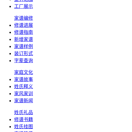
工厂展示
家谱编修
修谱进展
修谱指南
新增家谱
家谱样例
装订形式
字辈查询
家庭文化
家谱故事
姓氏释义
家风家训
家谱新闻
姓氏礼品
修谱书籍
姓氏挂图