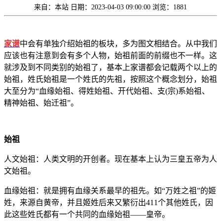
来自：本站
日期：2023-04-03 09:00:00
浏览：1881
家谱
中会有单独介绍始祖的板块，多为图文相结合。从中我们
应该也有注意到会有多个人物，始祖前面的前缀也不一样。这
就涉及到不同类别的始祖了，基本上家谱都会记载两个以上的
始祖，姓氏始祖是一个姓氏的先祖，按照这个概念划分，始祖
大至分为“血缘始祖、得姓始祖、开代始祖、支(宗)系始祖、
精神始祖、始迁祖”。
始祖
人文始祖：人类文明的开创者。现在基本上认为三皇五帝为人
文始祖。
血缘始祖：就是拥有血缘关系最早的祖先。如“万姓之祖”的姬
姓，来源自黄帝，并且姬姓后来又繁衍出411个其他姓氏，因
此这些姓氏都有一个共同的血缘始祖——皇帝。