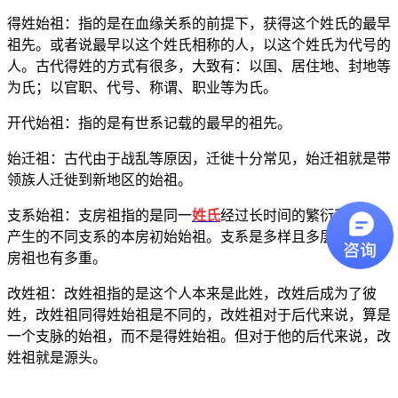
得姓始祖：指的是在血缘关系的前提下，获得这个姓氏的最早
祖先。或者说最早以这个姓氏相称的人，以这个姓氏为代号的
人。古代得姓的方式有很多，大致有：以国、居住地、封地等
为氏；以官职、代号、称谓、职业等为氏。
开代始祖：指的是有世系记载的最早的祖先。
始迁祖：古代由于战乱等原因，迁徙十分常见，始迁祖就是带
领族人迁徙到新地区的始祖。
支系始祖：支房祖指的是同一
姓氏
经过长时间的繁衍和发展，
产生的不同支系的本房初始始祖。支系是多样且多层次地，支
房祖也有多重。
改姓祖：改姓祖指的是这个人本来是此姓，改姓后成为了彼
姓，改姓祖同得姓始祖是不同的，改姓祖对于后代来说，算是
一个支脉的始祖，而不是得姓始祖。但对于他的后代来说，改
姓祖就是源头。