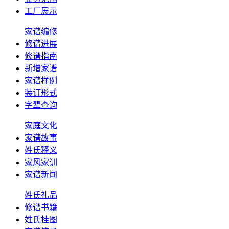
工厂展示
家谱编修
修谱进展
修谱指南
新增家谱
家谱样例
装订形式
字辈查询
家庭文化
家谱故事
姓氏释义
家风家训
家谱新闻
姓氏礼品
修谱书籍
姓氏挂图