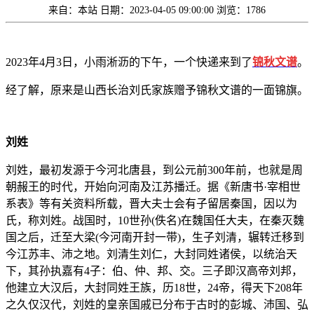
来自：本站
日期：2023-04-05 09:00:00
浏览：1786
2023年4月3日，小雨淅沥的下午，一个快递来到了
锦秋文谱
。
经了解，原来是山西长治刘氏家族赠予锦秋文谱的一面锦旗。
刘姓
刘姓，最初发源于今河北唐县，到公元前300年前，也就是周
朝赧王的时代，开始向河南及江苏播迁。据《新唐书·宰相世
系表》等有关资料所载，晋大夫士会有子留居秦国，因以为
氏，称刘姓。战国时，10世孙(佚名)在魏国任大夫，在秦灭魏
国之后，迁至大梁(今河南开封一带)，生子刘清，辗转迁移到
今江苏丰、沛之地。刘清生刘仁，大封同姓诸侯，以统治天
下，其孙执嘉有4子：伯、仲、邦、交。三子即汉高帝刘邦，
他建立大汉后，大封同姓王族，历18世，24帝，得天下208年
之久仅汉代，刘姓的皇亲国戚已分布于古时的彭城、沛国、弘