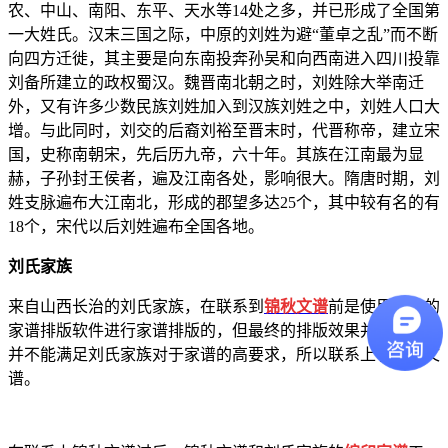
农、中山、南阳、东平、天水等14处之多，并已形成了全国第
一大姓氏。汉末三国之际，中原的刘姓为避“董卓之乱”而不断
向四方迁徙，其主要是向东南投奔孙吴和向西南进入四川投靠
刘备所建立的政权蜀汉。魏晋南北朝之时，刘姓除大举南迁
外，又有许多少数民族刘姓加入到汉族刘姓之中，刘姓人口大
增。与此同时，刘交的后裔刘裕至晋末时，代晋称帝，建立宋
国，史称南朝宋，先后历九帝，六十年。其族在江南最为显
赫，子孙封王侯者，遍及江南各处，影响很大。隋唐时期，刘
姓支脉遍布大江南北，形成的郡望多达25个，其中较有名的有
18个，宋代以后刘姓遍布全国各地。
刘氏家族
来自山西长治的刘氏家族，在联系到
锦秋文谱
前是使用网上的
家谱排版软件进行家谱排版的，但最终的排版效果并不理想，
并不能满足刘氏家族对于家谱的高要求，所以联系上了锦秋文
谱。