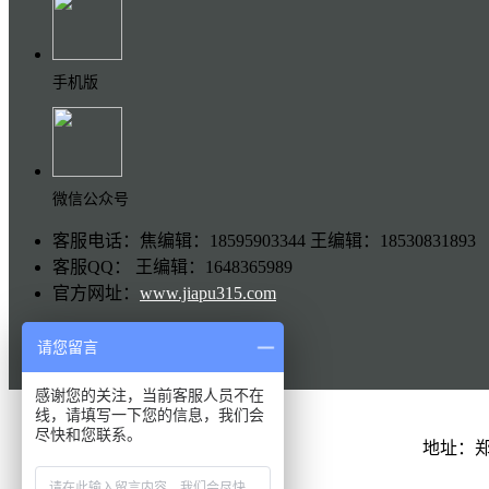
手机版
微信公众号
客服电话：焦编辑：18595903344 王编辑：18530831893
客服QQ： 王编辑：1648365989
官方网址：
www.jiapu315.com
请您留言
感谢您的关注，当前客服人员不在
线，请填写一下您的信息，我们会
尽快和您联系。
地址：