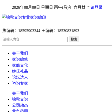
2026年08月09日 星期日 丙午(马)年 六月廿七
请登录
焦编辑：18595903344 王编辑：18530831893
搜索
关于我们
家谱编修
家庭文化
姓氏礼品
论坛达人
咨询专家
关于我们
锦秋文谱
公司动态
业务范围