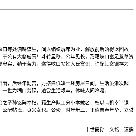
峡口等处佣耕谋生，间以编织炕席为业，解放前后始得返回故
，于公有大悲戚焉！斗转星移，公年见长，乃藉峡口富足芨草资
厚忠实，勤于苦力，遂得峡口帖姓人氏赏识，许配其女银存为
挡雨，后经年勤苦，方搭建低矮土坯房屋三间，生活虽渐次起
，一世为糊口劳碌，遍尝生活艰辛，体味人间冷暖。
公之子孙铭碑奉祀，藉生产队工分小本载名，权以﹃凯幸﹄镌
。公配帖氏，贞义女也。公殁，时年卅三，正值青春年华，立誓
十世裔孙 文铭 谨撰