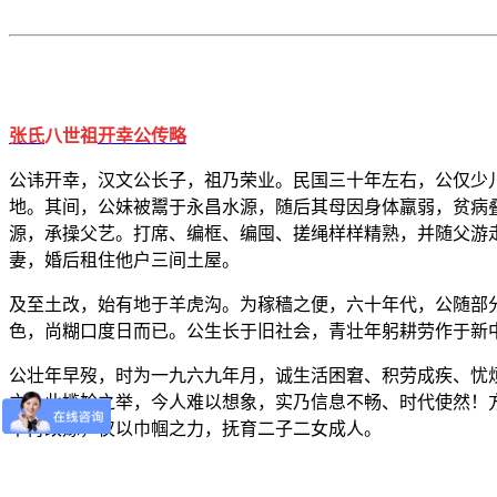
张氏
八世祖
开幸公传略
公讳开幸，汉文公长子，祖乃荣业。民国三十年左右，公仅少
地。其间，公妹被鬻于永昌水源，随后其母因身体羸弱，贫病
源，承操父艺。打席、编框、编囤、搓绳样样精熟，并随父游
妻，婚后租住他户三间土屋。
及至土改，始有地于羊虎沟。为稼穑之便，六十年代，公随部
色，尚糊口度日而已。公生长于旧社会，青壮年躬耕劳作于新
公壮年早歿，时为一九六九年月，诚生活困窘、积劳成疾、忧
之。此尴尬之举，今人难以想象，实乃信息不畅、时代使然！
不再改嫁，仅以巾帼之力，抚育二子二女成人。