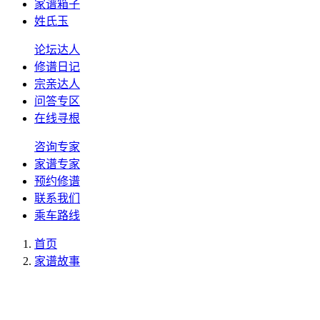
家谱箱子
姓氏玉
论坛达人
修谱日记
宗亲达人
问答专区
在线寻根
咨询专家
家谱专家
预约修谱
联系我们
乘车路线
首页
家谱故事