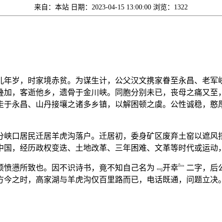
来自：本站
日期：2023-04-15 13:00:00
浏览：1322
儿年岁，时家境赤贫。为谋生计，公父汉文携家眷至永昌、老军
叠加，客逝他乡，遗骨于金川峡。同胞分别未已，丧母之痛又至
走于永昌、山丹接壤之诸多乡镇，以解困顿之虞。公性诚稳，憨
分峡口居民迁居羊虎沟落户。迁居初，委身矿区废弃土窑以遮风
中国，经历政权变迭、土地改革、三年困难、文革等时代或运动
烦愤懑所致也。因不识诗书，竟不知自己名为﹃开幸﹄二字，后
方今之时，高家湖与羊虎沟仅百里路而已，电话既通，问题立决