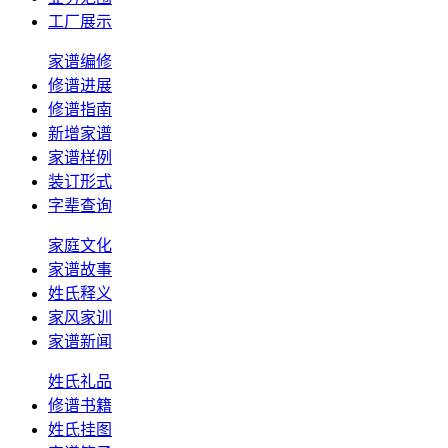
工厂展示
家谱编修
修谱进展
修谱指南
新增家谱
家谱样例
装订形式
字辈查询
家庭文化
家谱故事
姓氏释义
家风家训
家谱新闻
姓氏礼品
修谱书籍
姓氏挂图