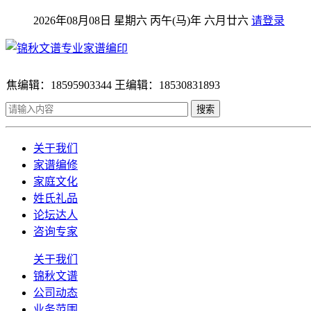
2026年08月08日 星期六 丙午(马)年 六月廿六
请登录
焦编辑：18595903344 王编辑：18530831893
搜索
关于我们
家谱编修
家庭文化
姓氏礼品
论坛达人
咨询专家
关于我们
锦秋文谱
公司动态
业务范围