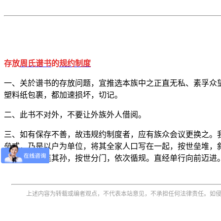
存放
周氏谱书
的
规约制度
一、关於谱书的存放问题，宜推选本族中之正直无私、素孚众
塑料纸包裹，都加速损坏，切记。
二、此书不对外，不要让外族外人借阅。
三、如有保存不善，故违规约制度者，应有族众会议更换之。
垒式，乃是以户为单位，将其全家人口写在一起，按世垒堆，
连其子，子连其孙，按世分门，依次循规。直经单行向前迈进
上述内容为转载或编者观点，不代表本站意见，不承担任何法律责任。如