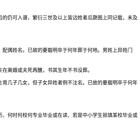
后的仍可入谱，繁衍三世及以上皆边姓者瓜瓞图上同记载，未及
、配偶姓名。已故的要载明卒于何年葬于何地。男姓上异姓门
夫在离婚或夫死再醮，书其生年不书没葬。
生育几子几女，但子女异姓者例不注名。已故的要载明卒于何年
历、何时何校何专业毕业或在读、若是中小学生就填某校毕业或