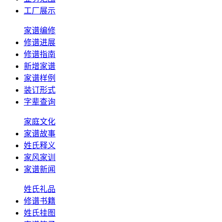
工厂展示
家谱编修
修谱进展
修谱指南
新增家谱
家谱样例
装订形式
字辈查询
家庭文化
家谱故事
姓氏释义
家风家训
家谱新闻
姓氏礼品
修谱书籍
姓氏挂图