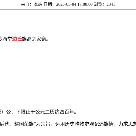
来自：本站
日期：2023-05-04 17:00:00
浏览：2341
陇西堂
边氏
族裔之家谱。
寰）公，下限止于公元二历约四百年。
育后代，耀国荣族”为宗旨，运用历史唯物史观记述族情，力求思