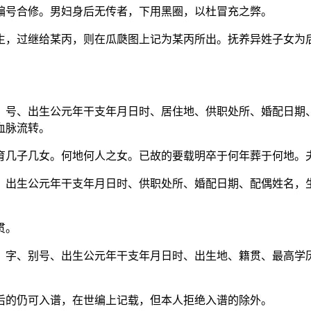
编号合修。男妇身后无传者，下用黑圈，以杜冒充之弊。
生，过继给某丙，则在瓜瓞图上记为某丙所出。抚养异姓子女为
、号、出生公元年干支年月日时、居住地、供职处所、婚配日期
血脉流转。
育几子几女。何地何人之女。已故的要载明卒于何年葬于何地。
、出生公元年干支年月日时、供职处所、婚配日期、配偶姓名，
贯。
、字、别号、出生公元年干支年月日时、出生地、籍贯、最高学
后的仍可入谱，在世编上记载，但本人拒绝入谱的除外。