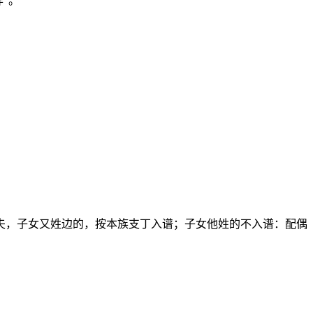
”。
夫，子女又姓边的，按本族支丁入谱；子女他姓的不入谱：配偶