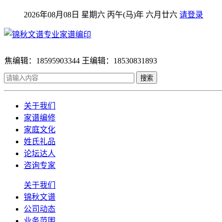
2026年08月08日 星期六 丙午(马)年 六月廿六
请登录
焦编辑：18595903344 王编辑：18530831893
搜索
关于我们
家谱编修
家庭文化
姓氏礼品
论坛达人
咨询专家
关于我们
锦秋文谱
公司动态
业务范围