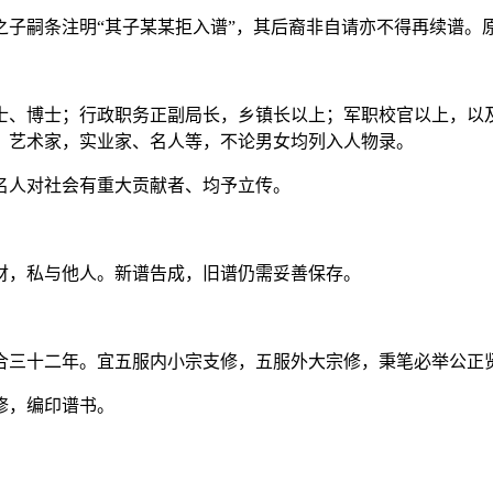
之子嗣条注明“其子某某拒入谱”，其后裔非自请亦不得再续谱。
士、博士；行政职务正副局长，乡镇长以上；军职校官以上，以
、艺术家，实业家、名人等，不论男女均列入人物录。
名人对社会有重大贡献者、均予立传。
财，私与他人。新谱告成，旧谱仍需妥善保存。
合三十二年。宜五服内小宗支修，五服外大宗修，秉笔必举公正
修，编印谱书。