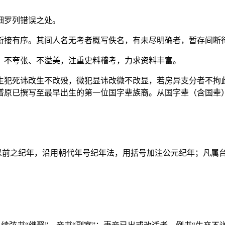
细罗列错误之处。
衔接有序。其间人名无考者概写佚名，有未尽明确者，暂存间断
，不夸张、不溢美，注重史料稽考，力求资料丰富。
生犯死讳改生不改殁，微犯显讳改微不改显，若房异支分者不拘
谱原已撰写至最早出生的第一位国字辈族裔。从国字辈（含国辈
。
以前之纪年，沿用朝代年号纪年法，用括号加注公元纪年；凡属