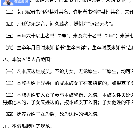
（二）妻书“娶”某姓某名，已故书“配”某姓某名，未婚书“聘”
（三）女已嫁者书“适”某姓某名，许聘者书“字”某姓某名，未
（四）凡迁徙无定音，问久疏者，援例注“远出无考”。
（五）卒年六十以上者书“享寿”，未及六十者书“享年”；未满七
（六）生卒年月日时未知者书“生卒未详”，生卒时辰未知书“吉时
八、本谱入谱人员范围：
（一）凡本族边姓成员，不论男女，无论婚生、非婚生，均可
（二）本族男姓上异姓门的或本族女子在家招赘的，如果其子
（二）本族男姓娶入女子参与本族繁衍，入谱。本族女性夫婿
另嫁他人的，子女又姓边的，按本族支丁入谱；子女他姓的不
（四）抚养异姓子女为后，改为边姓的例入谱。
九、本谱瓜瓞图式规范：