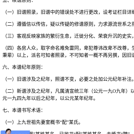
五、续谱原则：
（一）旧谱照录，旧谱中的错误处不进行更改，设考证栏目详
（二）遵循信以传信，疑以传疑的修谱原则，力求源流世系之
（三）客观反映家族的繁衍生息，迁徙分化、荣衰升沉的史实
（四）各房人众，取字命名难免雷同，卑犯尊讳改卑不改尊，
秉辈）以上，派名可知者照录，不可知者一概不再另撰，因旧
六、本谱纪年原则：
（一）旧谱涉及之纪年，照谱不变，必要之处加公元纪年补注
（二）新谱涉及之纪年，凡属清宣统三年（公元一九O九年）
元一九四九年以后之纪年，以公元某年纪年。
七、本谱书写术语：
（一）上九世祖先妻室概书“配”某氏。