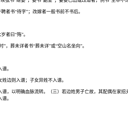
，续弦书“继娶”，妾书“副室”；妻妾已出或改适者，例书“生卒不详
许聘者书“待字”；改嫁者一般书前不书后。
岁者曰“殇”。
”，葬未详者书“葬未详”或“空山名坐向”。
入谱。
女姓边则入谱；子女异姓不入谱。
入谱，以明确血脉流转。（三）若边姓男子亡故，其配偶在家招
入谱。