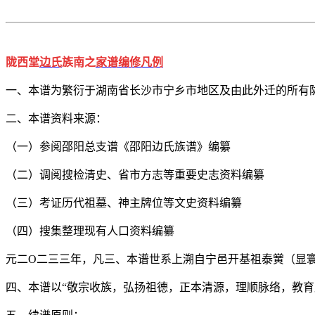
陇西堂
边氏
族南之
家谱编修凡例
一、本谱为繁衍于湖南省长沙市宁乡市地区及由此外迁的所有
二、本谱资料来源：
（一）参阅邵阳总支谱《邵阳边氏族谱》编纂
（二）调阅搜检清史、省市方志等重要史志资料编纂
（三）考证历代祖墓、神主牌位等文史资料编纂
（四）搜集整理现有人口资料编纂
元二O二三三年，凡三、本谱世系上溯自宁邑开基祖泰黉（显
四、本谱以“敬宗收族，弘扬祖德，正本清源，理顺脉络，教