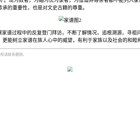
劝 。现为奴者，为娼为优为隶者，为僧道弃辱亲者都不能列入
传承的重要性，也是对文史古籍的尊重。
修撰家谱过程中的反复登门拜访，不断了解情况，追根溯源，寻祖
，更能树立家谱在族人心中的威望，有利于家族以及社会的和睦
侵权请联系删除。