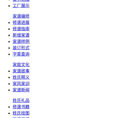
工厂展示
家谱编修
修谱进展
修谱指南
新增家谱
家谱样例
装订形式
字辈查询
家庭文化
家谱故事
姓氏释义
家风家训
家谱新闻
姓氏礼品
修谱书籍
姓氏挂图