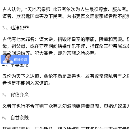
古人认为，“天地君亲师”此五者依次为人生最须尊崇、服从
道者、欺君蠹国虐害及下民者、为书吏舞文连累宗族者都不能
3 、违法犯罪
古代有七大罪名：谋大逆，指毁坏皇室的宗庙，陵墓和宫殿。
母，祖父母，或在守孝期间结婚作乐不睦，指谋杀某些亲属或
属之间通婚等。犯大罪者，即为宗族之所必弃。
4 、不尊五伦
五伦为天下之达道，彝伦不墩是禽兽也。敢有败常渎乱者严之
者也是不能列入家谱的。
5、 背信弃义
义者宜也行不合宜则于众弃之勿滋虺蜴荼毒良裔，舆娼优奴隶
6、 自甘杂贱