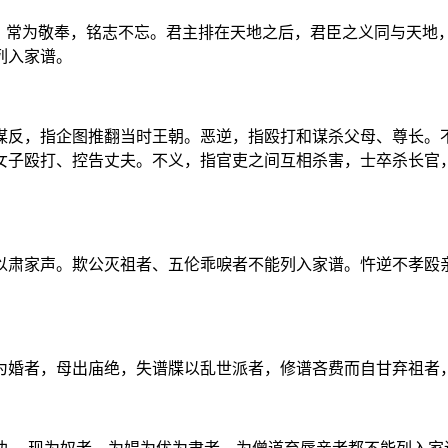
者。常为敬奉，铭志不忘。君主排在天地之后，君臣之义同与天地
列入家谱。
谋反，指企图推翻当时王朝。恶逆，指殴打和谋杀父母、尊长。
女子殴打、控告丈夫。不义，指官吏之间互相杀害，士卒杀长官
以肃家声。欺公灭祖者、五伦乖唳者不能列入家谱。忤逆不孝殴
为婚者，母出庙绝，失谱牒以乱世派者，修谱吝费而自甘弃祖者