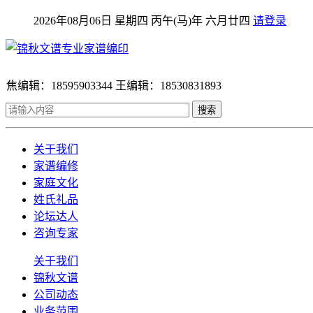
2026年08月06日 星期四 丙午(马)年 六月廿四
请登录
焦编辑：18595903344 王编辑：18530831893
搜索
关于我们
家谱编修
家庭文化
姓氏礼品
论坛达人
咨询专家
关于我们
锦秋文谱
公司动态
业务范围