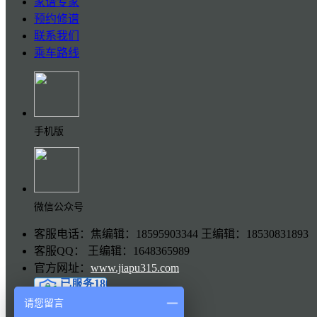
家谱专家
预约修谱
联系我们
乘车路线
手机版
微信公众号
客服电话：焦编辑：18595903344 王编辑：18530831893
客服QQ： 王编辑：1648365989
官方网址：
www.jiapu315.com
请您留言