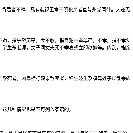
，背君者不祥。凡有藐视王章干明犯义者直与州党同律。大逆无
不道，指杀戮无辜。大不敬，指冒犯帝室尊严。不孝，指不孝父
，学生杀老师，女子闻丈夫死不举哀或立即改嫁等。内乱，指亲
亲致死者，凶暴横行殴亲致死者，奸生妓生及螟异姓子以乱宗族
，这几种情况也是不可列入家谱的。