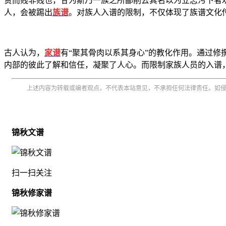
贫而贱非贱也，甘为斯
乃一族之所鄙削去其名以为立志污下者
人，会被踢出
族谱
。对族人入谱的限制，不仅体现了族谱文化
古人认为，
家谱
有“聚其骨肉以系其身心”的教化作用。通过
内部的彼此了解和信任，凝聚了人心。而限制家族人员的入谱
上述内容为转载或编者观点，不代表本站意见，不承担任何法律责任。如
锦秋文谱
扫一扫关注
锦秋修家谱