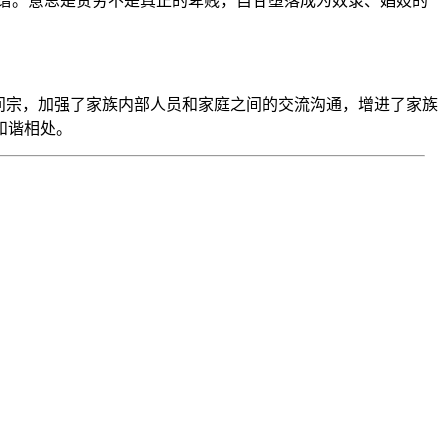
家谱。意思是贫穷不是真正的卑贱，自甘堕落成为奴隶、娼妓的
问宗，加强了家族内部人员和家庭之间的交流沟通，增进了家族
和谐相处。