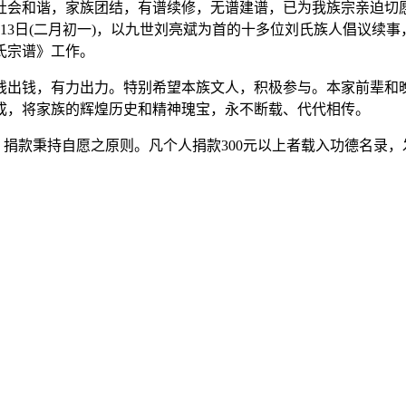
社会和谐，家族团结，有谱续修，无谱建谱，已为我族宗亲迫切
月13日(二月初一)，以九世刘亮斌为首的十多位刘氏族人倡议
氏宗谱》工作。
钱出钱，有力出力。特别希望本族文人，积极参与。本家前辈和
成，将家族的辉煌历史和精神瑰宝，永不断载、代代相传。
。捐款秉持自愿之原则。凡个人捐款300元以上者载入功德名录，