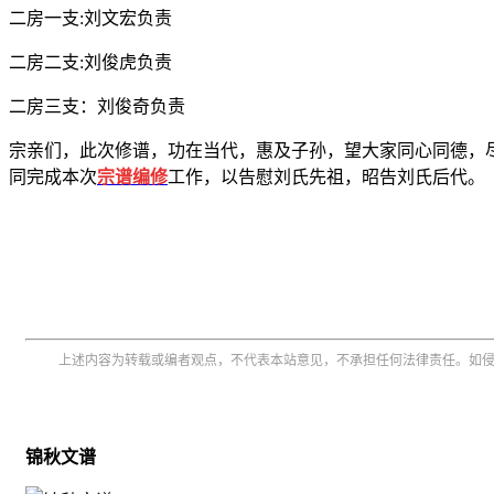
二房一支:刘文宏负责
二房二支:刘俊虎负责
二房三支：刘俊奇负责
宗亲们，此次修谱，功在当代，惠及子孙，望大家同心同德，
同完成本次
宗谱编修
工作，以告慰刘氏先祖，昭告刘氏后代。
上述内容为转载或编者观点，不代表本站意见，不承担任何法律责任。如
锦秋文谱