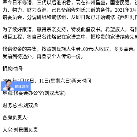
辈今日不修谱，三代以后谁识君，现在神州昌盛，国富民强，
力、物力、财力资源，己具备编修刘氏宗谱的条件。2021年3
谱委员会，分调研组和编修组，从即日起已开始编修《西旺刘
为了续好家谱，赢得宗亲支持，特发此倡议书。希望族人，有
艰巨工程，将自己名讳烙记在家谱之中，把珍贵的家谱续修完
修谱资金的筹集，按照刘氏族人生者100元/人收取，多多益善
受前列待遇外，再登录个人传记一份。
捐款时间:
2021年4月10日，11日(星期六日)两天时间
地点:修委会办公室(刘双虎家)
财务总监:刘双虎
各房负责人:
大房:刘景国负责