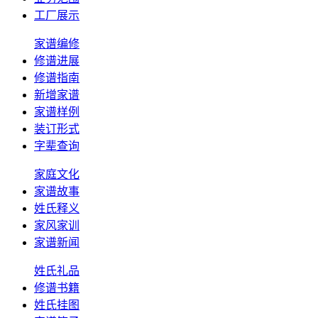
工厂展示
家谱编修
修谱进展
修谱指南
新增家谱
家谱样例
装订形式
字辈查询
家庭文化
家谱故事
姓氏释义
家风家训
家谱新闻
姓氏礼品
修谱书籍
姓氏挂图