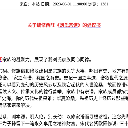
来自：本站
日期：2023-06-01 11:00:00
浏览：1381
关于编修西旺《
刘氏宗谱
》的
倡议书
氏
家族的凝聚力，展现了我刘氏家族同心同德。
宗祠。修族谱和修坟建祠是宗族的头等大事，邦国有史、地方有
修谱。“家之有谱，犹国之有史。史记一国之事迹，谱叙世代之源
还可以看到变幻的历史风云以及跌宕起伏的人世沧桑，故而修谱可
延续人文、传承文化的德行善举。家族中有宗谱，家族成员都按
茫茫史海，你的历代先祖是谁；华夏沧桑，先祖历史上经历过那些
编修家谱来解决。
世系，溯本源，明人伦，别长幼；以修家谱而寻根访祖，追念先
为子孙留下一笔永久享用之精神财富。宋代名贤欧阳修说:“三