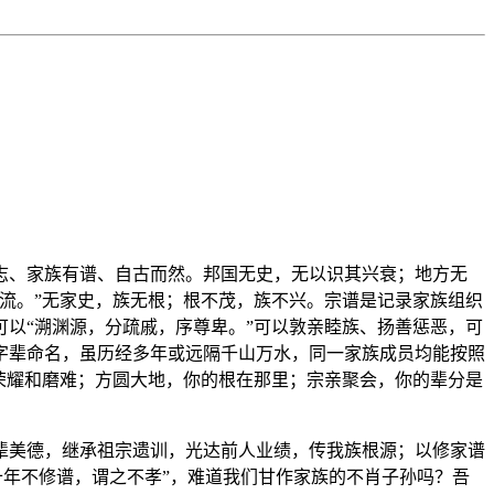
志、家族有谱、自古而然。邦国无史，无以识其兴衰；地方无
流。”无家史，族无根；根不茂，族不兴。宗谱是记录家族组织
以“溯渊源，分疏戚，序尊卑。”可以敦亲睦族、扬善惩恶，可
字辈命名，虽历经多年或远隔千山万水，同一家族成员均能按照
荣耀和磨难；方圆大地，你的根在那里；宗亲聚会，你的辈分是
辈美德，继承祖宗遗训，光达前人业绩，传我族根源；以修家谱
十年不修谱，谓之不孝”，难道我们甘作家族的不肖子孙吗？吾