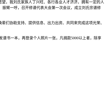
愿望，我刘氏家族人丁兴旺、各行各业人才济济，拥有一定的人
续事，振臂一呼，召开修谱代表大会第一次会议，成立刘氏宗谱修
晚辈们协助支持、提供信息、出力出资、共同来完成这项光荣、
发谱书一本，再登录个人照片一张，凡捐款5000以上者，除享