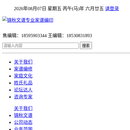
2026年08月07日 星期五 丙午(马)年 六月廿五
请登录
焦编辑：18595903344 王编辑：18530831893
搜索
关于我们
家谱编修
家庭文化
姓氏礼品
论坛达人
咨询专家
关于我们
锦秋文谱
公司动态
业务范围