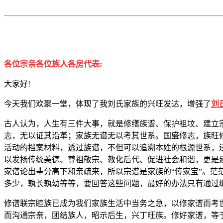
各位宗亲各位族人各房代表:
大家好!
今天我们欢聚一堂，体现了我刘氏家族的兴旺发达，增强了
刘
古人认为，人生有三件大事，就是修缮族谱、保护祖坟、建立
志，无以证其沿革；家族无谱无以考其世系。国盛修志，族旺
活动的档案材料，透过族谱，不但可以追溯本姓的根源世系，
以发扬传统美德、尊祖敬宗、教化后代、促进社会和谐，更是
家谱论出辈分高下和亲疏来，所以宗谱是家族的“传家宝”。
多少，孰长孰幼等等，要回答这些问题，最好的办法只有通过
修谱联宗睦族已成为我们家族生活中当务之急，以修家谱而考
而沟通宗亲，团结族人，昭示后生，兴丁旺族。修好家谱，等于