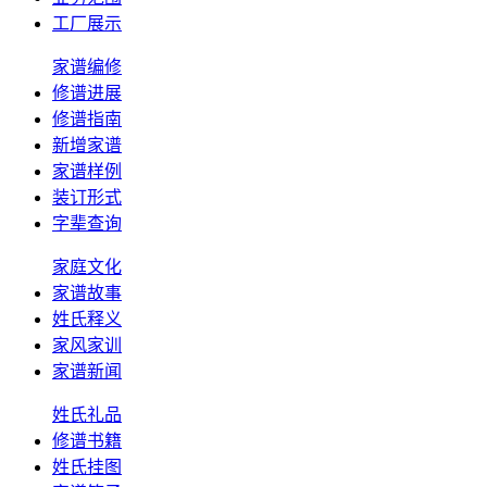
工厂展示
家谱编修
修谱进展
修谱指南
新增家谱
家谱样例
装订形式
字辈查询
家庭文化
家谱故事
姓氏释义
家风家训
家谱新闻
姓氏礼品
修谱书籍
姓氏挂图