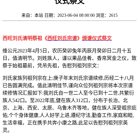
仪式祭文
来自：本站
日期：2023-06-04 08:00:00
浏览：2615
西旺刘氏清明祭祖《
西旺刘氏宗谱
》
颁谱仪式祭文
维公元2023年4月5日，农历癸卯兔年丙辰月癸卯日二月十五
日，值清明节。刘姓族人，谨以果品佳肴、香帛冥金之仪，致
祭于始祖墓前，凭吊先祖，告慰列祖列宗文：
刘氏家族列祖列宗在上:庚子年末刘氏宗谱续修,历经二十八月
已告圆满完成。值此清明佳节,谨向众位列祖列宗将本次宗谱
续修情况汇报如下:我刘氏自一世二人至今已到十二世,共繁衍
族人542口。至2022年底,健在族人312口，分布于长治、北
京、上海、西安、太原、乌鲁木齐等地，健在族人深受祖宗庇
佑,个个身体健康,人人好学上进,遵纪守法,勤奋工作,家庭和睦,
生活幸福，正在携手共奔小康之路,此足以告慰列祖列宗英
灵。