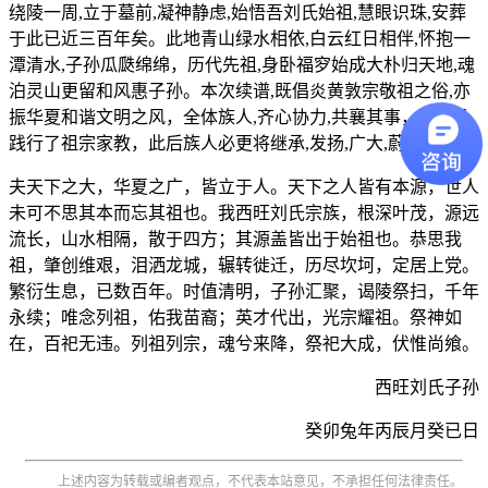
绕陵一周,立于墓前,凝神静虑,始悟吾刘氏始祖,慧眼识珠,安葬
于此已近三百年矣。此地青山绿水相依,白云红日相伴,怀抱一
潭清水,子孙瓜瓞绵绵，历代先祖,身卧福穸始成大朴归天地,魂
泊灵山更留和风惠子孙。本次续谱,既倡炎黄敦宗敬祖之俗,亦
振华夏和谐文明之风，全体族人,齐心协力,共襄其事，此举乃
践行了祖宗家教，此后族人必更将继承,发扬,广大,蔚然成风。
夫天下之大，华夏之广，皆立于人。天下之人皆有本源，世人
未可不思其本而忘其祖也。我西旺刘氏宗族，根深叶茂，源远
流长，山水相隔，散于四方；其源盖皆出于始祖也。恭思我
祖，肇创维艰，泪洒龙城，辗转徙迁，历尽坎坷，定居上党。
繁衍生息，已数百年。时值清明，子孙汇聚，谒陵祭扫，千年
永续；唯念列祖，佑我苗裔；英才代出，光宗耀祖。祭神如
在，百祀无违。列祖列宗，魂兮来降，祭祀大成，伏惟尚飨。
西旺刘氏子孙
癸卯兔年丙辰月癸已日
上述内容为转载或编者观点，不代表本站意见，不承担任何法律责任。