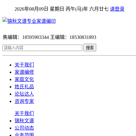
2026年08月09日 星期日 丙午(马)年 六月廿七
请登录
焦编辑：18595903344 王编辑：18530831893
搜索
关于我们
家谱编修
家庭文化
姓氏礼品
论坛达人
咨询专家
关于我们
锦秋文谱
公司动态
业务范围