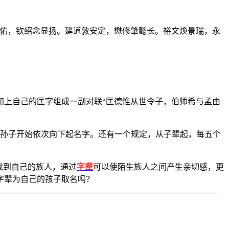
垂佑，钦绍念显扬。建道敦安定，懋修肇懿长。裕文焕景瑞，永
加上自己的匡字组成一副对联“匡德惟从世令子，伯师希与孟由
的孙子开始依次向下起名字。还有一个规定，从子辈起，每五个
找到自己的族人，通过
字辈
可以使陌生族人之间产生亲切感，更
字辈为自己的孩子取名吗？