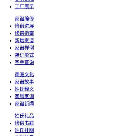
工厂展示
家谱编修
修谱进展
修谱指南
新增家谱
家谱样例
装订形式
字辈查询
家庭文化
家谱故事
姓氏释义
家风家训
家谱新闻
姓氏礼品
修谱书籍
姓氏挂图