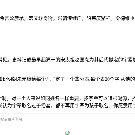
"希言公彦承，宏文珍尚衍。兴毓传继广，昭宪庆繁祥。令德维
常见。史料记载最早起源于的宋太祖赵匡胤为其后代拟定的字辈
说明朝朱元璋给每个儿子定了一个辈分表,每个表20个字,从他
礼”制。对一个人来说如同姓名一样重要，按字辈可以追根溯源，
长认为字辈取名过于俗套，都不再用字辈为孩子取名。你愿意用
侵权请联系删除。